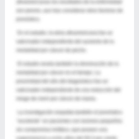
afroamericanas los resultados de la enfermedad
son peores, aun tras considerar otros factores de
pronóstico.
En el estudio, la etnia afroamericana fue un
vaticinador independiente del aumento de la
mortalidad por cáncer de pecho.
El estudio revela también la disminución de la
mortalidad por cáncer en el tiempo. La
proximidad del año del diagnóstico fue un
vaticinador independiente de una reducción del
riesgo de morir por cáncer de mama.
La investigación respalda también el pronóstico
"excelente" en pacientes con tumores pequeños
sin compromiso linfático, que poseen una
supervivencia a ocho años del 93,3 por ciento.