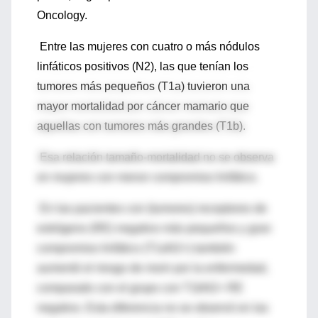
Oncology.
Entre las mujeres con cuatro o más nódulos
linfáticos positivos (N2), las que tenían los
tumores más pequeños (T1a) tuvieron una
mayor mortalidad por cáncer mamario que
aquellas con tumores más grandes (T1b).
Esa relación tamaño-mortalidad no se observa
en mujeres con menor compromiso linfático.
En las pacientes con (tumores) receptores de
estrógeno (RE) negativo más pequeños y gran
compromiso linfático (T1aN2+) también
aumentó el riesgo de morir por la enfermedad,
comparado con el grupo con T1bN2+ RE
negativo. Esta diferencia no se observó en las