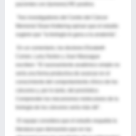
pacientes con (tumores) RE positivo.
Tres investigadores del Centro del Cáncer
Memorial Sloan-Kettering opinan que el estudio
sugiere que "la biología le gana a la anatomía".
En un comentario, los doctores Elizabeth
Comen, Larry Norton y Joan Massague
escriben: "El razonamiento anatómico simple no
sería una forma productiva de avanzar en el
conocimiento del comportamiento clínico de los
cánceres y, por lo tanto, del pronóstico.
Comprender los mecanismos moleculares de la
biología de los cánceres sería más útil".
El equipo considera que el estudio respalda la
literatura que demuestra que en las