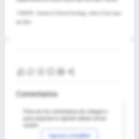
FUENTE: Journal of Clinical Oncology, online 23 de mayo
del 2011
Comentarios
Para ver los comentarios de colegas o
para expresar tu opinión debes iniciar
sesión
Ingresar a IntraMed