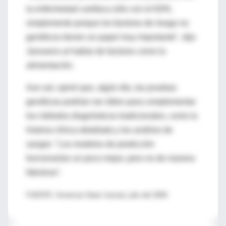
la enfermedad cardíaca sólo con el ADN,
simplemente porque los factores de riesgo no
genéticos tienen un papel muy importante", dijo
Janssens al hablar de factores como la
alimentación.
Aun así, opinó que, algún día, las pruebas
genéticas podrían ser útiles para complementar
los métodos diagnósticos tradicionales, como la
historia clínica detallada y los análisis de
sangre: "Los modelos de predicción
funcionarían un poco mejor, pero no de manera
fabulosa".
FUENTE: American Heart Journal, julio del 2009