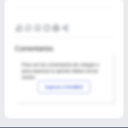
Comentarios
Para ver los comentarios de colegas o
para expresar tu opinión debes iniciar
sesión
Ingresar a IntraMed