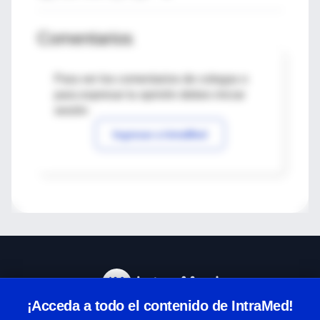
Comentarios
Para ver los comentarios de colegas o
para expresar tu opinión debes iniciar
sesión
Ingresar a IntraMed
¡Acceda a todo el contenido de IntraMed!
Centro de Ayuda