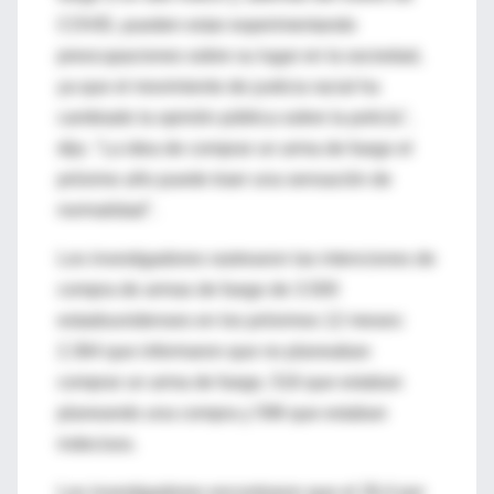
COVID, pueden estar experimentando
preocupaciones sobre su lugar en la sociedad,
ya que el movimiento de justicia racial ha
cambiado la opinión pública sobre la policía",
dijo. "La idea de comprar un arma de fuego el
próximo año puede traer una sensación de
normalidad".
Los investigadores rastrearon las intenciones de
compra de armas de fuego de 3.500
estadounidenses en los próximos 12 meses:
2.364 que informaron que no planeaban
comprar un arma de fuego, 516 que estaban
planeando una compra y 596 que estaban
indecisos.
Los investigadores encontraron que el 26,4 por