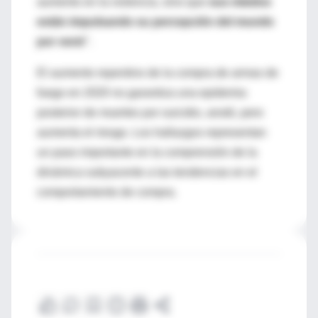
aumento en la violencia, sino que
sus miedos
están impulsando su percepción del mundo
por venir
".
El aumento repentino de la compra de armas de
fuego en 2020 no garantiza una epidemia
posterior de muertes por suicidio, anotó, pero
aumenta el riesgo. Los hallazgos representan
un paso importante en la comprensión de la
dinámica subyacente a las tendencias en el
comportamiento de compra.