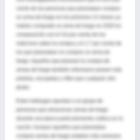
ciento de las personas que planeaban comprar
un arma de fuego en los próximos 12 meses ya
habían comprado un arma de fuego en 2020 en
comparación con el 3,6 por ciento de los
indecisos sobre la compra y el 1,7 por ciento de
los que planeaban no comprar un arma de
fuego. Aquellos que planean la compra de
armas de fuego también informaron poseer más
pistolas, escopetas y rifles que cualquier otro
grupo.
Estos hallazgos apuntan a un grupo de
personas que almacenan armas de fuego
durante una época particularmente caótica en la
nación. Aunque aquellos que planeaban
comprar armas de fuego estaban más ansiosos