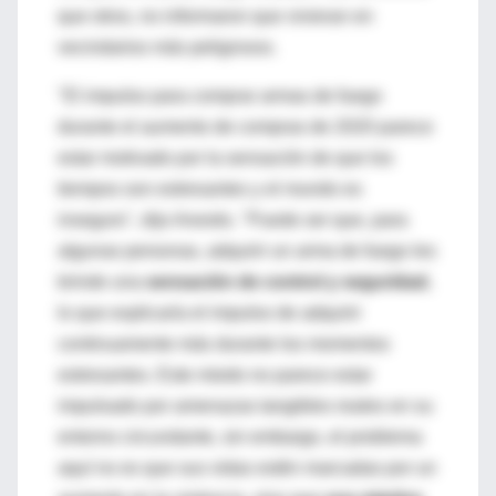
que otros, no informaron que vivieran en
vecindarios más peligrosos.
"El impulso para comprar armas de fuego
durante el aumento de compras de 2020 parece
estar motivado por la sensación de que los
tiempos son estresantes y el mundo es
inseguro", dijo Anestis. "Puede ser que, para
algunas personas, adquirir un arma de fuego les
brinde una
sensación de control y seguridad
,
lo que explicaría el impulso de adquirir
continuamente más durante los momentos
estresantes. Este miedo no parece estar
impulsado por amenazas tangibles reales en su
entorno circundante, sin embargo, el problema
aquí no es que sus vidas estén marcadas por un