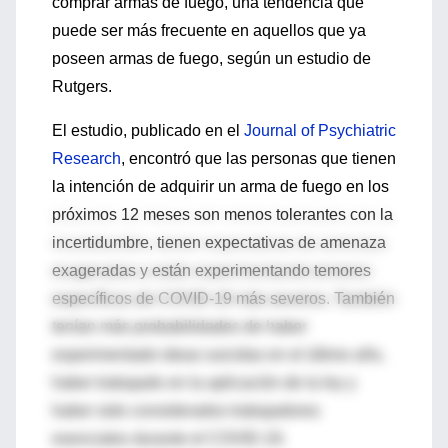
comprar armas de fuego, una tendencia que
puede ser más frecuente en aquellos que ya
poseen armas de fuego, según un estudio de
Rutgers.
El estudio, publicado en el
Journal of Psychiatric
Research
, encontró que las personas que tienen
la intención de adquirir un arma de fuego en los
próximos 12 meses son menos tolerantes con la
incertidumbre, tienen expectativas de amenaza
exageradas y están experimentando temores
específicos de COVID-19 más severos. También
tenían más probabilidades de haber
experimentado ideas suicidas en el último año,
haber trabajado en la aplicación de la ley y
haber sido considerados trabajadores
esenciales durante el COVID-19.