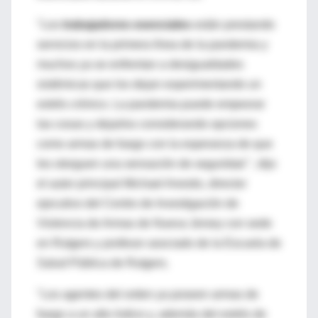
"Los
trabajadores esenciales
están prestando
servicios en la primera línea de la pandemia y
muchos ya se enfrentan a desigualdades
sistémicas que los dejan experimentando un
estrés crónico. La pandemia puede empeorar
las cosas y dejarlos considerando opciones
como armas de fuego con la esperanza de que
les otorguen una sensación de seguridad ", dijo
el autor principal Michael Anestis, director
ejecutivo del Centro de Investigación de
Violencia de Armas de Nueva Jersey con sede
en Rutgers y profesor asociado de la Escuela de
Salud Pública de Rutgers.
"Los agentes del orden ya poseen armas de
fuego a un alto índice y, además del estrés de