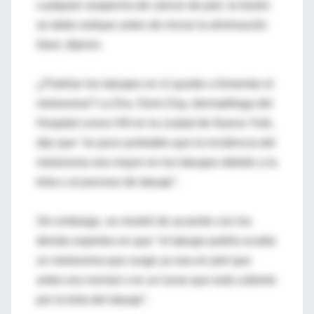
cualquier sospecha de cáncer de piel, la lesión
se debe extirpar antes de iniciar la eliminación
láser, dijeron.
¿Podrían los tatuajes en sí ayudar a fomentar el
melanoma? La Dra. Doris Day, dermatóloga del
Hospital Lenox Hill en la ciudad de Nueva York,
dijo que "es poco probable que la incidencia del
melanoma sea mayor en los tatuajes debido a la
tinta o al proceso de tatuaje".
Sin embargo, se mostró de acuerdo con los
demás expertos en que "el tatuaje podría ocultar
un melanoma que surge ya sea en piel que
antes era normal o en un lunar que está cubierto
por la tinta del tatuaje".