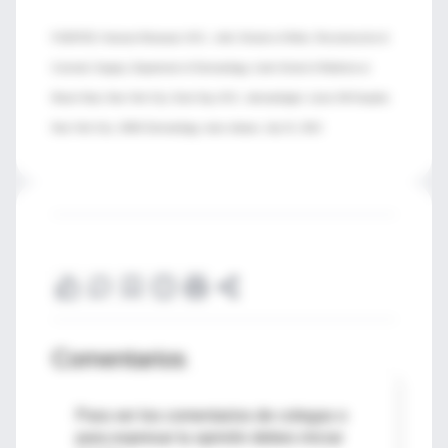
FUENTES: Hooman Khorasani, M.D., chief, Division of Mohs, Reconstructive &
Cosmetic Surgery, Department of Dermatology, Icahn School of Medicine at
Mount Sinai, New York City; Doris Day, M.D., dermatologist, Lenox Hill Hospital,
New York City; JAMA Dermatology, news release, July 31, 2013
Comentarios
Para ver los comentarios de colegas o
para expresar tu opinión debes iniciar