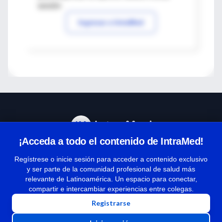
sesión
Ingresar a IntraMed
¡Acceda a todo el contenido de IntraMed!
Centro de Ayuda
Regístrese o inicie sesión para acceder a contenido exclusivo
y ser parte de la comunidad profesional de salud más
relevante de Latinoamérica. Un espacio para conectar,
Términos y condiciones
compartir e intercambiar experiencias entre colegas.
| Políticas de privacidad
Registrarse
| Todos los derechos reservados | Copyright 1997-2026