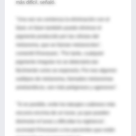
más difícil, señaló.
"Una vez se comienza la eliminación con el
láser, el láser también puede eliminar el
pigmento producido por las células del
melanoma, que se llaman melanocitos",
comentó Khorasani, "Por tanto, cualquier
pigmento irregular no se detectarla tan
fácilmente como se esperaría. Por eso algunos
subtipos de melanoma, llamados melanomas
amelanóticos, son más peligrosos y agresivos".
"Si es posible, evite los tatuajes cutáneos más
oscuros encima de un lunar, ya que pueden
disimular el lunar y dificultar la vigilancia",
aconsejó Khorasani a los pacientes que están