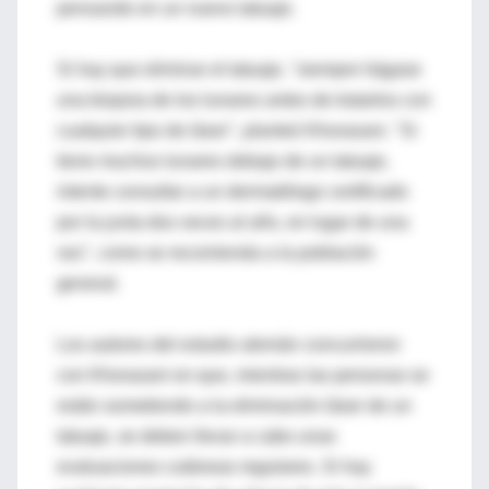
pensando en un nuevo tatuaje.
Si hay que eliminar el tatuaje, "siempre hágase
una biopsia de los lunares antes de tratarlos con
cualquier tipo de láser", planteó Khorasani. "Si
tiene muchos lunares debajo de un tatuaje,
intente consultar a un dermatólogo certificado
por la junta dos veces al año, en lugar de una
vez", como se recomienda a la población
general.
Los autores del estudio alemán concurrieron
con Khorasani en que, mientras las personas se
están sometiendo a la eliminación láser de un
tatuaje, se deben llevar a cabo unas
evaluaciones cutáneas regulares. Si hay