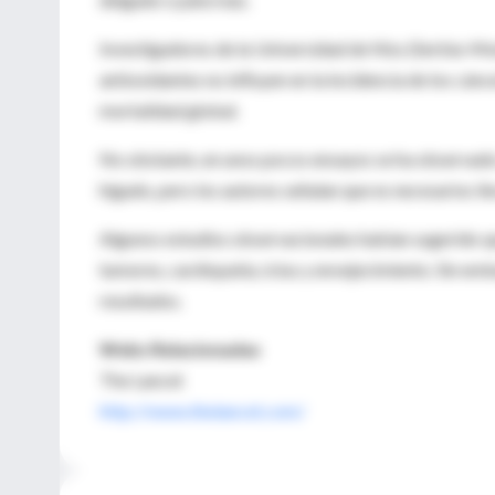
Investigadores de la Universidad de Niss (Serbia-M
antioxidantes no influyen en la incidencia de los cánc
mortalidad global.
No obstante, en unos pocos ensayos se ha observado q
hígado, pero los autores señalan que es necesarios ll
Algunos estudios observacionales habían sugerido qu
tumores, cardiopatía, ictus y envejecimiento. Sin em
resultados.
Webs Relacionadas
The Lancet
http://www.thelancet.com/