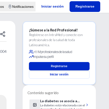
Iniciar sesión
Registrarse
tos
Notificaciones
¡Súmese a la Red Profesional!
Regístrese en IntraMed y conecte con
profesionales de la salud de toda
Latinoamérica.
2004
+1.1 M profesionales de la salud
Impulse su perfil
Registrarse
Iniciar sesión
Contenido sugerido
La diabetes se asocia a
La diabetes está relacionada con el
discapacidad a edad