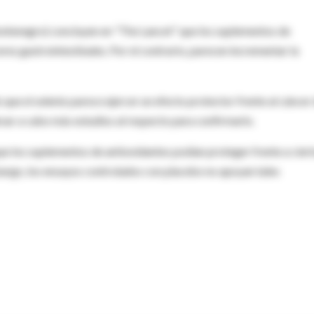
ontenegro) concluyen en "The Lancet" que los suplementos de
eres gastrointestinales. Por el contrario, parecen incrementar la
ue el selenio parece ejercer un efecto protector frente al cáncer
evar a cabo más estudios al respecto para confirmarlo.
e los suplementos de antioxidantes podían proteger frente a cier
bargo, los ensayos controlados con placebo no apoyan tales