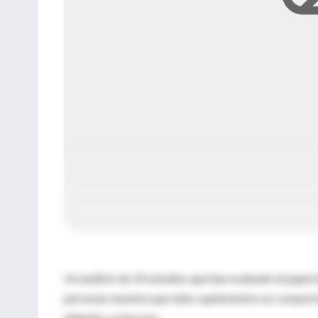
Un análisis de 14 estudios que han evaluado el papel
personas muestra que tales suplementos no comportar
delgado o páncreas.