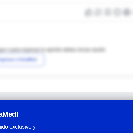
as o para expresar tu opinión debes iniciar sesión
ngresar a IntraMed
raMed!
ido exclusivo y