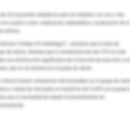
 de 314 pacientes diabéticos para ser tratados con uno u otro
en cuanto a sexo, medicación antidiabética, localización de la
al mínimo.
American College of Cardiology , muestran que la tasa de
po de stents, mientras que la reestenosis fue del 27% en este
o una disminución significativa de la fracción de eyección a lo
tia, que no se observó en el grupo de stents.
clínicos fueron claramente más favorables en el grupo de stent
ca e infarto de miocardio no mortal fue del 14,8% en el grupo 
tras que la necesidad de repetir el procedimiento de
ectivamente.