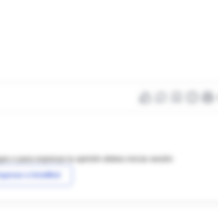
as o para expresar tu opinión debes iniciar sesión
ngresar a IntraMed