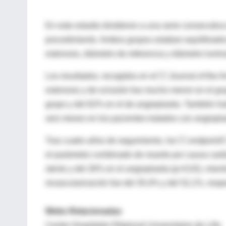
En este estudio dividieron a una serie consecutiva
procedimiento. Ambos grupos estaban equilibrados 
estenosis, diámetro de referencia y diámetro lumin
Los resultados, recogidos en el  Journal of the 
estenosis y de oclusión fue mucho menor en el gru
grupo y del 62% en el de angioplastia. También hub
seis meses en los pacientes tratados con angioplas
Tras cuatro años de seguimiento, los  endpoint 
el parámetro combinado de muerte por causa cardia
stents y del 26% en el angioplastia (p=0,02), mien
revascularización fue del 35,4% y del 52,1%, resp
Webs Relacionadas
Centre Hospitalier Régional Universitaire de Lille