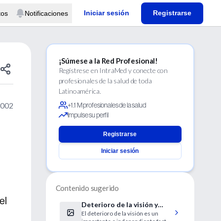
Iniciar sesión
Registrarse
tos
Notificaciones
¡Súmese a la Red Profesional!
Regístrese en IntraMed y conecte con
profesionales de la salud de toda
Latinoamérica.
2002
+1.1 M profesionales de la salud
Impulse su perfil
Registrarse
Iniciar sesión
Contenido sugerido
el
Deterioro de la visión y
El deterioro de la visión es un
caídas