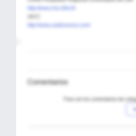
http://www.chru-lille.fr/i
JACC
http://www.cardiosource.com/
Comentarios
Para ver los comentarios de coleg
I