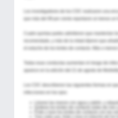
Los investigadores de los CDC realizaron una encu
que más del 99 por ciento reportaron al menos un 
Cuatro quintas partes admitieron que mantenían lo
recomendado, y más de la mitad dijeron que añadía
el estuche de los lentes de contacto. Más o menos 
Todas esas conductas aumentan el riesgo de infec
aparece en la edición del 21 de agosto de Morbidit
Los CDC describieron las siguientes formas en que
infecciones en los ojos:
Lávese las manos con agua y jabón, y séquela
Quítese los lentes de contacto antes de irse 
Frote y lave los lentes de contacto con las s
Tras cada uso, frote y lave el estuche de lo