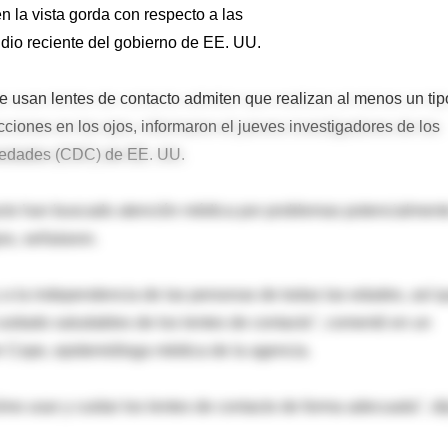
 la vista gorda con respecto a las
io reciente del gobierno de EE. UU.
e usan lentes de contacto admiten que realizan al menos un tip
ciones en los ojos, informaron el jueves investigadores de los
rmedades (CDC) de EE. UU.
ntacto han buscado atención médica por problemas potencialment
os, señalaron.
y a la independencia de las personas de todas las edades, así 
cuidado saludables de los lentes de contacto", comentó en un
r Cope, epidemióloga médica de la agencia.
o usar y cuidar los lentes de contacto de forma adecuada", di