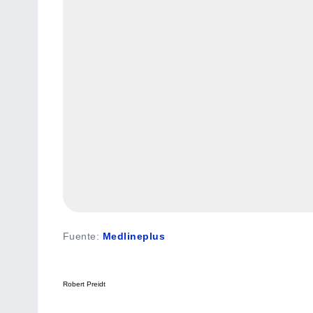
Fuente
:
Medlineplus
Robert Preidt