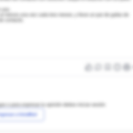
 uso.
 al menos una vez cada tres meses, y lleve un par de gafas de
de contacto.
as o para expresar tu opinión debes iniciar sesión
ngresar a IntraMed