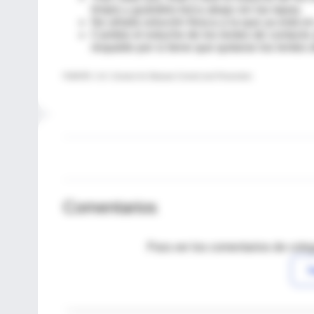
limpio y guárdelo boca abajo sin las tapas.
No añada solución fresca a la que ya está en
Cambie el estuche de los lentes de contacto
respaldo por si tiene que quitarse los lentes 
FUENTE: U.S. Centers for Disease Control and Prevention
Comentarios
Para ver los comentarios de coleg
I