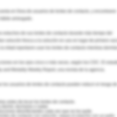
esta en línea de usuarios de lentes de contacto, y encontraron
hábito arriesgado.
s estuches de sus lentes de contacto durante más tiempo del
n solución fresca a la solución en uso en lugar de primero vac
la mitad reportaron usar los lentes de contacto mientras dormía
ciones en los ojos cinco o más veces, según los CDC. El estud
y and Mortality Weekly Report, una revista de la agencia.
 los usuarios de lentes de contacto pueden reducir el riesgo d
s antes de tocar los lentes de contacto.
a dormir, ducharse o nadar.
oluciones desinfectantes cada vez que se los quite.
s lentes de contacto con solución, seque el estuche con un paño