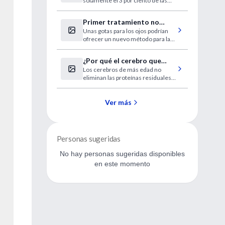
solamente el 3 por ciento de las
mama es 3% a 20 años
mujeres con carcinoma ductal in
situ morirán en el plazo de 20 años
Primer tratamiento no
tras el diagnóstico.
Unas gotas para los ojos podrían
quirúrgico para las
ofrecer un nuevo método para la
cataratas
investigación.
¿Por qué el cerebro que
Los cerebros de más edad no
envejece es más vulnerable
eliminan las proteínas residuales
al Alzheimer?
tóxicas con tanta rapidez
Ver más
Personas sugeridas
No hay personas sugeridas disponibles
en este momento