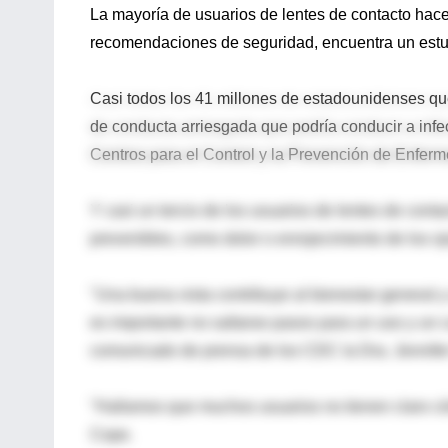
La mayoría de usuarios de lentes de contacto hacen
recomendaciones de seguridad, encuentra un estud
Casi todos los 41 millones de estadounidenses qu
de conducta arriesgada que podría conducir a infec
Centros para el Control y la Prevención de Enfe
Y casi un tercio de los usuarios de lentes de co
prevenibles, como dolor o enrojecimiento de los oj
"Una buena vista contribuye al bienestar general 
es importante no saltarse pasos para un uso y un 
comunicado de prensa de los CDC la Dra. Jennife
"Hallamos que muchos usuarios no tienen claro cóm
Cope.