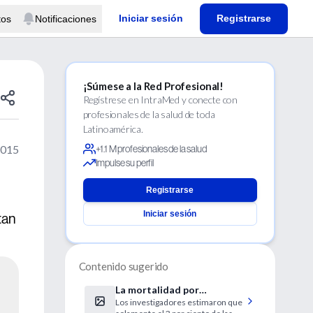
Iniciar sesión
Registrarse
tos
Notificaciones
¡Súmese a la Red Profesional!
Regístrese en IntraMed y conecte con
profesionales de la salud de toda
Latinoamérica.
2015
+1.1 M profesionales de la salud
Impulse su perfil
Registrarse
Iniciar sesión
tan
Contenido sugerido
La mortalidad por
Los investigadores estimaron que
carcinoma ductal in situ de