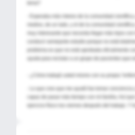
tema?
- Esperaba más interes de la comunidad científica, 
medios, de un lado, y el de la comunidad científi
muy interesante que necesita llegar más lejos con l
conducir semejante estudio porque no está totalmen
problema es que no está aprobada oficialmente com
ayuda para reclutar a un grupo de pacientes que 
- ¿Cómo trabajó usted mismo con su propia “enfe
- Lo que creo que me ayudó fue tomar conciencia 
capaz de pasar más tiempo con mi familia. Así q
ejercicio físico los viernes después del trabajo. Y 