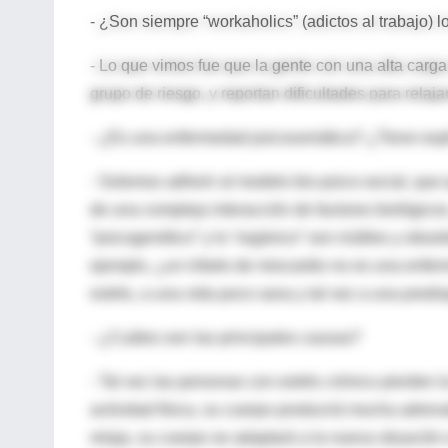
- ¿Son siempre “workaholics” (adictos al trabajo) 
- Lo que vimos fue que la gente con una alta carga
grupo de riesgo, y reportan dificultades para relaja
- ¿Es una enfermedad psicosomática? ¿Tiene expl
- Solemos adherir al modelo bio-psico-social, que 
de una compleja interacción de factores biológicos
“psicogenético” y lo “orgánico” son inútiles y obso
ejemplo, ¿un infarto de miocardio no es una enfer
estrés, a una vida poco sana y tal vez a una predi
- ¿Cuáles son las principales causas?
- Tal vez las personas con estrés crónico pierden 
actividad física, su cuerpo producirá mucha adre
relaja, su cuerpo se adaptará a la nueva situación