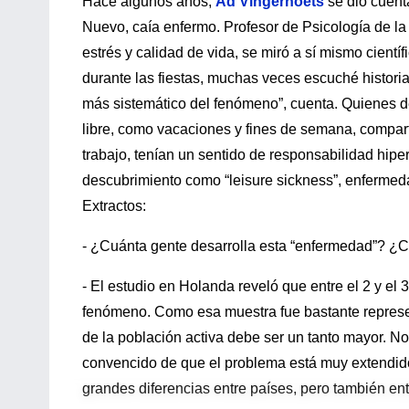
Hace algunos años,
Ad Vingerhoets
se dio cuent
Nuevo, caía enfermo. Profesor de Psicología de la
estrés y calidad de vida, se miró a sí mismo cien
durante las fiestas, muchas veces escuché histori
más sistemático del fenómeno”, cuenta. Quienes de
libre, como vacaciones y fines de semana, compart
trabajo, tenían un sentido de responsabilidad hipe
descubrimiento como “leisure sickness”, enfermed
Extractos:
- ¿Cuánta gente desarrolla esta “enfermedad”? ¿C
- El estudio en Holanda reveló que entre el 2 y el 
fenómeno. Como esa muestra fue bastante represen
de la población activa debe ser un tanto mayor. N
convencido de que el problema está muy extendido
grandes diferencias entre países, pero también en