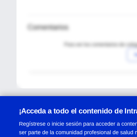
Comentarios
Para ver los comentarios de coleg
I
¡Acceda a todo el contenido de Int
Regístrese o inicie sesión para acceder a conten
ser parte de la comunidad profesional de salud 
Centro de Ayuda