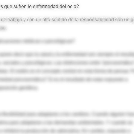
los que sufren le enfermedad del ocio?
 de trabajo y con un alto sentido de la responsabilidad son un g
rse.
icaciones médicas o psicológicas?
quiere decir que la salud y la enfermedad son siempre el result
, sociales y psicológicos. Las distinciones entre “psicosomático
letas. El estrés es el concepto central en esta forma de pensar. 
medad psicosomática? Si es el resultado de estar expuesto a
sposición genética.
la flexibilidad para adaptarse a los cambios. Cuando alguien ha
nalina para adaptarse a las demandas ambientales. Y cuando se
 e inhibirá la producción de adrenalina. En cambio, expuesto a