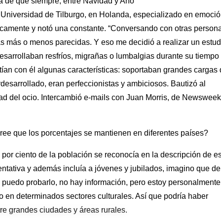
a de que siempre, entre Navidad y Año
 Universidad de Tilburgo, en Holanda, especializado en emoció
tíficamente y notó una constante. “Conversando con otras person
as más o menos parecidas. Y eso me decidió a realizar un estud
sarrollaban resfríos, migrañas o lumbalgias durante su tiempo
ían con él algunas características: soportaban grandes cargas
rdesarrollado, eran perfeccionistas y ambiciosos. Bautizó al
ad del ocio. Intercambió e-mails con Juan Morris, de Newsweek
ree que los porcentajes se mantienen en diferentes países?
3 por ciento de la población se reconocía en la descripción de e
tativa y además incluía a jóvenes y jubilados, imagino que de
o puedo probarlo, no hay información, pero estoy personalmente
 en determinados sectores culturales. Así que podría haber
tre grandes ciudades y áreas rurales.