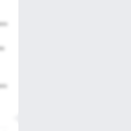
meno
rle
uera