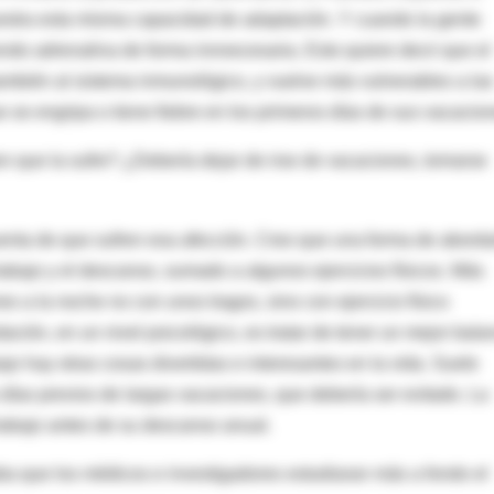
uestra esta misma capacidad de adaptación. Y cuando la gente
iendo adrenalina de forma innnecesaria. Esto quiere decir que el
también al sistema inmunológico, y vuelve más vulnerables a las
 se engripa o tiene fiebre en los primeros días de sus vacacion
n que la sufre? ¿Debería dejar de irse de vacaciones, tomarse
enta de que sufren esa afección. Creo que una forma de aborda
trabajo y el descanso, sumado a algunos ejercicios físicos. Más
s a la noche no con unos tragos, sino con ejercicio físico
ación, en un nivel psicológico, es tratar de tener un mejor bala
jo hay otras cosas divertidas e interesantes en la vida. Suele
días previos de largas vacaciones, que debería ser evitado. La
rabajo antes de su descanso anual.
ba que los médicos e investigadores estudiaran más a fondo el