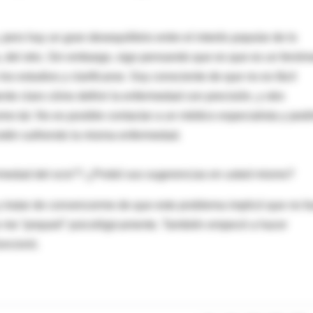
pero hay un gran desequilibrio entre el interés popular de lo
ca, del otro. Sin embargo, sigo pensando que es que es un fenó
os estudios y clarificarse. Soy consciente de que no es fácil
te claro cómo definir la enfermedad con precisión, y otro
o tal. No es posible contactar a un médico especialista y pedi
estén sufriendo la misma enfermedad.
rmedad del ocio”? ¿Probó sus sugerencias en usted mismo?
y tratar de convencerme de que este problema implicó que no f
ue me “preparé” psicológicamente. También empecé a hacer
funcionó.