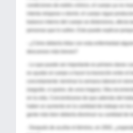
condiciones de estrés crónico, el cuerpo ya no m
intenta relajarse o dormir, el cuerpo sigue produc
balance interno del cuerpo se distorsiona, afecta 
personas que lo sufren. Esto puede explicar porque
- ¿Cómo debería lidiar con esta enfermedad alguie
descansos más breves?
- Lo que puede ser importante es primero darse cu
es ayudar al cuerpo a hacer la transición entre el 
concretamente: terminar la semana laboral el vierne
(seguido, si quiere, de unos tragos). Otra recomend
en la vida. Concientizarse de que además del traba
haber un aumento en la cantidad de trabajo en los 
gente más bien debería disminuir su cantidad de t
- Después de acuñar el término, en 2002, ¿espera