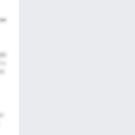
ran
ado
” o
Por
ce