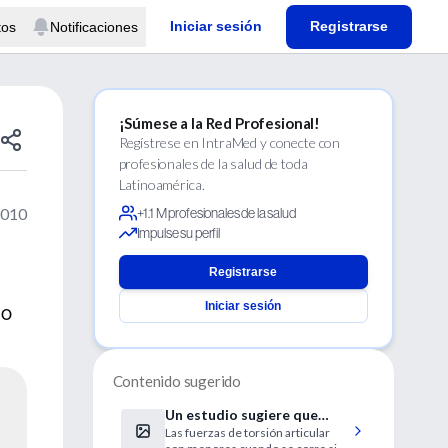
Iniciar sesión
Registrarse
tos
Notificaciones
¡Súmese a la Red Profesional!
Regístrese en IntraMed y conecte con
profesionales de la salud de toda
Latinoamérica.
2010
+1.1 M profesionales de la salud
Impulse su perfil
Registrarse
Iniciar sesión
do
.
Contenido sugerido
Un estudio sugiere que
Las fuerzas de torsión articular
correr descalzo es