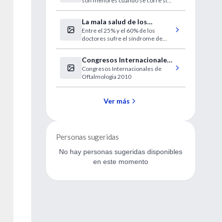
son menores cuando se corre sin
beneficioso
zapatillas. Algunos expertos
señalan que podría modificarse el
La mala salud de los
diseño del calzado deportivo.
Entre el 25% y el 60% de los
médicos
doctores sufre el síndrome de
'estar quemado'. El índice de
suicidio en esta profesión es hasta
Congresos Internacionales
seis veces más alto.
Congresos Internacionales de
de Oftalmologia 2010
Oftalmologia 2010
Ver más
Personas sugeridas
No hay personas sugeridas disponibles
en este momento