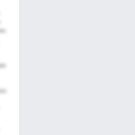
es.
rlo
nce