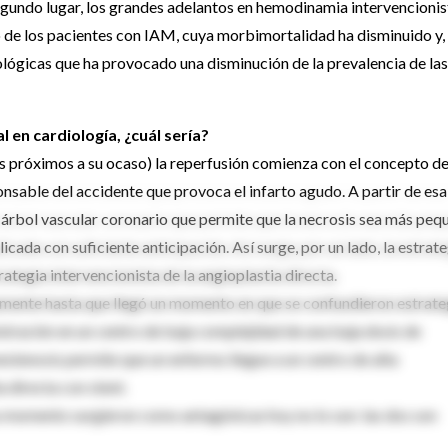
egundo lugar, los grandes adelantos en hemodinamia intervencionis
o de los pacientes con IAM, cuya morbimortalidad ha disminuido y,
lógicas que ha provocado una disminución de la prevalencia de las
l en cardiología, ¿cuál sería?
 próximos a su ocaso) la reperfusión comienza con el concepto d
onsable del accidente que provoca el infarto agudo. A partir de esa
l árbol vascular coronario que permite que la necrosis sea más peq
icada con suficiente anticipación. Así surge, por un lado, la estrat
rategia intervencionista de la angioplastia directa.
amente hasta que llegó un momento en que se confundieron estrate
nistración en un centro de baja complejidad de una baja dosis de
estenosis permite que un enfermo llegue a un centro de alta
 directa con stent.
su momento surgieron como antagónicas hoy no lo son: las dos son