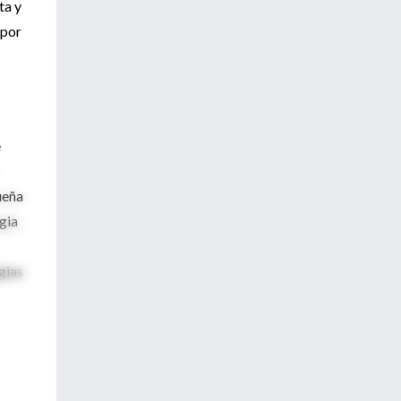
ta y
 por
e
ueña
egia
gias