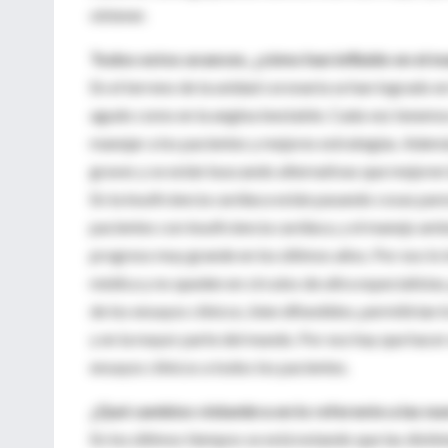
obtener.
Todos estos avances, ¿cómo han influido en el m
En el terreno de la unidad coronaria se han logrado e
agudo como en la angina inestable. Cada vez tenemo
manejar a los pacientes y mejores estrategias. Ademá
graves y se están buscando alternativas que mejoren 
En la insuficiencia cardíaca están pasando cosas pa
pacientes con insuficiencia cardíaca, y el manejo am
progreso muy grande en los últimos años. Por eso lo
médica y no queden en círculos de ultra especialista
de los ensayos clínicos, bien difundidos, permitirían
y en la mayor parte del mundo. Por eso hay que hacer 
ensayos clínicos a todos los pacientes.
¿Qué cambios vislumbra en lo referente a las nu
En los últimos tiempos se está notando que las distint