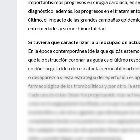
importantísimos progresos en cirugía cardíaca; en s
diagnóstico; además, los progresos en el tratamient
último, el impacto de las grandes campañas epidemio
enfermedades y su morbimortalidad.
Si tuviera que caracterizar la preocupación actua
En la época contemporánea (de la que quizás estemos
que la obstrucción coronaria aguda es el último resp
noción surge la idea de rescatar la permeabilidad de
o desaparezca si esta estrategia de reperfusión es apl
farmacológica de los trombolíticos y, por otro, la est
Cada una de estas líneas fue progresando muy activ
como en la angioplastia facilitada, en la que la admi
trombolítico y de otros agentes que disminuyen la re
complejidad donde se le pueda hacer una angioplastia
De cualquier manera, las dos grandes líneas que en 
útiles y pueden llegar a ser complementarias.