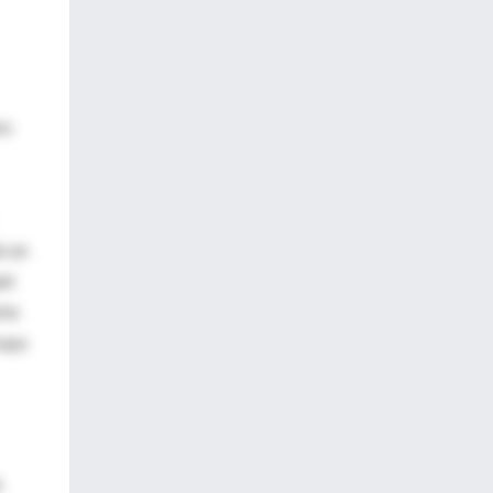
ra
o un
ad
rte
ropa
a