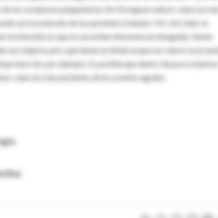
s de los receptores plaquetarios IIb IIIa logran reducir cada vez má
ando así la evolución de los pacientes tratados. Por otro lado, la
s trombolíticos que no necesitan infusiones prolongadas, tienen
da vez mejores pero que tienen un límite al que nos vamos acercan
citoprotección, por ejemplo. Es posible que dentro de poco estemos
lvar cada vez más pacientes de los eventos agudos.
ogía
entina