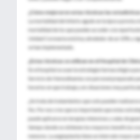
¿Cómo mejoraron estas técnicas las estadístic
La mortalidad del infarto agudo en la época previa a 
mortalidad de los que pueden acceder a la reperfusió
Unidad Coronaria está hoy alrededor de un 10% y sig
se han implementado.
¿Estas técnicas se utilizan en el Hospital de Clíni
En el hospital se usan la estrategia farmacológica p
Servicio de Hemodinamia con personal preparado para 
horarios en que trabaja y en situaciones muy particu
¿Se trata de tratamientos que solo pueden realizarse
No. Por eso creo que es importante que estas estrateg
puede aplicarse en terapias intensivas y salas de gua
tiempo donde se obtienen los mayores beneficios ocup
menores. La angioplastia tiene un intervalo mayor pe