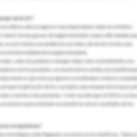
anejo de la UC?
n los últimos años progresos muy importantes, tanto en el infarto
s menos formas graves de angina inestable, menos dificultades pa
s, se está viendo una tendencia a la reducción de las formas muy
la morbimortalidad de la angina inestable.
recidas: cada vez podemos manejar mejor, más racionalmente a los
bulatorio de los pacientes con insuficiencia cardíaca ha manifestad
 importante es que estos progresos se extiendan a toda la comunid
s, porque la aplicación de los conceptos que emanan de la mayor pa
 tratar a muchos más pacientes. Y esto sucede aquí, en EEUU, en Eu
un esfuerzo para extender los beneficios de los resultados de los
evas terapéuticas?
as estrategias están llegando a un techo en los beneficios. Tanto l