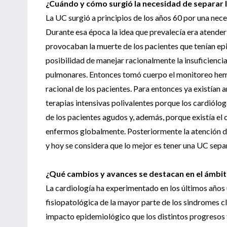
¿Cuándo y cómo surgió la necesidad de separar l
La UC surgió a principios de los años 60 por una nec
Durante esa época la idea que prevalecía era atender 
provocaban la muerte de los pacientes que tenían epi
posibilidad de manejar racionalmente la insuficiencia
pulmonares. Entonces tomó cuerpo el monitoreo hemo
racional de los pacientes. Para entonces ya existían 
terapias intensivas polivalentes porque los cardiól
de los pacientes agudos y, además, porque existía el c
enfermos globalmente. Posteriormente la atención d
y hoy se considera que lo mejor es tener una UC separ
¿Qué cambios y avances se destacan en el ámbito
La cardiología ha experimentado en los últimos años 
fisiopatológica de la mayor parte de los sindromes c
impacto epidemiológico que los distintos progresos t