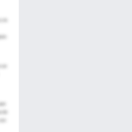
y la
apas
s un
que
a de
son