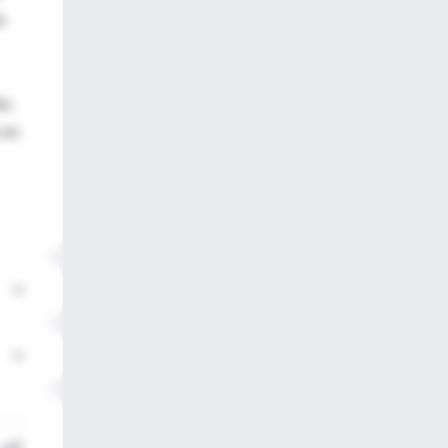
s
do.
 en