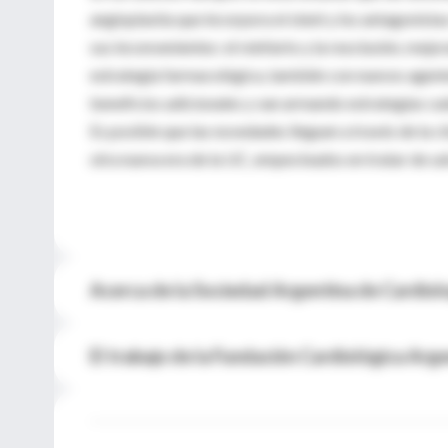
angioplastia que incorpora el stent y los antagonista
sus inconvenientes: el reinfarto y la reoclusión, mejor
estrategia farmacológica, también con nuevos agente
beneficios adicionales y van armando estrategias ca
Es posible que las novedades lleguen a través de la 
otra nueva era de la UC, empecinados en tratar de sa
Acerca de la Sociedad Argentina de Cardiol
El trabajo de la Fundación Cardiológica Arg