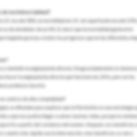
as de morbimortalidad?
la UC era del 30%, la mortalidad en UC sin reperfusión era del 15% 
n es de alrededor de un 6%. Es decir que la mortalidad general en
ue bajando gracias a todos los progresos que en las diferentes et
cas?
ura y también la angioplastia directa. Desgraciadamente no tenemo
hacer la angioplastia directa que funcione las 24 hs, pero en los
lares podemos hacerlo.
 en centros de alta complejidad?
ias se difundan para explicar que la fibrinolisis es una estrategia 
rdia y que eso podría llegar a salvar muchas vidas, porque la ventan
a 6 hs a partir del comienzo del evento. Después, los beneficios 
ro cuanto más rápida sea la intervención, más beneficios se van a