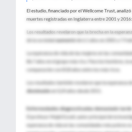
El estudio, financiado por el Wellcome Trust, analizó
muertes registradas en Inglaterra entre 2001 y 2016:
Los resultados revelaron que la brecha en la espera
de la sociedad
aumentó
de 6.1 años en 2001 a 7.9 añ
La esperanza de vida de las mujeres en las comunida
86.7 años en el grupo más rico. Para los hombres, la 
comparación con 83.8 años entre los más ricos.
Los resultados también revelaron que la esperanza de
disminuido
en 0,24 años desde 2011.
Enfermedades diagnosticadas demasiado tarde
El profesor Majid Ezzati, autor principal de la investi
esperanza de vida en las comunidades más pobres es