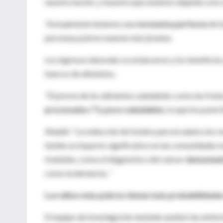
nuestra nación, y muestra que estamos dejando a los 
“Actualmente tenemos una
tormenta perfecta
de f
personas pobres mueran más jóvenes.
Los ingresos laborales se estancaron y los beneficios
bancos de alimentos.
"El precio de los alimentos saludables como las frut
procesados ??y poco saludables
, lo que los pone
Añadió: “La reducción de fondos para la salud y los r
tenido un impacto significativo en las comunidades 
tratables, como el diagnóstico del cáncer
demasiad
como la demencia. ”
Los niños más pobres tienen más probabilidade
El equipo de investigación también analizó las enfer