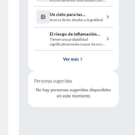
estrechamente relacionada con la
variación en el humor
biología del estado de ánimo y la
humano
ansiedad
Un cielo para las
Acerca de las deudas y la gratitud.
enfermeras
El riesgo de inflamación
Tienen una probabilidad
residual después de una
significativamente mayor de morir
angioplastia
por cualquier causa o de sufrir un
ataque cardíaco en un año
Ver más
Personas sugeridas
No hay personas sugeridas disponibles
en este momento