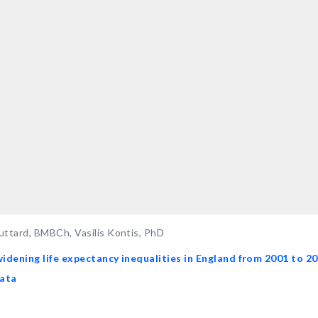
ttard, BMBCh, Vasilis Kontis, PhD
widening life expectancy inequalities in England from 2001 to 20
data