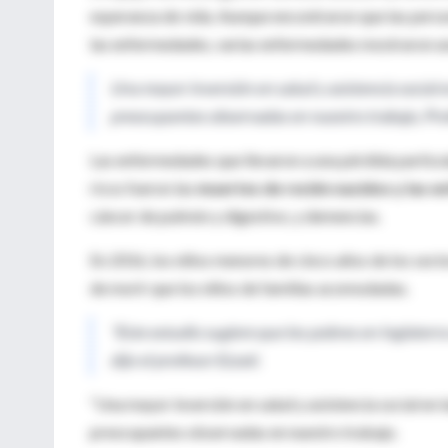
esperanza de vida. Aunque encontraron que las perso
las enfermedades, varias enfermedades mostraron una
Una mayor inversión en salud y asistencia social 
preocupantes observadas en nuestro trabajo, Pro
Las enfermedades que llevaron a una pérdida partic
ricos fueron las
muertes de recién nacidos y las 
cáncer de pulmón y digestivo, y demencias.
En 2016, los niños menores de cinco años de los sect
de morir que los niños de familias acomodadas.
"Este estudio sugiere que los pobres en Inglaterr
dijo el profesor Ezzati.
“Una mayor inversión en salud y asistencia social en 
preocupantes observadas en nuestro trabajo.