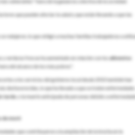
más vulnerables" fuera de la ganancia colectiva de la sociedad.
actores que pueden afectar la salud y que están llevando a que las
 se redujeron, lo que obligó a muchas familias trabajadoras a utiliz
as y verduras frescas ha aumentado en relación con los
alimentos
 fuera del alcance de los más pobres".
ecortes a los servicios del gobierno local desde 2010 también han
más desfavorecidas, lo que ha llevado a que se traten enfermedade
o tarde
, o la muerte anticipada de personas debido a enfermedad
s de morir
medades que contribuyeron a la ampliación de la brecha en la