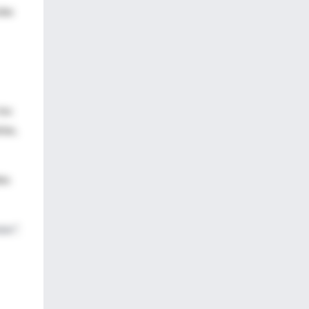
das
los
ías,
es
ar",