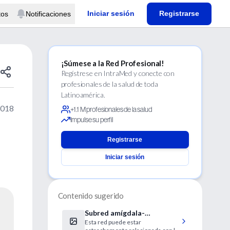
Iniciar sesión
Registrarse
tos
Notificaciones
¡Súmese a la Red Profesional!
Regístrese en IntraMed y conecte con
profesionales de la salud de toda
Latinoamérica.
2018
+1.1 M profesionales de la salud
Impulse su perfil
Registrarse
Iniciar sesión
Contenido sugerido
Subred amígdala-
Esta red puede estar
hipocampo codifica la