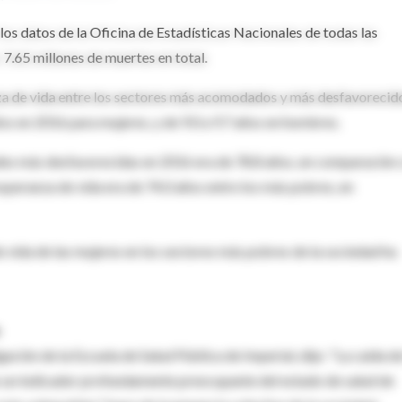
 los datos de la Oficina de Estadísticas Nacionales de todas las
 7.65 millones de muertes en total.
nza de vida entre los sectores más acomodados y más desfavorecid
os en 2016 para mujeres, y de 9.0 a 9.7 años en hombres.
des más desfavorecidas en 2016 era de 78.8 años, en comparación
esperanza de vida era de 74.0 años entre los más pobres, en
 vida de las mujeres en los sectores más pobres de la sociedad ha
gación de la Escuela de Salud Pública de Imperial, dijo: "La caída de
 un indicador profundamente preocupante del estado de salud de