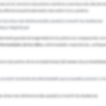
nas en los sectores más pobres murieron a una tasa más alta de to
 diferencia particularmente clara entre ricos y pobres.
en las áreas más desfavorecidas ayudará a revertir las tendencias
fesor Majid Ezzati
ularmente grande de longevidad en los pobres en comparación con 
enfermedades de los niños
, enfermedades respiratorias, cardiopat
ores más pobres de la sociedad tenían
2,5 veces
más probabilidad
a se están muriendo de enfermedades que se pueden prevenir y trat
las áreas más desfavorecidas ayudará a revertir las tendencias