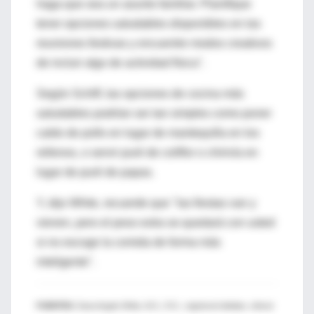
haga que sea un asunto familiar. Planifique
tener opciones saludables disponibles en las
reuniones festivas y encuentre modos creativos
de incluir algo de actividad física".
Según Schiff, las opciones de cocina más
saludables podrían ser tan simples como poner
caldo de pollo en lugar de mantequilla en los
rellenos, o servir puré de coliflor o chirivía en
lugar de puré de papas.
Y, dijo White, recuerde que "las fiestas van y
vienen, pero el peso extra se quedará con usted
si no escoge la comida de forma más
inteligente".
FUENTES:
Dana Angelo White, M.S., R.D., registered dietitian, clinical