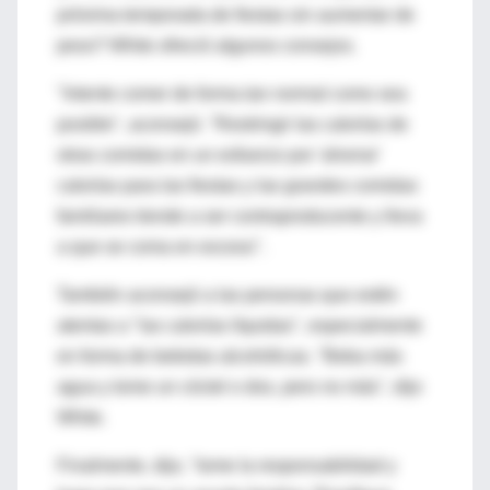
próxima temporada de fiestas sin aumentar de
peso? White ofreció algunos consejos.
"Intente comer de forma tan normal como sea
posible", aconsejó. "Restringir las calorías de
otras comidas en un esfuerzo por 'ahorrar'
calorías para las fiestas y las grandes comidas
familiares tiende a ser contraproducente y lleva
a que se coma en exceso".
También aconsejó a las personas que estén
atentas a "las calorías líquidas", especialmente
en forma de bebidas alcohólicas. "Beba más
agua y tome un cóctel o dos, pero no más", dijo
White.
Finalmente, dijo, "tome la responsabilidad y