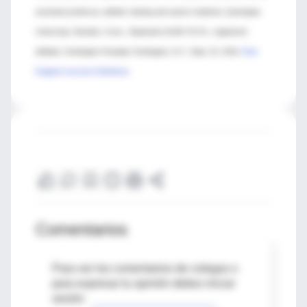
assistant professor, athletic training and sports medicine, Quinnipiac
University, Hamden, Conn.; Stephanie Schiff, R.D.N., registered
dietitian, Huntington Hospital, Huntington, N.Y.; Sept. 22, 2016,
New
England Journal of Medicine
Comentarios
Para ver los comentarios de colegas o
para expresar tu opinión debes iniciar
sesión