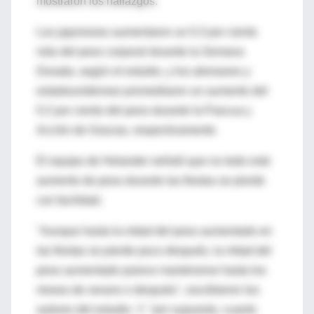
mostraron los hallazgos.
Los japoneses aumentaron un 0.3 por ciento
más del peso corporal durante la Semana
Dorada, según el estudio, y los alemanes y
estadounidenses promediaron un aumento del
0.2 por ciento del peso durante la Pascua y
Acción de Gracias, respectivamente.
El equipo de Helander señaló que no todo este
aumento de peso durante las fiestas se pierde
con facilidad.
"Aunque hasta la mitad del peso aumentado en
las fiestas se pierde poco después, la mitad del
peso aumentado parece mantenerse hasta los
meses de verano o después", escribieron los
autores del estudio. Y, "por supuesto, cuanto