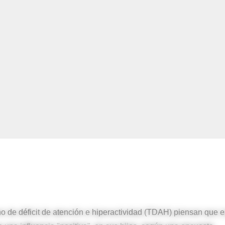
no de déficit de atención e hiperactividad (TDAH) piensan que e