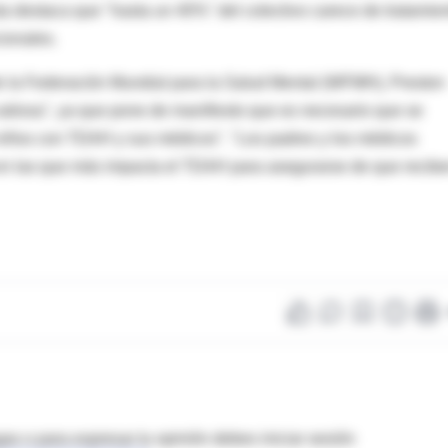
ta destaca que "hasta un 40%" del colectivo carece de tratamie
cionales.
de la Federación Mundial para la Salud Mental (WFMH), Preston
aliosa", ya que pone de manifiesto que es necesario que se
 niños con TDAH y sus médicos". "Los padres y los médicos
o en las que más impacta el TDAH para asegurarse de que recib
as o para expresar tu opinión debes iniciar sesión