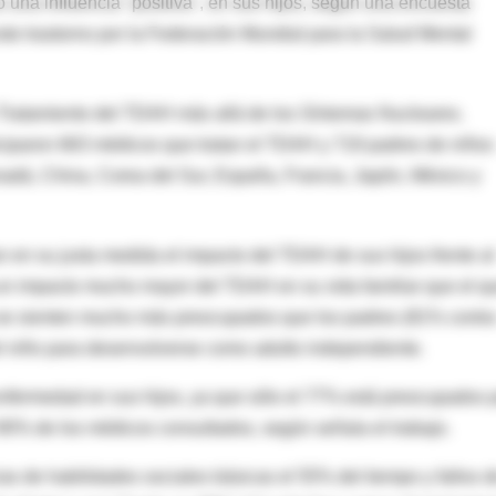
 una influencia "positiva", en sus hijos, según una encuesta
te trastorno por la Federación Mundial para la Salud Mental
y Tratamiento del TDAH más allá de los Síntomas Nucleares.
ticiparon 663 médicos que tratan el TDAH y 719 padres de niños
nadá, China, Corea del Sur, España, Francia, Japón, México y
n en su justa medida el impacto del TDAH de sus hijos frente al
un impacto mucho mayor del TDAH en su vida familiar que el q
 se sienten mucho más preocupados que los padres (81% contr
l niño para desenvolverse como adulto independiente.
enfermedad en sus hijos, ya que sólo el 77% está preocupados 
 90% de los médicos consultados, según señala el trabajo.
s de habilidades sociales básicas el 55% del tiempo y fallos d