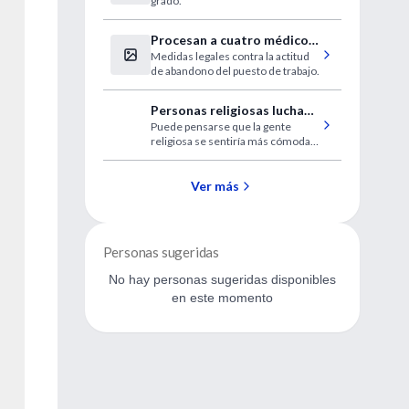
grado.
Procesan a cuatro médicos
Medidas legales contra la actitud
por abandonar una guardia
de abandono del puesto de trabajo.
pediátrica
Personas religiosas luchan
Puede pensarse que la gente
más duramente contra la
religiosa se sentiría más cómoda
muerte
con la idea de la muerte, pero un
fascinante estudio sugiere que
quienes son más religiosos luchan
Ver más
más duramente para demorar lo
inevitable.
Personas sugeridas
No hay personas sugeridas disponibles
en este momento