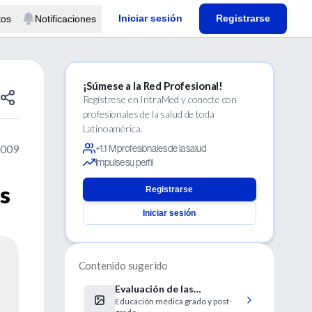
Iniciar sesión
Registrarse
tos
Notificaciones
¡Súmese a la Red Profesional!
Regístrese en IntraMed y conecte con
profesionales de la salud de toda
Latinoamérica.
2009
+1.1 M profesionales de la salud
Impulse su perfil
s
Registrarse
Iniciar sesión
Contenido sugerido
Evaluación de las
Educación médica grado y post-
Competencias Clínicas