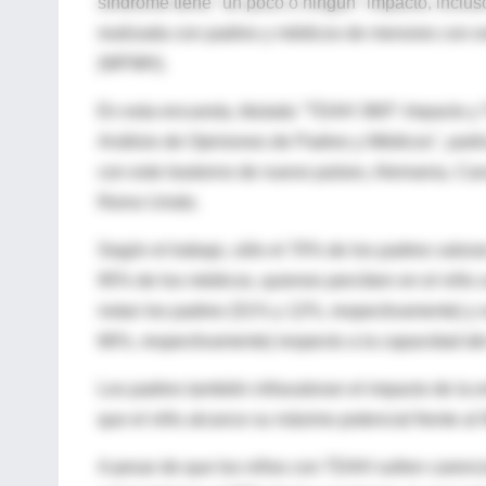
síndrome tiene "un poco o ningún" impacto, incluso
realizada con padres y médicos de menores con es
(WFMH).
En esta encuesta, titulada ''TDAH 360º: Impacto 
Análisis de Opiniones de Padres y Médicos'', par
con este trastorno de nueve países, Alemania, Ca
Reino Unido.
Según el trabajo, sólo el 70% de los padres valora
95% de los médicos, quienes perciben en el niño 
notan los padres (51% y 12%, respectivamente) y
66%, respectivamente) respecto a la capacidad de
Los padres también infravaloran el impacto de la 
que el niño alcance su máximo potencial frente al
A pesar de que los niños con TDAH sufren carencia