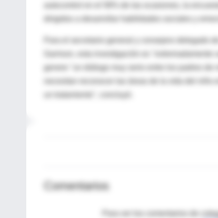
autocontrol en el 58% de las ocasiones, la encues
dirigidos a desarrollar habilidades sociales y emo
Para el secretario general y consejero delegado 
Garrison, esta investigación es "extremadamente v
genere "un diálogo muy serio entre los padres de
necesitan reconocer las áreas de la vida del niñ
un tratamiento", concluyó.
Comentarios
Para ver los comentarios de coleg