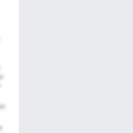
ue
a
por
e