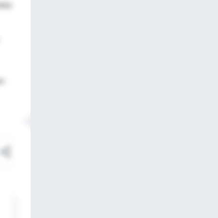
ntos
en