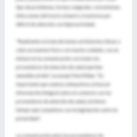
tipo de problemas, incluso sangrado, convulsiones,
infecciones del tracto urinario o trastorno por
déficit de atención con hiperactividad.
"Realmente se trata de tomar un historial y llevar a
cabo un examen físico con mucho cuidado, con un
énfasis en la comunicación con todos los
proveedores de atención de salud que han
atendido al niño", aconsejó MacMillan. "Es
importante que seamos exhaustivos al buscar
información integral sobre el contacto con los
proveedores de atención de salud, al mismo
tiempo que cumplimos con la legislación sobre la
privacidad".
La comunicación entre los proveedores de