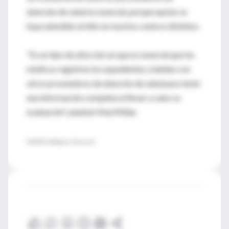
atención de salud es esencial, porque quizás se
haya atendido al niño en muchos centros distintos.
"Es un tipo de afección en que es esencial que los
médicos registren los expedientes y hablen con
otros proveedores de atención de salud para tener
una información completa al llevar a cabo su
evaluación", planteó MacMillan.
FUENTE: McMaster University