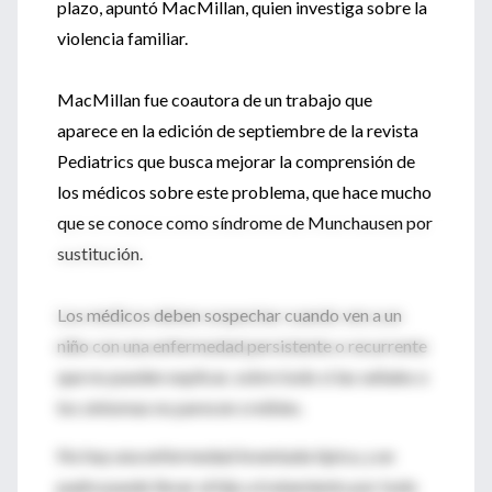
plazo, apuntó MacMillan, quien investiga sobre la
violencia familiar.
MacMillan fue coautora de un trabajo que
aparece en la edición de septiembre de la revista
Pediatrics que busca mejorar la comprensión de
los médicos sobre este problema, que hace mucho
que se conoce como síndrome de Munchausen por
sustitución.
Los médicos deben sospechar cuando ven a un
niño con una enfermedad persistente o recurrente
que no pueden explicar, sobre todo si las señales o
los síntomas no parecen creíbles.
No hay una enfermedad inventada típica, y un
padre puede llevar al hijo a tratamiento por todo