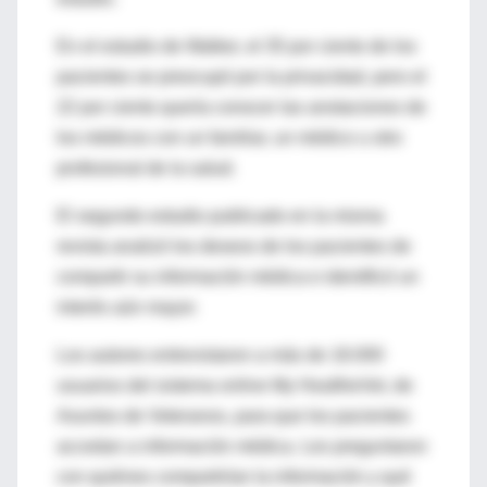
En el estudio de Walker, el 35 por ciento de los
pacientes se preocupó por la privacidad, pero el
22 por ciento quería conocer las anotaciones de
los médicos con un familiar, un médico u otro
profesional de la salud.
El segundo estudio publicado en la misma
revista analizó los deseos de los pacientes de
compartir su información médica e identificó un
interés aún mayor.
Los autores entrevistaron a más de 18.000
usuarios del sistema online My HealtheVet, de
Asuntos de Veteranos, para que los pacientes
accedan a información médica. Les preguntaron
con quiénes compartirían la información y qué