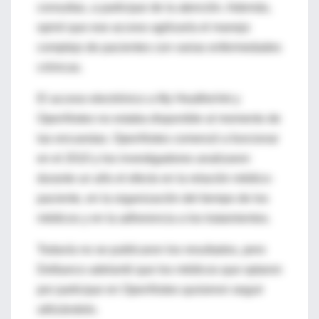
consultas, a participar de la atención. Además,
opinó que ese acceso agilizaría el manejo
complejo de pacientes con varias enfermedades
crónicas.
El acceso electrónico a My HealtheVet y
OpenNotes no estaba disponible al momento de
las encuestas. OpenNotes comenzó a funcionar
en el 2010 y los investigadores analizaron
durante un año el efecto en la relación médico-
paciente, en la organización del tiempo de los
médicos y en la adherencia a los tratamientos.
Todavía no se publicaron los resultados, pero
Delbanco adelantó que los médicos que optaron
por participar en OpenNotes quisieron seguir
utilizándolo.