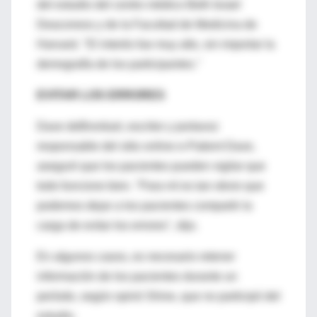
del estudio del centro médico Beth Israel
Deaconess y de la Facultad de Medicina de
Harvard. "El interés fue muy alto, sin importar la
demografía de los participantes."
EVITAR LOS ERRORES
Dave deBronkart, escritor y portavoz
responsable del sitio online e-Patient Dave,
aseguró que los pacientes pueden vigilar que
todo funcione bien. "Para mí es tan obvio que
podemos dejar a los pacientes compartir la
carga de evitar los errores", dijo.
En algunos casos, es necesario retener
información de los pacientes durante un
período, según opinó Shine, que no participó del
estudio.