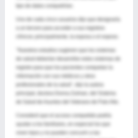
tipo de datos compartirían.
Uno de cada cinco usuarios dijo que designaría
a un tercero para acceder a sus registros
clínicos; principalmente, la esposa o el esposo.
"Nuestros estudios sugieren que los sistemas
de salud deberían desarrollar estos sistemas de
registro para que los pacientes compartan la
información con sus médicos y otros
profesionales de la salud", dijo la autora
principal, doctora Donna Zulman, del Sistema
de Salud de Asuntos del Veterano de Palo Alto.
Consideró que el acceso compartido podría
ayudar a los familiares, en especial los que
viven lejos y no pueden concurrir a las