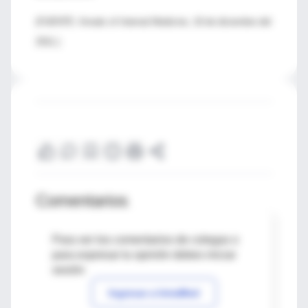
(FUENTE: Annals of Internal Medicine, 19 de diciembre del
2011.)
Comentarios
Para ver los comentarios de colegas o
para expresar tu opinión debes iniciar
sesión
Ingresar a IntraMed