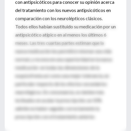
con antipsicóticos para conocer su opinión acerca
del tratamiento con los nuevos antipsicóticos en
comparación con los neurolépticos clásicos.
Todos ellos habían sustituido su medicación por un
antipsicótico atípico en al menos los últimos 6
meses. Las tres cuartas partes estiman que la
nueva medicación les permitirá retomar una vida
normal, y reconocen una superioridad en la nueva
medicación en todas las dimensiones de la
esquizofrenia así como una mejor tolerancia, en
particular respecto de los efectos secundarios
neurológicos. En consonancia, se sienten más
inclinados en acatar la prescripción; un 50%
admite no haber seguido correctamente la
prescripción con el tratamiento anterior.