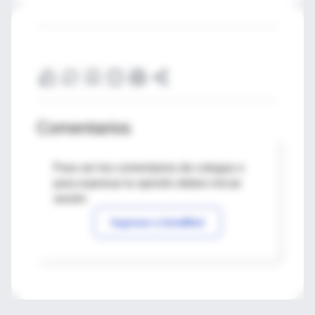
Comentarios
Para ver los comentarios de colegas o
para expresar tu opinión debes iniciar
sesión
Ingresar a IntraMed