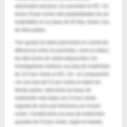
adicionales electivos, los pacientes en EE. UU.
tenían 53 por ciento más probabilidades de ser
readmitidos en un plazo de 30 días, frente a los
de otros países.
Tras ajustar los datos para tomar en cuenta las
diferencias entre los pacientes, como la edad y
las afecciones de salud subyacentes, los
investigadores hallaron una tasa de readmisión
de 14.4 por ciento en EE. UU., en comparación
con una tasa de 9.3 por ciento en todos los
demás países. Italia tenía las tasas de
readmisión más bajas con 4.4 por ciento,
seguida de cerca por Alemania con 4.8 por
ciento. Canadá tenía una tasa de readmisión
ajustada de 5.6 por ciento, según el estudio.