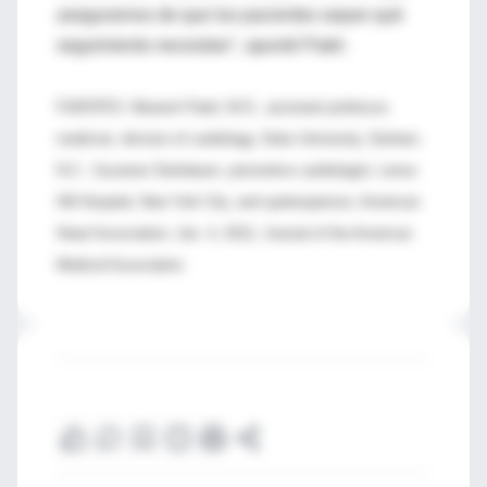
asegurarnos de que los pacientes sepan qué
seguimiento necesitan", apuntó Patel.
FUENTES: Manesh Patel, M.D., assistant professor,
medicine, division of cardiology, Duke University, Durham,
N.C.; Suzanne Steinbaum, preventive cardiologist, Lenox
Hill Hospital, New York City, and spokesperson, American
Heart Association; Jan. 4, 2012, Journal of the American
Medical Association.