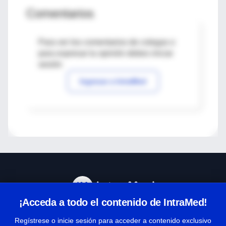
Comentarios
Para ver los comentarios de colegas o
para expresar tu opinión debes iniciar
sesión
Ingresar a IntraMed
¡Acceda a todo el contenido de IntraMed!
Centro de Ayuda
Regístrese o inicie sesión para acceder a contenido exclusivo