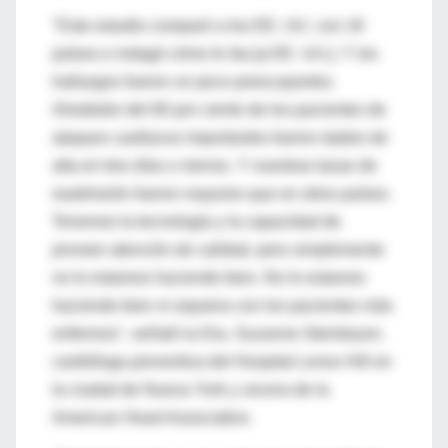
"Este estudio comparó a los EE. UU. con 16
países e indagó cómo le iba [a EE. UU.]. Y los
hallazgos fueron un poco preocupantes.
Alrededor del 60 por ciento de los pacientes de
ataques cardiacos importantes fueron dados de
alta en tres días o menos. Y nuestras tasas de
readmisión fueron mayores que en otros países.
Tenemos la tecnología y la capacidad de
proveer atención de calidad, pero simplemente
no lo estamos haciendo bien. No lo estamos
haciendo bien ni siquiera con los pacientes más
enfermos", señaló la Dra. Suzanne Steinbaum,
cardióloga preventiva del Hospital Lenox Hill en
la ciudad de Nueva York y vocera de la
American Heart Association.