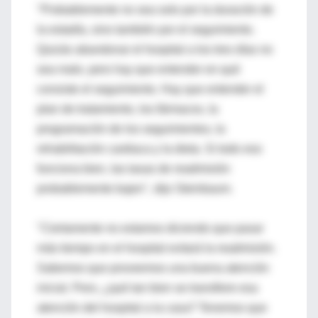
"Probablemente no sea solo por la duración de
la estadía, sino también por el seguimiento.
Quizás abandonar el hospital a los tres días no
sea malo, pero hay que entender en qué
consiste el seguimiento. Hay que entender el
plan de tratamiento, los fármacos, la
programación de los seguimientos, la
rehabilitación cardiaca y la dieta. Si todo eso
funciona bien, las tasas de readmisión
probablemente bajen", dijo Steinbaum.
"Ciertamente no estamos diciendo que pasar
más tiempo en el hospital evitará la readmisión.
Sabemos que proveemos una buena atención
inicial. Pero, ¿qué tan bien se transfiere esa
atención del hospital a la casa? Tenemos que