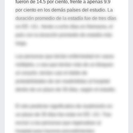
fueron de 14.5 por ciento, frente a apenas 9.9
por ciento en los demás países del estudio. La
duración promedio de la estadía fue de tres días
en EE. UU., frente a ocho días en Alemania, el
país con la duración promedio de estadía más
larga.
Las personas que tenían enfermedad en vasos
múltiples, o sea que tenían más de un bloqueo
al corazón, tenían casi el doble de
probabilidades de ser readmitidas al hospital
dentro de un plazo de 30 días, según el estudio.
El otro predictor significativo de readmisión en
un plazo de 30 días fue estar en EE. UU. Tras
excluir a las personas que regresaban al
hospital para hacerse procedimientos