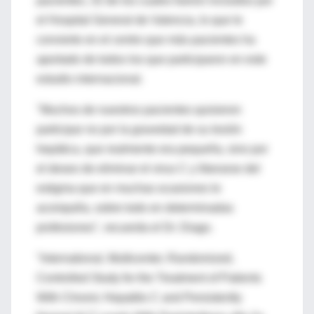
pacientes, 32 de los cuales fueron incluidos por
el Hospital General de Valencia, lo que le
convierte en el centro que más pacientes ha
aportado de todos los que participaron en este
estudio internacional.
"Muchos de nuestros pacientes quisieron
participar no por la gravedad de su lesión
hepática, que realmente era pequeña, sino por
el deseo de eliminar el virus C y liberarse del
estigma que en muchas ocasiones le
acompaña, sobre todo en determinadas
profesiones", recuerda el Dr. Diago.
"International, Multicenter, Randomized,
Controlled Study for the Treatment of Patients
With Chronic Hepatitis C and Persistently