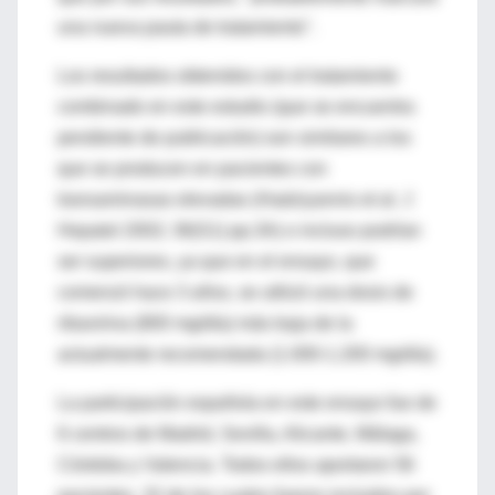
una nueva pauta de tratamiento".
Los resultados obtenidos con el tratamiento
combinado en este estudio (que se encuentra
pendiente de publicación) son similares a los
que se producen en pacientes con
transaminasas elevadas (Hadziyannis et al. J
Hepatol 2002; 36(S1) pp.3A) o incluso podrían
ser superiores, ya que en el ensayo, que
comenzó hace 3 años, se utilizó una dosis de
ribavirina (800 mg/día) más baja de la
actualmente recomendada (1.000-1.200 mg/día).
La participación española en este ensayo fue de
6 centros de Madrid, Sevilla, Alicante, Málaga,
Córdoba y Valencia. Todos ellos aportaron 56