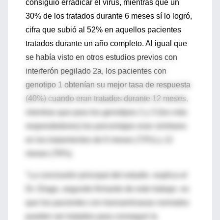
consiguió erradicar el virus, mientras que un
30% de los tratados durante 6 meses sí lo logró,
cifra que subió al 52% en aquellos pacientes
tratados durante un año completo. Al igual que
se había visto en otros estudios previos con
interferón pegilado 2a, los pacientes con
genotipo 1 obtenían su mejor tasa de respuesta
(40%) cuando eran tratados durante 12 meses,
mientras que para los genotipos 2 y 3 (los más
respondedores) los porcentajes eran similares
en los tratamientos de 6 meses (73%) y 12
meses (78%).
"La conclusión principal del estudio -explica el
Dr. Diago, segundo firmante de este trabajo- es
que los pacientes con transaminasas normales
pueden ser tratados para conseguir la