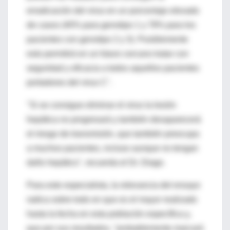
erradicación del virus en un porcentaje elevado
de casos (40% para genotipo 1 y 78% para los
pacientes con genotipo 2 y 3). Posiblemente
esto permitirá en un futuro cercano tratar con
seguridad y eficacia a todos aquellos pacientes
portadores del virus C".
"Si se consigue eliminar el virus la lesión
hepática no progresará y también desaparecerá
el riesgo de transmisión, que también preocupa
a muchos pacientes, incluso aunque no tengan
daño hepático", recuerda el Dr. Diago.
Para este especialista, la relevancia del ensayo
radica sobre todo en que es el mayor realizado
hasta la fecha en esta población específica y,
que por sus resultados, "probablemente marcará