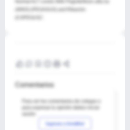
Normal ALT Levels With Peginterferon alfa-2a
(40KD) (PEGASUS) and Ribavirin
(COPEGUS)".
Comentarios
Para ver los comentarios de colegas o
para expresar tu opinión debes iniciar
sesión
Ingresar a IntraMed