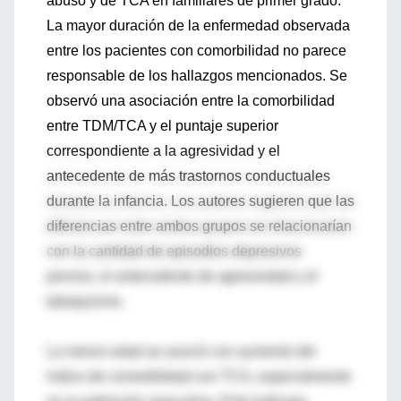
abuso y de TCA en familiares de primer grado.
La mayor duración de la enfermedad observada
entre los pacientes con comorbilidad no parece
responsable de los hallazgos mencionados. Se
observó una asociación entre la comorbilidad
entre TDM/TCA y el puntaje superior
correspondiente a la agresividad y el
antecedente de más trastornos conductuales
durante la infancia. Los autores sugieren que las
diferencias entre ambos grupos se relacionarían
con la cantidad de episodios depresivos
previos, el antecedente de agresividad y el
tabaquismo.
La menor edad se asoció con aumento del
índice de comorbilidad con TCA, especialmente