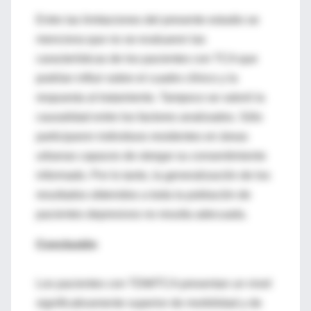
Entre las limitaciones del presente estudio se
menciona que no se evaluaron las
características de los pacientes con TCA que
podrían influir sobre el cuadro clínico y la
respuesta al tratamiento. Tampoco se valoró la
causalidad entre los factores analizados. Sólo
participaron individuos residentes en áreas
urbanas capaces de otorgar su consentimiento
informado. Por lo tanto, la generalización de los
resultados obtenidos a toda la población de
pacientes depresivos no resulta adecuada.
Conclusión
Los pacientes con TDM/TCA presentan un nivel
significativamente superior de morbilidad y de