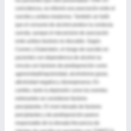
los pacientes que sólo presentaban TDM. En
coincidencia, se informó una asociación entre el
suicidio y ambos trastornos. También se halló
que el consumo de alcohol predice la conducta
suicida, aunque el mecanismo de asociación
entre ambos factores es discutido. Según
Conner y Duberstein, el riesgo de suicidio en
pacientes con dependencia de alcohol se
vincula con factores de predisposición como
agresividad/impulsividad, alcoholismo grave,
afectividad negativa y desesperanza. En
cambio, tanto la depresión como los eventos
estresantes se consideran factores
precipitantes. El nivel elevado de factores
precipitantes y de predisposición parece
responsable de la elevada frecuencia de