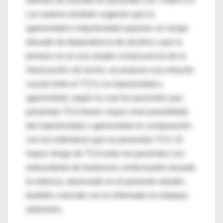
intentos de suicidio en pacientes con TDM/TCA.
Los autores también sugieren que la
agresividad e impulsividad suponen un riesgo
elevado de dependencia de alcohol y que la
primera no es una simple consecuencia de la
intoxicación; de hecho, se propuso una relación
causal entre el TCA y la impulsividad y
agresividad, según la cual los pacientes que
presentan TCA tienen mayor nivel premórbido
del impulsividad y agresividad en comparación
con los individuos que no presentan TCA. El
mayor riesgo de TCA entre los pacientes con
antecedente de trastornos conductuales durante
la infancia, observado en el presente estudio,
también coincide con lo informado en trabajos
anteriores.