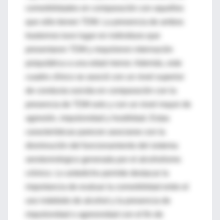
comorbilidades en comparación con aquellos
que sólo tienen TDM. La presencia de ambos
trastornos tuvo lugar en individuos que
presentaron TDM y requirieron internación
psiquiátrica a una edad menor. Además, este
cuadro clínico se asoció con un nivel superior
de conducta suicida en comparación con la
presencia de TDM solo y con un nivel mayor de
agresión, impulsividad y hostilidad. Estas
características parecen asociarse con la
disminución del funcionamiento del sistema
serotoninérgico generada por el alcoholismo
crónico. Lo antedicho permite destacar la
importancia de evaluar la comorbilidad entre el
uso indebido de alcohol y la presencia de
impulsividad o agresividad con el fin de