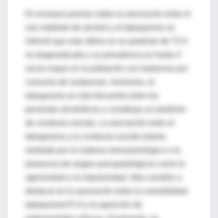
En ensayos previos sobre la asociación entre el
uso indebido de alcohol y el tabaquismo se
informó que este último es un predictor de TCA
no diagnosticado y su prevalencia es hasta 3
veces mayor en la población con trastornos por
consumo de sustancias. Asimismo, el
tabaquismo es más frecuente entre los
pacientes alcohólicos y constituye un predictor
de conducta suicida. La asociación entre el
tabaquismo y la conducta suicida estaría
mediada por el sistema monoaminérgico o la
presencia de rasgos psicopatológicos como la
agresividad y la impulsividad. Otra cuestión a
destacar es la asociación entre la comorbilidad
tabaquismo/TCA y la aparición de