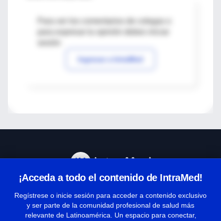
Para ver los comentarios de colegas o
para expresar tu opinión debes iniciar
sesión
Ingresar a IntraMed
¡Acceda a todo el contenido de IntraMed!
Centro de Ayuda
Regístrese o inicie sesión para acceder a contenido exclusivo
y ser parte de la comunidad profesional de salud más
relevante de Latinoamérica. Un espacio para conectar,
Términos y condiciones