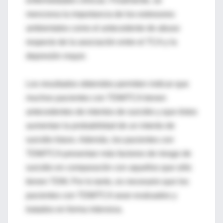
enfermedades clínicas. Finalmente, se
menciona la importancia de los estresores
ambientales como el antecedente de abuso
respecto de la asociación entre el TCA y la
depresión mayor.
Los resultados obtenidos permiten indicar que
muchos pacientes con TDM/TCA tienen
antecedentes de intentos de suicidio y que éstos
aumentan la probabilidad de un intento de
suicidio futuro. Además, los pacientes con
TDM/TCA presentan más factores de riesgo de
suicidio en comparación con aquellos que sólo
tienen TDM. Por lo tanto, es necesario que los
pacientes con TDM/TCA sean evaluados y
tratados en forma intensiva.