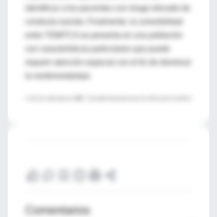
identificar a los pacientes con riesgo elevado de
conducta suicida. Finalmente, la comorbilidad
entre TDM/TCA se presenta en una población
con características particulares que puede
requerir atención especial con el fin de disminuir
la morbimortalidad.
♦ Artículo redactado por
SIIC
–Sociedad Iberoamericana de Información Científica
Comentarios