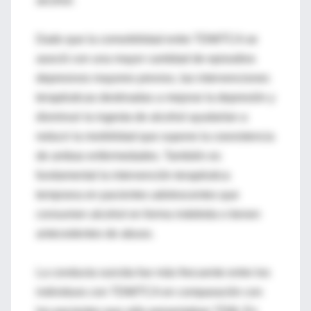
alcohol.
Dado que la comorbilidad entre TDM/TCA se
asoció con una mayor cantidad de episodios
depresivos mayores previos, las intervenciones
terapéuticas destinadas a mejorar la depresión y
disminuir la ingesta de alcohol ayudarían a
reducir la morbilidad que supone la coexistencia
de ambas enfermedades. También es
fundamental la intervención terapéutica
temprana en pacientes adolescentes que
consumen alcohol en forma indebida o tienen
antecedentes de abuso.
La conducta suicida fue más frecuente entre los
individuos con TDM/TCA en comparación con