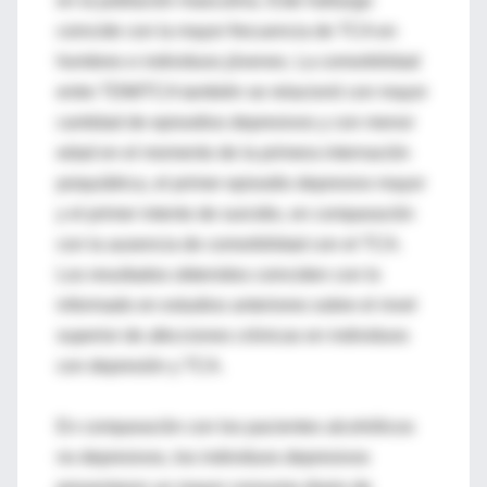
en la población masculina. Este hallazgo
coincide con la mayor frecuencia de TCA en
hombres e individuos jóvenes. La comorbilidad
entre TDM/TCA también se relacionó con mayor
cantidad de episodios depresivos y con menor
edad en el momento de la primera internación
psiquiátrica, el primer episodio depresivo mayor
y el primer intento de suicidio, en comparación
con la ausencia de comorbilidad con el TCA.
Los resultados obtenidos coinciden con lo
informado en estudios anteriores sobre el nivel
superior de afecciones crónicas en individuos
con depresión y TCA.
En comparación con los pacientes alcohólicos
no depresivos, los individuos depresivos