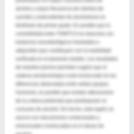
presentaron un mayor consumo diario de
alcohol y mayor frecuencia de intentos de
suicidio y antecedentes de alcoholismo en
familiares de primer grado. Es posible que la
comorbilidad entre TDM/TCA se relacione con
trastornos neurobiológicos heredados o
adquiridos que contribuyen con la morbilidad
verificada en el presente estudio. Los resultados
de estudios previos permiten sugerir que el
sistema serotoninérgico está involucrado en las
diferencias observadas entre ambos grupos.
Asimismo, es posible que existan alteraciones
de la corteza prefrontal que predisponen al
consumo de alcohol. De hecho, esta región se
asocia con mecanismos conductuales y
emocionales involucrados en el abuso de