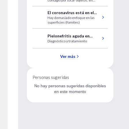
contagio por tocar objetos, en
superficies es de 1 en 10.000
situaciones normales basta con
limpiar con jabón
El coronavirus está en el
Hay demasiado enfoque en las
aire
superficies (fomites)
Pielonefritis aguda en
Diagnóstico y tratamiento
adultos
Ver más
Personas sugeridas
No hay personas sugeridas disponibles
en este momento