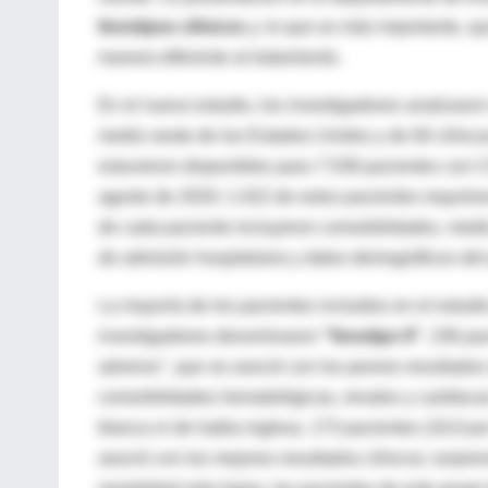
fenotipos clínicos
y, lo que es más importante, q
manera diferente al tratamiento.
En el nuevo estudio, los investigadores analizaron
medio oeste de los Estados Unidos y de 60 clínica
estuvieron disponibles para 7.538 pacientes con 
agosto de 2020; 1.022 de estos pacientes requiriero
de cada paciente incluyeron comorbilidades, medica
de admisión hospitalaria y datos demográficos del
La mayoría de los pacientes incluidos en el estudio
investigadores denominaron
"fenotipo II"
. 236 pa
adverso", que se asoció con los peores resultados c
comorbilidades hematológicas, renales y cardíacas
blanca ni de habla inglesa. 173 pacientes (16,9 po
asoció con los mejores resultados clínicos; sorpre