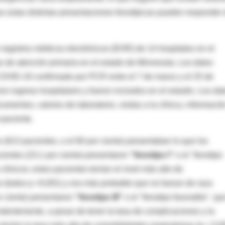
ue estas distintas presentaciones fenotípicas pueden responder
 registros médicos electrónicos (EHR) de 14 hospitales en el
s de atención primaria en el estado de Minnesota. Los datos
COVID-19 confirmado por PCR entre el 7 de marzo y el 25 de
n ingreso hospitalario y fueron incluidos en el estudio. Los da
mentos, valores de laboratorio, visitas a la clínica, informació
 paciente.
 (613 pacientes, o el 60 por ciento) presentaban lo que los
cientes (23,1 por ciento) presentaron
"fenotipo I"
o el "fenotipo
línicos; estos pacientes tenían el nivel más alto de
 (todos p <0,001) y era más probable que no fueran de raza
r ciento) presentaron
"fenotipo III"
o el "fenotipo favorable", qu
ndentemente, a pesar de tener la tasa de complicaciones y la