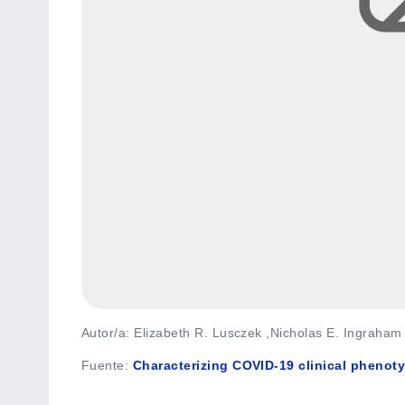
Autor/a: Elizabeth R. Lusczek ,Nicholas E. Ingraham 
Fuente
:
Characterizing COVID-19 clinical phenot