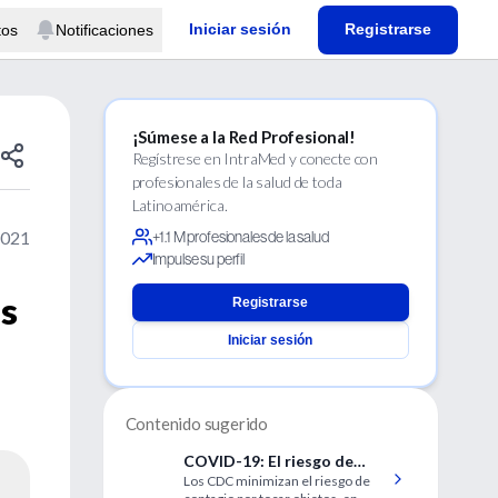
Iniciar sesión
Registrarse
tos
Notificaciones
¡Súmese a la Red Profesional!
Regístrese en IntraMed y conecte con
profesionales de la salud de toda
Latinoamérica.
2021
+1.1 M profesionales de la salud
Impulse su perfil
es
Registrarse
Iniciar sesión
Contenido sugerido
COVID-19: El riesgo de
Los CDC minimizan el riesgo de
contagio al tocar