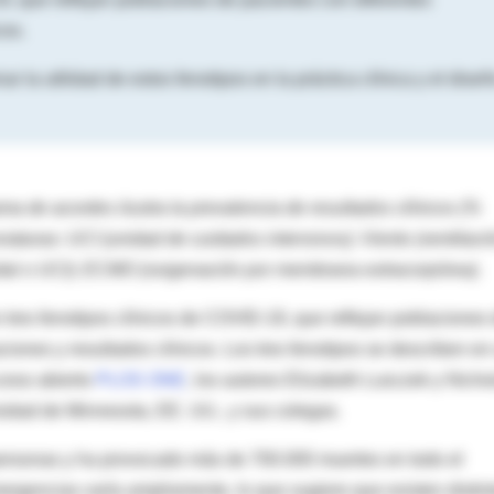
cos.
r la utilidad de estos fenotipos en la práctica clínica y el dise
ama de acordes ilustra la prevalencia de resultados clínicos (%
viaturas: UCI (unidad de cuidados intensivos); Viento (ventilaci
tal o UCI); ECMO (oxigenación por membrana extracorpórea).
n tres fenotipos clínicos de COVID-19, que reflejan poblaciones
iones y resultados clínicos. Los tres fenotipos se describen en
cceso abierto
PLOS ONE
, los autores Elizabeth Lusczek y Nicho
sidad de Minnesota, EE. UU., y sus colegas.
ersonas y ha provocado más de 700.000 muertes en todo el
rgencias varía ampliamente, lo que sugiere que existen distin