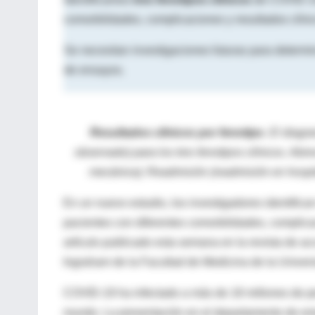
comorbilidades, complicaciones y resultados clíni
Se necesitan investigaciones futuras para determina
de ensayos.
Resultados clínicos por fenotipo
. El diagr
observado) para los tres fenotipos clínicos. Abre
mecánica); Readmisión (readmisión en hospi
En un nuevo estudio, los investigadores identifica
pacientes con diferentes comorbilidades, complicac
artículo publicado esta semana en la revista de a
Ingraham de la Facultad de Medicina de la Univer
COVID-19 ha infectado a más de 18 millones de p
mundo. La presentación en el departamento de eme