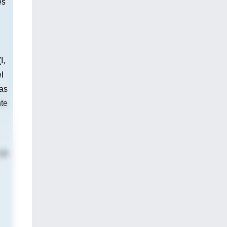
es
I,
el
ras
nte
,30