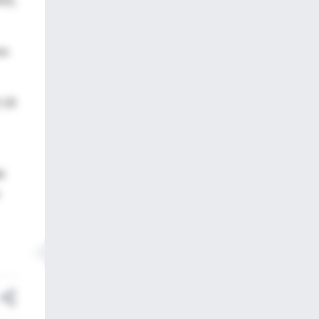
02),
es
D-19
e