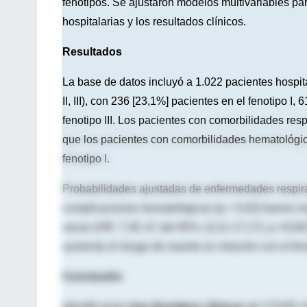
fenotipos. Se ajustaron modelos multivariables par
hospitalarias y los resultados clínicos.
Resultados
La base de datos incluyó a 1.022 pacientes hospita
II, III), con 236 [23,1%] pacientes en el fenotipo I,
fenotipo III. Los pacientes con comorbilidades res
que los pacientes con comorbilidades hematológi
fenotipo I.
Probabilidades ajustadas de enfermedades respirat
complicaciones hematológicas (p = 0,02) fueron may
veces (HR: 7,30, IC del 95%: (3,11-17,17), p <0,001
aumenta el riesgo de muerte en relación con el feno
Conclusión
Identificamos
tres fenotipos clínicos
de COVID-19,