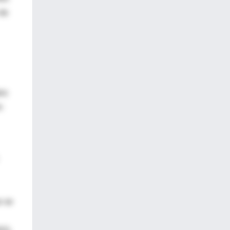
 de
tos
n
e se