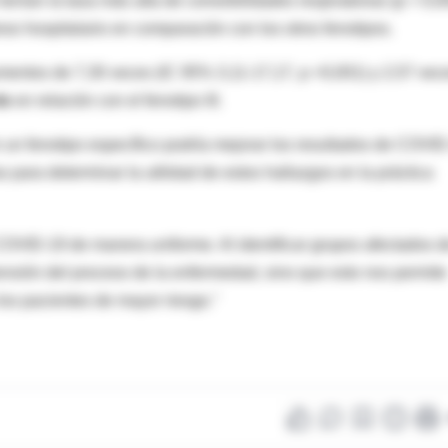
tenían la tasa más alta de comorbilidades respiratorias (p = 0,0
so hospitalario en comparación con los otros fenotipos.
aumentos de 7,30 veces (IC 95% 3,11-17,17, p <0,001) y 2,57 vec
te
en relación con el fenotipo III.
 un fenotipo específico podría mejorar los resultados de COVI
 para determinar la utilidad de estos hallazgos en la práctica
COVID-19 de manera uniforme. Al identificar grupos afectados d
nsión del proceso de la enfermedad, sino que esto nos permite
 los pacientes de mayor riesgo."