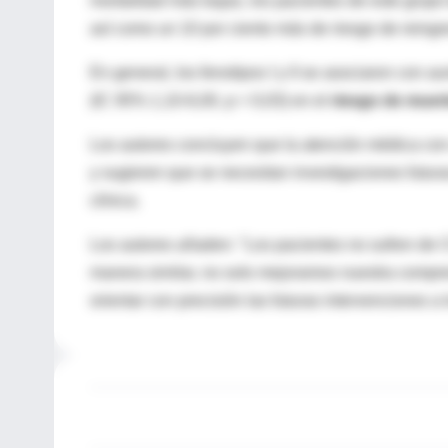
mortalidad más bajas, los pacientes de este grupo 
así como un 10 por ciento más de riesgo de reingre
En general, los fenotipos I y II se asociaron con 
(IC 95% 1,10-6,00, p = 0,03) en el
riesgo de muer
Los autores concluyen que la atención médica con
y sugieren que se necesitan investigaciones futuras
clínica.
Los autores añaden: "Los pacientes no sufren de 
manera similar, no solo mejoramos nuestra compre
orientar con precisión las futuras intervenciones a