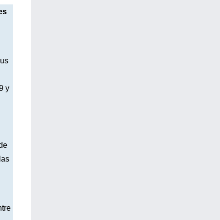
es
rus
9 y
 de
las
ntre