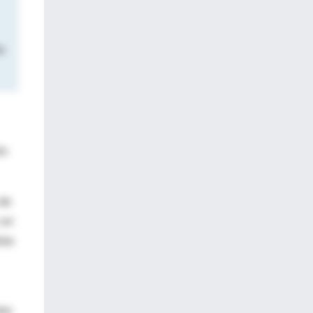
ño
ón
 de
 un
las
tos