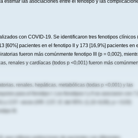
a estimar las asociaciones entre el fenotipo y las complicacion
lizados con COVID-19. Se identificaron tres fenotipos clínicos (
 613 [60%] pacientes en el fenotipo II y 173 [16,9%] pacientes en 
piratorias fueron más comúnmente fenotipo III (p = 0,002), mient
cas, renales y cardíacas (todos p <0,001) fueron más comúnme
orias, renales, hepáticas, metabólicas (todas p <0,001) y las
ores para el fenotipo I. Los fenotipos I y II se asociaron con 7
) y 2,57- veces (HR: 2,57, IC del 95%: (1,10–6,00), p = 0,03)
tipo III.
 que reflejan poblaciones de pacientes con diferentes