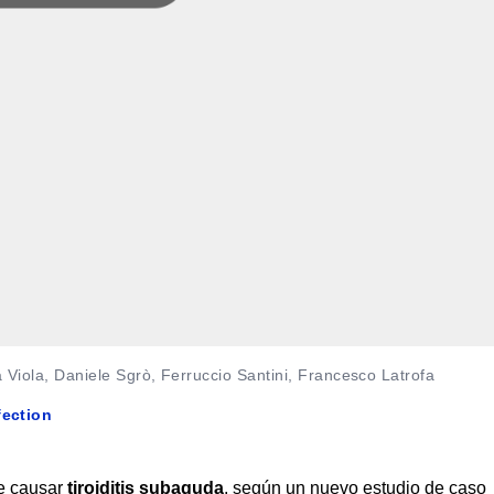
a Viola, Daniele Sgrò, Ferruccio Santini, Francesco Latrofa
fection
e causar
tiroiditis subaguda
, según un nuevo estudio de caso