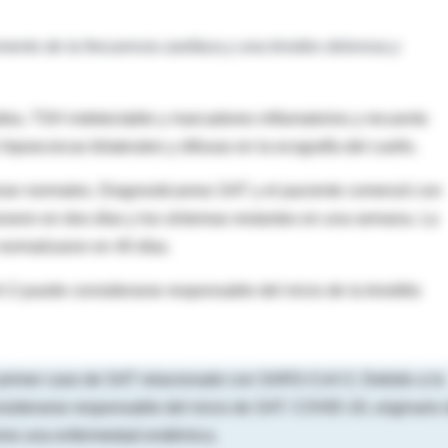
mento de la frecuencia cardíaca y una tiroides dolorosa y
tos, TSH indetectable y marcadores inflamatorios y recuento
ipoecoicas bilaterales y difusas en la ecografía del cuello.
 eran normales. Diagnosticamos SAT y el paciente comenzó con
peraron en dos días y los síntomas restantes en una semana. La
 normalizaron en 40 días.
 puede considerarse responsable del inicio de la tiroiditis
l primer caso de SAT relacionado con SARS-CoV-2. Debido a la
iderarse responsable del inicio de SAT. COVID-19, originario
como una enfermedad endémica.