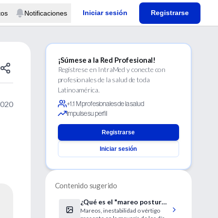
Iniciar sesión
Registrarse
tos
Notificaciones
¡Súmese a la Red Profesional!
Regístrese en IntraMed y conecte con
profesionales de la salud de toda
Latinoamérica.
2020
+1.1 M profesionales de la salud
Impulse su perfil
Registrarse
Iniciar sesión
Contenido sugerido
¿Qué es el "mareo postural-
Mareos, inestabilidad o vértigo
perceptivo persistente"?