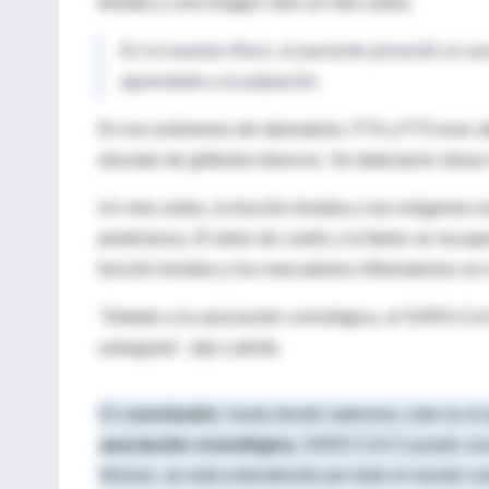
tiroides y una imagen solo un mes antes.
En el examen físico, el paciente presentó un au
agrandada a la palpación.
En los exámenes de laboratorio, FT4 y FT3 eran al
elevado de glóbulos blancos. Se detectaron áreas h
Un mes antes, la función tiroidea y las imágenes
prednisona. El dolor de cuello y la fiebre se recu
función tiroidea y los marcadores inflamatorios se
"Debido a la asociación cronológica, el SARS-CoV-2
subaguda", dijo Latrofa.
En
conclusión
, hasta donde sabemos, este es e
asociación cronológica
, SARS-CoV-2 puede cons
Wuhan, se está extendiendo por todo el mundo 