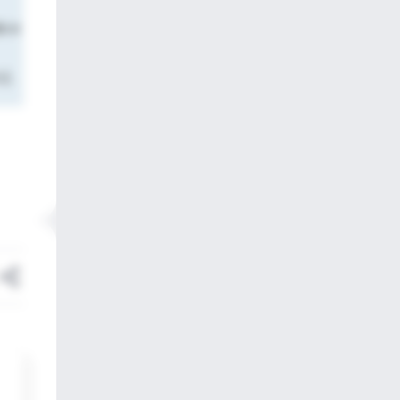
do e
-2.