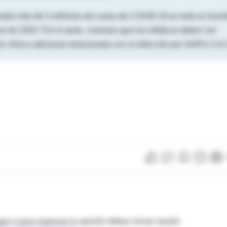
firmado más de 3 millones de casos de COVID-19 en todo el mun
ero de 2020. Por lo tanto, creemos que los médicos deben ser
ón clínica adicional relacionada con la infección por SARS-CoV
as o para expresar tu opinión debes iniciar sesión