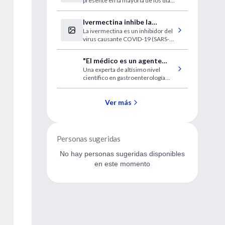
presente en la mayoría de los días
durante 3 meses o más y
fluctuando en severidad
Ivermectina inhibe la
La ivermectina es un inhibidor del
replicación de SARS-CoV-2
virus causante COVID-19 (SARS-
in vitro
CoV-2) in vitro.
"El médico es un agente
Una experta de altísimo nivel
social, debe ocuparse de la
científico en gastroenterología
enfermedad y del entorno"
pero, ante todo, una mujer
admirable con su humanidad a flor
de piel y un alto compromiso social
Ver más
en su tarea
Personas sugeridas
No hay personas sugeridas disponibles
en este momento