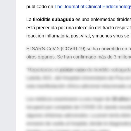
publicado en
The Journal of Clinical Endocrinolo
La
tiroiditis subaguda
es una enfermedad tiroidea 
está precedida por una infección del tracto respira
reacción inflamatoria post-viral, y muchos virus s
El SARS-CoV-2 (COVID-19) se ha convertido en un
otros órganos. Se han confirmado más de 3 millo
"Reportamos el
primer caso
de tiroiditis subagu
Latrofa, M.D., del Hospital Universitario de Pisa en
esta manifestación clínica adicional relacionada 
Los médicos examinaron a una mujer de
18 años
recuperó por completo de COVID-19, dando result
algunos síntomas adicionales. La joven tenía dolor 
enviaron de vuelta al hospital, donde le diagnosti