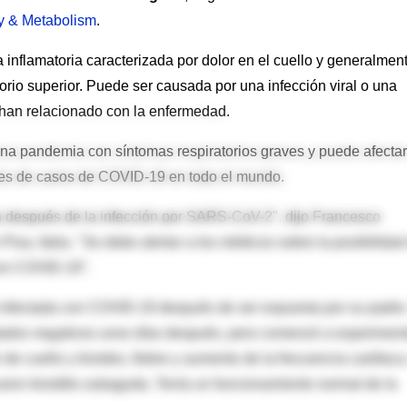
gy & Metabolism
.
inflamatoria caracterizada por dolor en el cuello y generalmen
torio superior. Puede ser causada por una infección viral o una
e han relacionado con la enfermedad.
a pandemia con síntomas respiratorios graves y puede afectar
nes de casos de COVID-19 en todo el mundo.
da después de la infección por SARS-CoV-2", dijo Francesco
 Pisa, Italia. "Se debe alertar a los médicos sobre la posibilidad
con COVID-19".
infectada con COVID-19 después de ser expuesta por su padre
ados negativos unos días después, pero comenzó a experiment
de cuello y tiroides, fiebre y aumento de la frecuencia cardíaca
caron tiroiditis subaguda. Tenía un funcionamiento normal de la