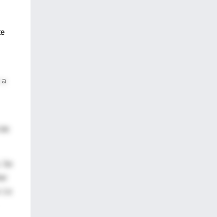
te
 a
 de
. Se
ar
. La