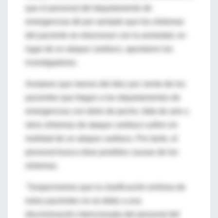
que el personal del departamento de
emergencias dé por sentado que los síntomas
del paciente se relacionan con la ansiedad, en
lugar de un ataque cardiaco, apuntaron los
investigadores.
Anotaron que menos del diez por ciento de los
pacientes que llegan a los departamentos de
emergencias con dolor de pecho, falta de aire u
otros síntomas de ataque cardiaco sufren en
realidad de un ataque cardiaco. Por tanto, el
personal busca otras posibles causas de los
síntomas.
"Sospechamos que la clasificación errónea de
estos pacientes no se debe a una
discriminación intencionada del personal del