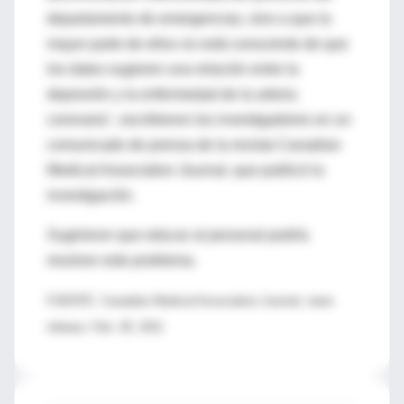
departamento de emergencias, sino a que la
mayor parte de ellos no está consciente de que
los datos sugieren una relación entre la
depresión y la enfermedad de la arteria
coronaria", escribieron los investigadores en un
comunicado de prensa de la revista Canadian
Medical Association Journal, que publicó la
investigación.
Sugirieron que educar al personal podría
resolver este problema.
FUENTE: Canadian Medical Association Journal, news
release, Feb. 28, 2011