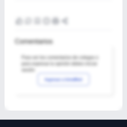
Comentarios
Para ver los comentarios de colegas o
para expresar tu opinión debes iniciar
sesión
Ingresar a IntraMed