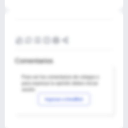
Comentarios
Para ver los comentarios de colegas o
para expresar tu opinión debes iniciar
sesión
Ingresar a IntraMed