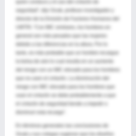
quien conduce y el uso del cinturón de
seguridad”, dijo Sivak, profesor investigador y
director de la División de Factores Humanos del
UMTRI. “Con IMC similares, los hombres en
general son más pesados que las mujeres
debido a las diferencias en la altura. Por lo
tanto, es más probable que un hombre recargue
la bolsa de aire lo cual resulta en un aumento
del riesgo con un IMC elevado para los hombres
que no usen el cinturón. La disminución del
riesgo con IMC elevado para los hombres que
usan el cinturón se debe probablemente a que
el cinturón de seguridad tiende a impedir o
disminuir esta recarga”.
En términos generales las conclusiones de
Sivak y sus colegas sugieran que los diseños