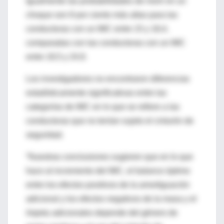
Igualmente las probabilidades de morir en un
choque son 8 por ciento más altas para las
conductoras con un IMC entre 15 y 18,4,
comparadas con las conductoras con un IMC
entre 18,5 y 24,9.
Los investigadores no encontraron diferencias
estadísticamente significativas entre las
categorías de IMC en lo que se refiere a las
conductoras que no tenían sujeto el cinturón de
seguridad.
“Nuestras conclusiones sugieren que en lo que
hace al incremento del IMC, el balance óptimo
entre los efectos positivos de la amortiguación
adicional y los efectos negativos de la masa y el
ímpetu adicionales depende del género de