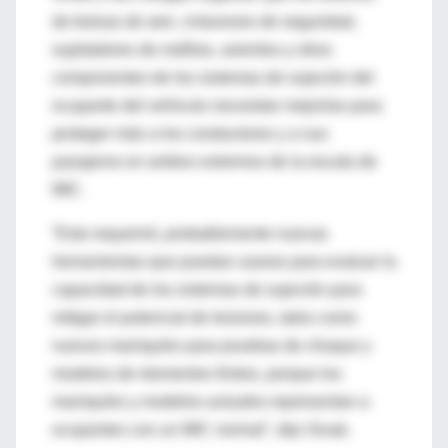
de bolsas de aire, cinturones de seguridad,
sujetadores de rodillas, asientos y otros
componentes de los sistemas de sujeción del
ocupante del vehículo necesitan mejorías para
proteger más a los conductores y a sus
pasajeros en ambos extremos de la escala de
IMC.
“Esto requerirá, probablemente nuevas
herramientas que puedan usarse para evaluar la
capacidad de los sistemas de sujeción para
mitigar el potencial de lesiones, tales como
nuevos maniquíes para pruebas de choque y
modelos de elementos finitos, porque los
maniquíes y modelos actuales representan a
ocupantes con un IMC normal”, dijo Sivak.