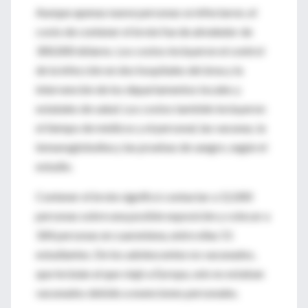
Aunque apenas nueve personas se infectaron, el
costo de contener el brote fue de alrededor de
300,000 dólares. Los costos incluyeron el control
de la infección en dos hospitales del área y la
intervención de los departamentos locales y
estatales de salud. Los costos también incluyeron
el tiempo de médicos y el personal, las vacunas, la
inmunoglobulina y las pruebas de sangre, según el
estudio.
Contener el brote significó contactar a 12,000
personas sobre una posible exposición y colocar a
184 personas en cuarentena, entre ellas 51
estudiantes. De los adolescentes no vacunados,
que incluían al que viajó a Europa, seis no estaban
vacunados debido a exenciones personales.