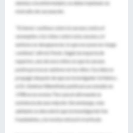
atentas a la enfermedad y se debe mantener un
nivel alto de vacunación.
"El temor continuo sobre la vacuna contra el
sarampión y los mitos sobre esta vacuna y el
autismo no desaparecen, lo que nos pone en riesgo
continuo", afirmó Pavlo. Según la mayoría de
expertos, uno de esos mitos es que la vacuna
podría provocar autismo en los niños. Esa idea se
propagó después de que un investigador británico,
el Dr. Andrew Wakefield, publicara un estudio en
1998 en la revista The Lancet afirmando la
existencia de una relación. Sin embargo, más
adelante se descubrió que la investigación fue
fraudulenta, y la revista retractó el artículo.