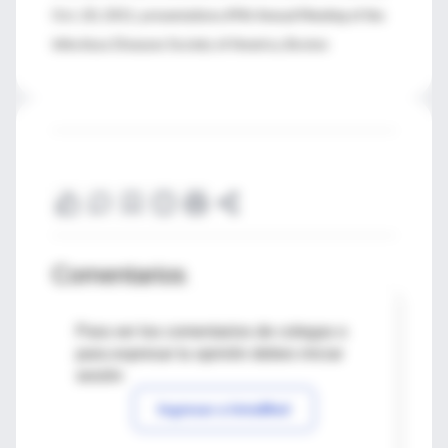
Oct. 20, 2011, presentations,49th Annual Meeting of the
Infectious Diseases Society of America, Boston
Comentarios
Para ver los comentarios de colegas o
para expresar tu opinión debes iniciar
sesión
Ingresar a IntraMed