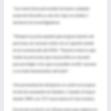
"Las exenciones personales incluyen cualquier
exención filosófica o de otro tipo no médico",
anotaron los investigadores.
"Siempre es preocupante que un gran número de
personas sin vacunar estén cerca", apuntó Leniek
en el comunicado del IDSA. "Nuestra meta es que
todas las personas que sea posible se vacunen
para proteger a los que no pueden recibir vacunas
y no están inmunizados del todo".
Otra presentación del jueves se centró en un gran
brote de sarampión en Quebec, Canadá, el mayor
desde 1989, con 757 casos hasta el 5 de octubre.
Ese brote se inició con 18 personas que viajaron al