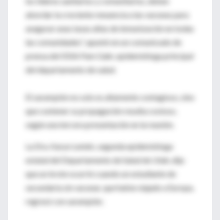
los líderes sanitarios y comunitarios, deben
abordar la creciente renuencia a las vacunas para
asegurar unas tasas altas de inmunización en todas
las comunidades", apuntó en un comunicado de
prensa del IDSA Pam Gahr, epidemióloga principal
del departamento de salud.
El sarampión no solo es altamente contagioso, sino
que contener su propagación resulta costoso,
según una tercera presentación en la reunión.
La Dra. Karyn Leniek, segunda epidemióloga
estatal del Departamento de Salud de Utah, dijo
que un brote ocurrió cuando un estudiante de
secundaria sin vacunar, que había viajado a Europa,
regresó con sarampión.