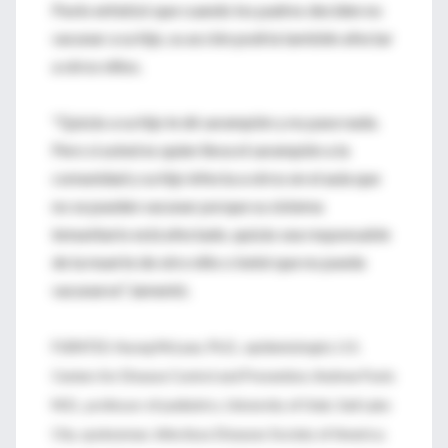
Pavlo enfatizó que cuando los padres deciden no
vacunar a su hijo, su acción podría también afectar
a otros niños.
"Quizás a su hijo le dé sarampión y no pase nada.
Pero si usted es quien lleva el sarampión a la
comunidad y su hijo infecta a otros en el aula que
no se pueden vacunar porque su sistema
inmunitario está afectado, quizás sea responsable
de la muerte de otro niño o bebé que no pueda
vacunarse", lamentó.
FUENTES: Huong McLean, Ph.D., epidemiologist, U.S.
Centers for Disease Control and Prevention; Andrew Pavlo
M.D., professor of pediatrics, University of Utah, Salt Lake
City, spokesman, Infectious Diseases Society of America;