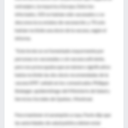
extranjero, la mayoría a Europa. Entre los
infectados, 505 no habían sido vacunados o se
desconocía su estatus de vacunación, y 70 solo
habían recibido una dosis de la vacuna, según el
informe.
"Este brote se ve fomentado mayormente por
personas no vacunadas o sin vacuna suficiente,
pero nos preocupaba que un número significativo
había recibido las dos dosis recomendadas de la
vacuna SPR", señaló en los comunicados Philippe
Belanger, epidemiólogo del Ministerio de Salud y
Servicios Sociales de Quebec, Montreal.
Para mantener el sarampión a raya, Pavlo dijo que
las autoridades de salud pública deben estar