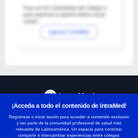
Para ver los comentarios de colegas o
para expresar tu opinión debes iniciar
sesión
Ingresar a IntraMed
¡Acceda a todo el contenido de IntraMed!
Centro de Ayuda
Regístrese o inicie sesión para acceder a contenido exclusivo
y ser parte de la comunidad profesional de salud más
relevante de Latinoamérica. Un espacio para conectar,
Términos y condiciones
compartir e intercambiar experiencias entre colegas.