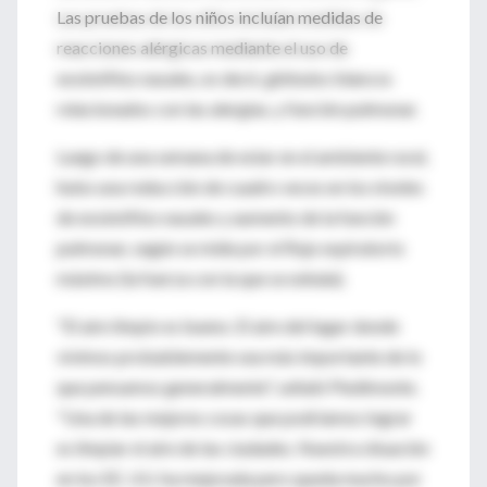
Las pruebas de los niños incluían medidas de
reacciones alérgicas mediante el uso de
eosinófilos nasales, es decir, glóbulos blancos
relacionados con las alergias, y función pulmonar.
Luego de una semana de estar en el ambiente rural,
hubo una reducción de cuadro veces en los niveles
de eosinófilos nasales y aumento de la función
pulmonar, según se mide por el flujo espiratorio
máximo (la fuerza con la que se exhala).
"El aire limpio es bueno. El aire del lugar donde
vivimos probablemente sea más importante de lo
que pensamos generalmente", señaló Piedimonte.
"Una de las mejores cosas que podríamos lograr
es limpiar el aire de las ciudades. Nuestra situación
en los EE. UU. ha mejorada pero queda mucho por