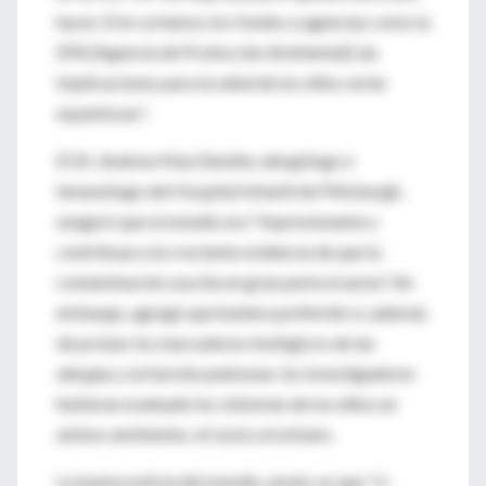
hacer. Si le cortamos los fondos a agencias como la
EPA [Agencia de Protección Ambiental], las
implicaciones para la salud de los niños serán
espantosas".
El Dr. Andrew MacGinnitie, alergólogo e
inmunólogo del Hospital Infantil de Pittsburgh,
aseguró que el estudio era "impresionante y
contribuye a la creciente evidencia de que la
contaminación suscita en gran parte el asma". Sin
embargo, agregó que hubiera preferido si, además
de probar los marcadores biológicos de las
alergias y la función pulmonar, los investigadores
hubieran evaluado los síntomas de los niños en
ambos ambientes, el rural y el urbano.
La buena noticia del estudio, anotó, es que "sí