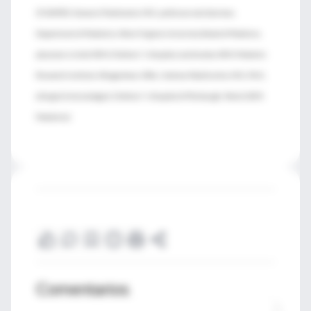
(FUENTES: Giovanni Piedimonte, M.D., professor and chairman,
Department of Pediatrics, West Virginia University School of Medicine,
physician in chief, WVU Children''s Hospital, and director, WVU Pediatric
Research Institute, Morgantown, W.Va.; Andrew MacGinnitie, M.D., Ph.D.,
allergist/immunologist, Children''s Hospital of Pittsburgh; March 2009,
Pediatrics)
Comentarios