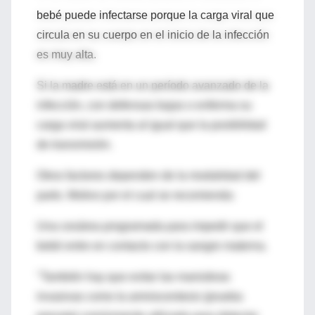
bebé puede infectarse porque la carga viral que
circula en su cuerpo en el inicio de la infección
es muy alta.
Si la madre está en un período avanzado de la
infección, con defensas bajas o enferma su
carga viral aumenta al igual que la posibilidad
de transmisión.
Otros factores dependen de la modalidad del
parto. Motivo por el cual se recomienda:
Una cesárea programada para impedir que el
bebé entre en contacto con la sangre materna.
"También hay que evitar las maniobras
invasivas como la amniocentesis (prueba