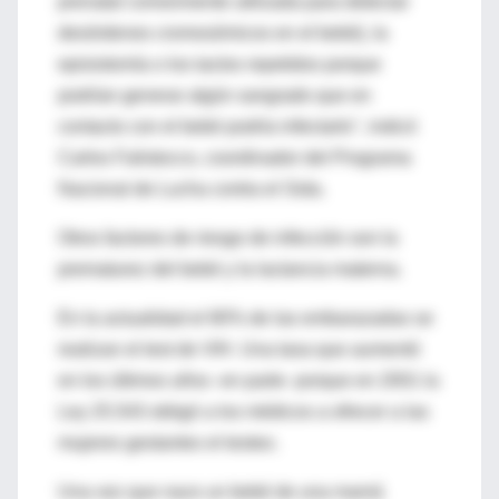
prenatal comúnmente utilizada para detectar
desórdenes cromosómicos en el bebé), la
episiotomía o los tactos repetidos porque
podrían generar algún sangrado que en
contacto con el bebé podría infectarlo", indicó
Carlos Falistocco, coordinador del Programa
Nacional de Lucha contra el Sida.
Otros factores de riesgo de infección son la
prematurez del bebé y la lactancia materna.
En la actualidad el 80% de las embarazadas se
realizan el test de VIH. Una tasa que aumentó
en los últimos años -en parte- porque en 2001 la
Ley 25.543 obligó a los médicos a ofrecer a las
mujeres gestantes el testeo.
Una vez que nace un bebé de una mamá