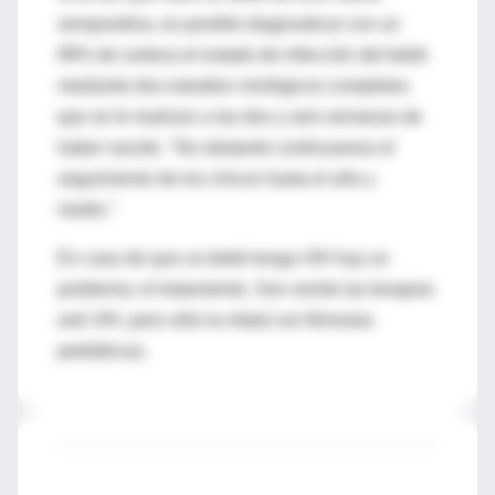
seropositiva, es posible diagnosticar con un
99% de certeza el estado de infección del bebé
mediante dos estudios virológicos completos
que se le realizan a las dos y seis semanas de
haber nacido. "No obstante continuamos el
seguimiento de los chicos hasta el año y
medio."
En caso de que un bebé tenga VIH hay un
problema: el tratamiento. Son veinte las terapias
anti VIH, pero sólo la mitad con fórmulas
pediátricas.