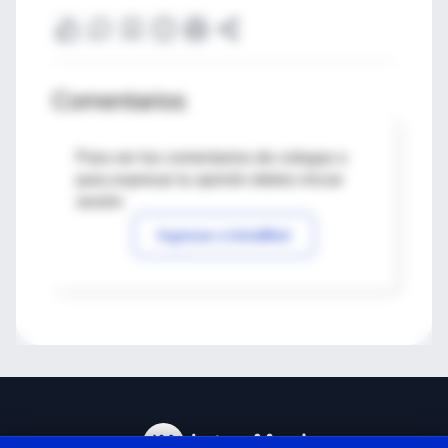
Comentarios
Para ver los comentarios de colegas o
para expresar tu opinión debes iniciar
sesión
Ingresar a IntraMed