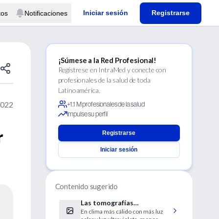
Iniciar sesión
Registrarse
tos
Notificaciones
¡Súmese a la Red Profesional!
Regístrese en IntraMed y conecte con
profesionales de la salud de toda
Latinoamérica.
2022
+1.1 M profesionales de la salud
Impulse su perfil
r
Registrarse
Iniciar sesión
Contenido sugerido
Las tomografías
En clima más cálido con más luz
computarizadas aumentan