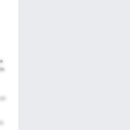
de
 de
 en
la