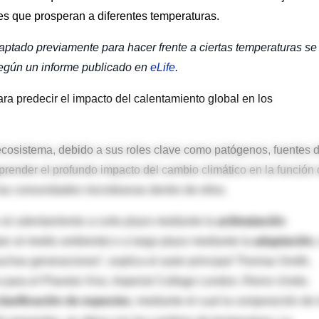
tes que prosperan a diferentes temperaturas.
aptado previamente para hacer frente a ciertas temperaturas se
 según un informe publicado en
eLife
.
ra predecir el impacto del calentamiento global en los
 ecosistema, debido a sus roles clave como patógenos, fuentes 
mprender el profundo impacto del cambio climático en la función
 las comunidades microbianas dentro de ellos.
l calentamiento a corto plazo mediante la
aclimatación
tan al medio ambiente) o a largo plazo mediante la
adaptación
,
muchas generaciones”, explica el autor principal Thomas Smith,
 para el Planeta Vivo, Imperial College London, Reino Unido.
clasificación de especies
, mediante el cual la composición de 