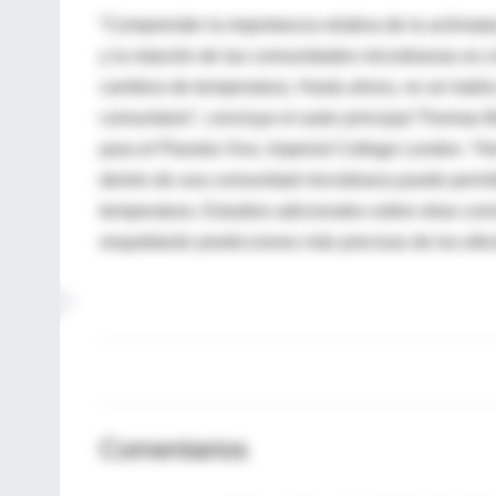
“Comprender la importancia relativa de la aclimata
y la rotación de las comunidades microbianas es c
cambios de temperatura. Hasta ahora, no se había
comunitario”, concluye el autor principal Thomas 
para el Planeta Vivo, Imperial College London. “H
dentro de una comunidad microbiana puede permit
temperatura. Estudios adicionales sobre otras co
respaldarán predicciones más precisas de los efec
Comentarios