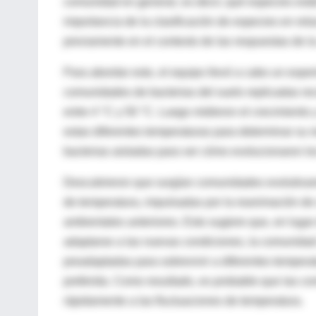
comunidad en general, es decir, qué especies está
importancia de la clasificación de especies en rel
previamente en el contexto de las respuestas de l
Para abordar esto, el equipo llevó a cabo un exper
comunidades de bacterias del suelo replicadas rec
entre 4 °C y 50 °C. Luego midieron el crecimiento
estas diferentes temperaturas para determinar su 
bacterias aisladas para ver cómo evolucionaron lo
Descubrieron que surgían comunidades evolutivam
de temperatura, impulsadas por la reanimación de
ambientales anteriores. Esto sugiere que, en luga
adaptarse a las nuevas condiciones, la comunidad 
preadaptadas para sobrevivir a diferentes temper
preferida. Como resultado, es probable que las c
rápidamente a las fluctuaciones de temperatura.