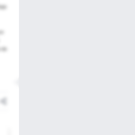
laje
ce
s de