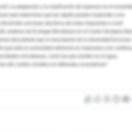
ción, la adaptación y la clasificación de especies en el ensamb
lave para determinar qué tan rápido pueden responder a los
 discernido una base mecánica de estas respuestas a nivel
Bell, profesor de Ecología Microbiana en el Centro Georgina Ma
emos descubierto que la resucitación de la diversidad funcional
ir que toda la comunidad sobreviva en respuesta a los cambio
munidades microbianas, como las que residen en el agua,
tos del cambio climático en diferentes ecosistemas”.