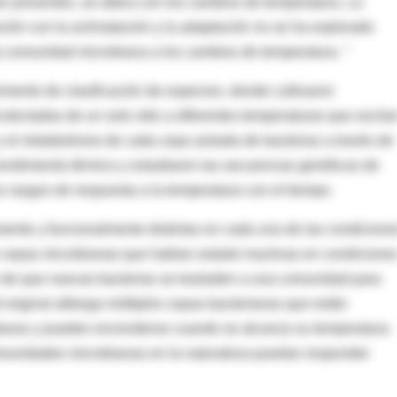
n presentes, se altera con los cambios de temperatura. La
ación con la aclimatación y la adaptación no se ha explorado
a comunidad microbiana a los cambios de temperatura. ”
imento de clasificación de especies, donde cultivaron
olectadas de un solo sitio a diferentes temperaturas que oscila
 y el metabolismo de cada cepa aislada de bacterias a través de
rendimiento térmico y estudiaron las secuencias genéticas de
s rasgos de respuesta a la temperatura con el tiempo.
ente y funcionalmente distintas en cada una de las condicione
 cepas microbianas que habían estado inactivas en condicione
r de que nuevas bacterias se trasladen a una comunidad para
original alberga múltiples cepas bacterianas que están
aturas y pueden encenderse cuando se alcanza su temperatura
omunidades microbianas en la naturaleza puedan responder