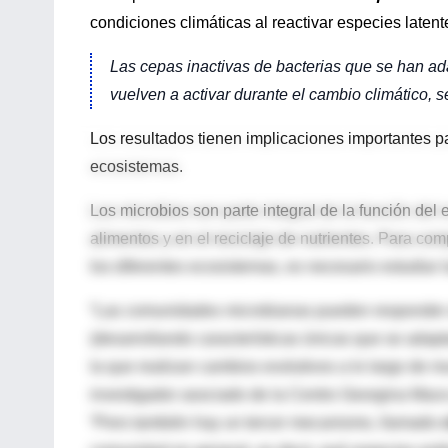
condiciones climáticas al reactivar especies laten
Las cepas inactivas de bacterias que se han ad
vuelven a activar durante el cambio climático,
Los resultados tienen implicaciones importantes pa
ecosistemas.
Los microbios son parte integral de la función del
alimentos y en el reciclaje de nutrientes. Para co
los diferentes ecosistemas, es necesario estudiar
“Las comunidades microbianas pueden responder a
(desarrollando características únicas que se adap
la que realizan cambios evolutivos a lo largo de 
investigador asociado de la Centro Georgina Mace
“Pero también hay un tercer mecanismo, llamado