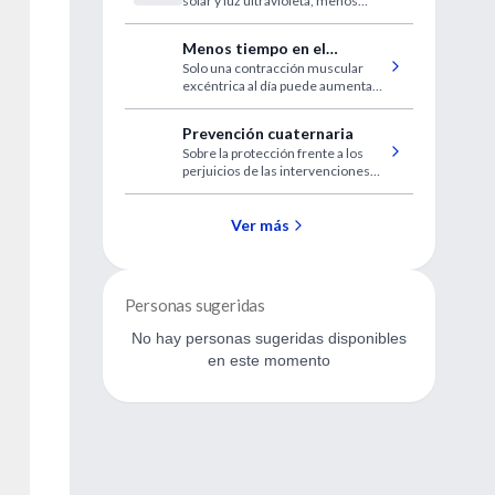
solar y luz ultravioleta, menos
con el clima cálido y
viento y menos nubes se asoció
soleado
con un mayor volumen de TC en
Menos tiempo en el
politraumatizados
Solo una contracción muscular
gimnasio, mismos
excéntrica al día puede aumentar
resultados
la fuerza muscular si se realiza
cinco días a la semana
Prevención cuaternaria
Sobre la protección frente a los
perjuicios de las intervenciones
sanitarias
Ver más
Personas sugeridas
No hay personas sugeridas disponibles
en este momento