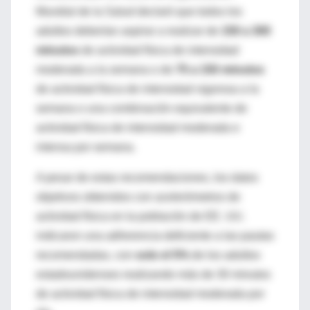
Mundial de la Salud declaró que todos los
adultos deberían aspirar a realizar de
150 a 300
minutos
de actividad física de intensidad
moderada a la semana o de
75 a 150 minutos
de actividad física de intensidad vigorosa a la
semana o una combinación equivalente de
actividad física de intensidad moderada e
intensa por semana.
A pesar de estas recomendaciones, los datos
objetivos obtenidos con acelerómetros de
actividad física en la población de EE. UU.
indicaron una adherencia deficiente a las pautas
recomendadas, con
solo el 5%
de los adultos
estadounidenses realizando más de 30 minutos
de actividad física de intensidad moderada por