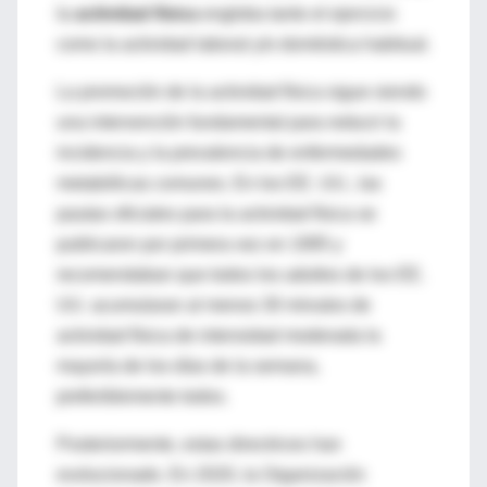
la
actividad física
engloba tanto el ejercicio
como la actividad laboral y/o doméstica habitual.
La promoción de la actividad física sigue siendo
una intervención fundamental para reducir la
incidencia y la prevalencia de enfermedades
metabólicas comunes. En los EE. UU., las
pautas oficiales para la actividad física se
publicaron por primera vez en 1995 y
recomendaban que todos los adultos de los EE.
UU. acumularan al menos 30 minutos de
actividad física de intensidad moderada la
mayoría de los días de la semana,
preferiblemente todos.
Posteriormente, estas directrices han
evolucionado. En 2020, la Organización