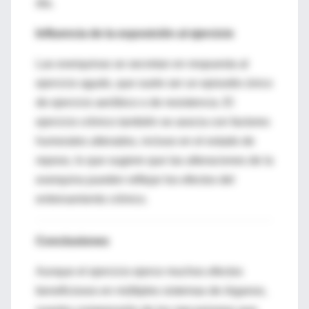
día.
Influencia de la exposición al ejercicio
Las exerquinas se secretan en respuesta al
ejercicio agudo, que suele ser un episodio único
de ejercicio aeróbico o de resistencia. El
ejercicio crónico también se asocia con factores
humorales alterados, incluso en el estado de
reposo, lo que sugiere que las alteraciones de la
exerquina pueden reflejar los efectos del
entrenamiento crónico.
Conclusiones
Aunque el ejercicio ejerce muchos efectos
beneficiosos en múltiples sistemas de órganos,