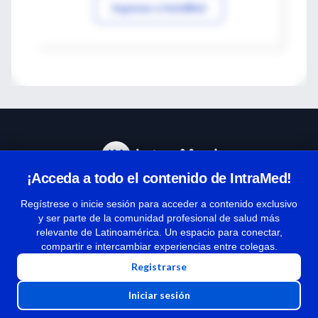
Ingresar a IntraMed
¡Acceda a todo el contenido de IntraMed!
Centro de Ayuda
Regístrese o inicie sesión para acceder a contenido exclusivo
y ser parte de la comunidad profesional de salud más
relevante de Latinoamérica. Un espacio para conectar,
Términos y condiciones
compartir e intercambiar experiencias entre colegas.
| Políticas de privacidad
Registrarse
| Todos los derechos reservados | Copyright 1997-2026
Iniciar sesión