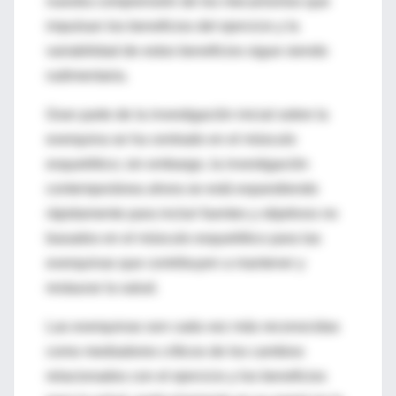
nuestra comprensión de los mecanismos que
impulsan los beneficios del ejercicio y la
variabilidad de estos beneficios sigue siendo
rudimentaria.
Gran parte de la investigación inicial sobre la
exerquina se ha centrado en el músculo
esquelético; sin embargo, la investigación
contemporánea ahora se está expandiendo
rápidamente para incluir fuentes y objetivos no
basados ​​en el músculo esquelético para las
exerquinas que contribuyen a mantener y
restaurar la salud.
Las exerquinas son cada vez más reconocidas
como mediadores críticos de los cambios
relacionados con el ejercicio y los beneficios