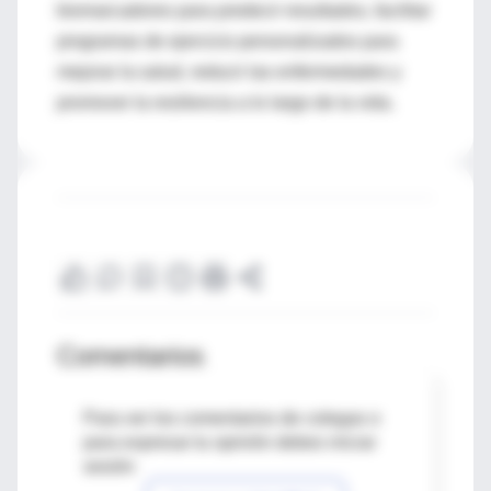
biomarcadores para predecir resultados, facilitar
programas de ejercicio personalizados para
mejorar la salud, reducir las enfermedades y
promover la resiliencia a lo largo de la vida.
Comentarios
Para ver los comentarios de colegas o
para expresar tu opinión debes iniciar
sesión