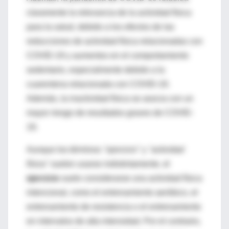
claramente la relevancia de la actividad física
para la salud, debido a los efectos de las
reducciones de actividad física relacionadas con
COVID-19 y aumentos en el comportamiento
sedentario, especialmente debido a la
cuarentena relacionada con COVID-19.
Además, la inactividad física se asocia con un
mayor riesgo de resultados graves de COVID-
19.
Aunque los términos
"ejercicio"
y
"actividad
física"
suelen usarse indistintamente, el
ejercicio
suele considerarse una actividad física
intencional, como el entrenamiento aeróbico, el
entrenamiento de resistencia o el entrenamiento
en intervalos de alta intensidad. Por el contrario,