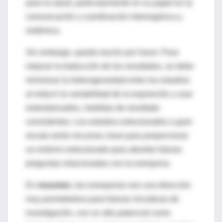
para la salud, particularmente en su papel en la
comunicación y coordinación interorgánica y
sistémica.
Sin embargo, queda mucho por hacer. Para
mejorar la traducción de los resultados, se debe
minimizar la heterogeneidad entre los estudios
al reducir la variabilidad de la exposición y usar
estandarizados, medidas de resultado
consistentes. Los estudios estructurados a gran
escala serán recursos clave para proporcionar
un entorno estructurado para abordar futuras
preguntas relacionadas con la exerquina.
En
resumen
, las exerquinas son una dirección
muy prometedora para futuras iniciativas de
investigación, con un alto potencial como