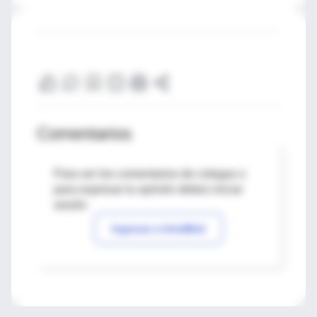
Comentarios
Para ver los comentarios de colegas o
para expresar tu opinión debes iniciar
sesión
Ingresar a IntraMed