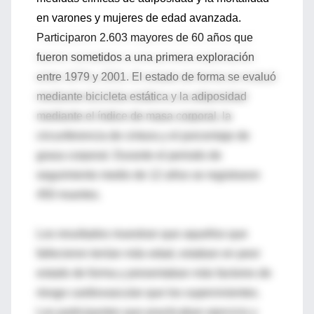
en varones y mujeres de edad avanzada.
Participaron 2.603 mayores de 60 años que
fueron sometidos a una primera exploración
entre 1979 y 2001. El estado de forma se evaluó
mediante bicicleta estática y la adiposidad
mediante el índice de masa corporal, la
circunferencia de cintura y el porcentaje de
grasa corporal. Durante el periodo de
seguimiento medio de 12 años se registraron
450 muertes.
Los resultados muestran que aquellos que
fallecieron tenían más edad, estaban en peor
estado de forma y presentaban más factores de
riesgo cardiovascular que los supervivientes.
Los participantes que practicaban ejercicio y