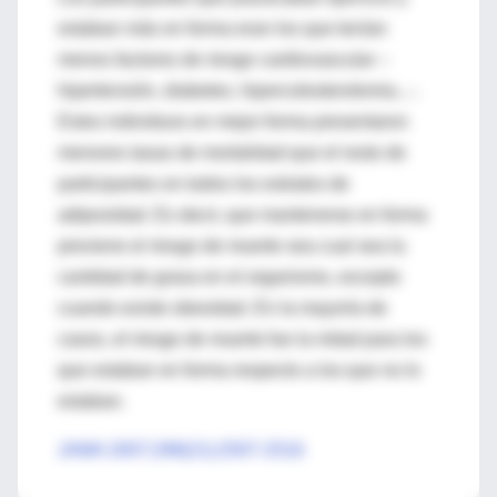
estaban más en forma eran los que tenían
menos factores de riesgo cardiovascular –
hipertensión, diabetes, hipercolesterolemia...-.
Estos individuos en mejor forma presentaron
menores tasas de mortalidad que el resto de
participantes en todos los estratos de
adiposidad. Es decir, que mantenerse en forma
previene el riesgo de muerte sea cual sea la
cantidad de grasa en el organismo, excepto
cuando existe obesidad. En la mayoría de
casos, el riesgo de muerte fue la mitad para los
que estaban en forma respecto a los que no lo
estaban.
JAMA 2007;298(21):2507-2516