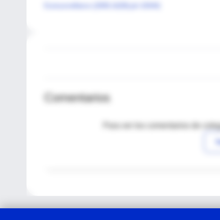
Eurosurveillance (2009;14(39):pii=19344)
Comentarios
Para ver los comentarios de coleg
I