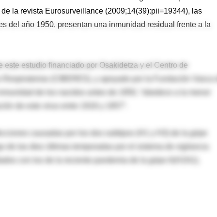
de la revista Eurosurveillance (2009;14(39):pii=19344), las
s del año 1950, presentan una inmunidad residual frente a la
 este estudio financiado por Osakidetza y el Centro de
 Respiratorias (CIBERES), y apoyado por la Fundación Vasca 
 inmunidad de los nacidos antes de 1950, “obedece a la menor
ción de este virus entre 1918 y 1957”.
ecciones causadas por los dos subtipos (H1 y H3) de la gripe
go de las diez últimas temporadas por el sistema de vigilancia
tados con los de la reciente pandemia de la gripe A(H1N1).