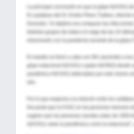
La principal conclusión es que la gripe A(H1N1) d
En palabras del Dr. Emilio Pérez-Trallero, director 
Donostia, “el objetivo era comparar las infeccione
distintos grupos de edad a lo largo de las 10 últi
relacionarlo con la pandemia reciente de la gripe
El estudio se llevó a cabo con 941 pacientes a los
gripe estacional A(H1N1) o gripe A(H3N2) desde s
pandémica A(H1N1) detectados por este mismo sis
año.
Por lo que respecta a la relación entre los subtip
frecuente que la H1N1 en las personas menores de
sugiere que las personas nacidas antes de 1950 ti
A(H1N1), tanto la pandémica como la estacional”, c