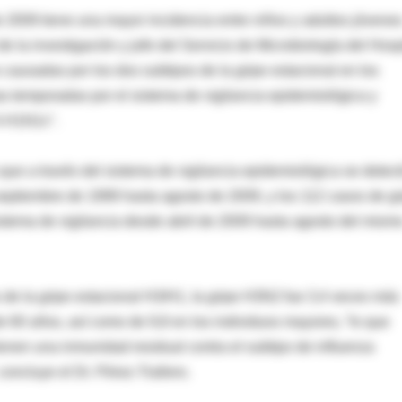
e 2009 tiene una mayor incidencia entre niños y adultos jóvenes
de la investigación y jefe del Servicio de Microbiología del Hosp
s causadas por los dos subtipos de la gripe estacional en los
mas temporadas por el sistema de vigilancia epidemiológica y
 A H1N1v".
 que a través del sistema de vigilancia epidemiológica se detec
eptiembre de 1999 hasta agosto de 2009, y los 112 casos de gr
tema de vigilancia desde abril de 2009 hasta agosto del mism
os de la gripe estacional H3/H1, la gripe H3N2 fue 3,4 veces más
 60 años, así como de 9,8 en los individuos mayores, “lo que
enen una inmunidad residual contra el subtipo de influenza
oncluye el Dr. Pérez-Trallero.