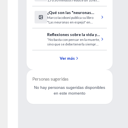
15 ó 30 minutos reduce un 10% la
tensión arterial. La terapia asistida
con animales facilita el trabajo con
¿Qué son las "neuronas
los pacientes. Los expertos
Marco Iacoboni publica su libro
espejo"?
advierten de que los animales no
"Las neuronas en espejo" en
curan, sólo son herramientas de
español.
trabajo.
Reflexiones sobre la vida y
“No basta con pensar en la muerte,
la muerte
sino que se debe tenerla siempre
delante. Entonces la vida se hace
más solemne, más importante,
más fecunda y alegre”.Stefan
Ver más
Zweig
Personas sugeridas
No hay personas sugeridas disponibles
en este momento