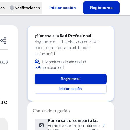
Iniciar sesión
Registrarse
tos
Notificaciones
¡Súmese a la Red Profesional!
Regístrese en IntraMed y conecte con
profesionales de la salud de toda
Latinoamérica.
2009
+1.1 M profesionales de la salud
Impulse su perfil
Registrarse
Iniciar sesión
ntre
Contenido sugerido
Por su salud, comparta la
Acariciar a nuestro perro durante
vida con un animal