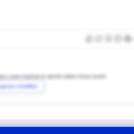
as o para expresar tu opinión debes iniciar sesión
ngresar a IntraMed