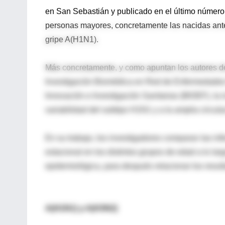
en San Sebastián y publicado en el último número 
personas mayores, concretamente las nacidas ante
gripe A(H1N1).
Más concretamente, y como apuntan los autores de
Investigación Biomédica en Red de Enfermedades
Innovación e Investigación Sanitarias (BIOEF), la
variabilidad del subtipo H1N1 y a la amplia circula
En su trabajo, los investigadores comparan las inf
estacional en los distintos grupos de edad a lo lar
epidemiológica, para después relacionar los resul
A(H1N1) y A(H3N2)