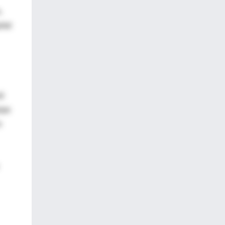
.
ital
tó
ipe
o