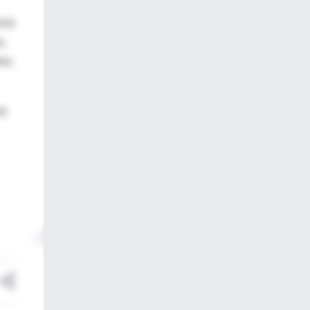
cia
s,
ros
os