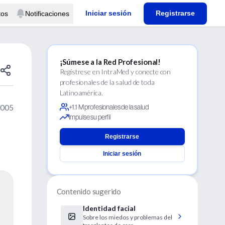
Iniciar sesión
Registrarse
tos
Notificaciones
¡Súmese a la Red Profesional!
Regístrese en IntraMed y conecte con
profesionales de la salud de toda
Latinoamérica.
2005
+1.1 M profesionales de la salud
Impulse su perfil
Registrarse
Iniciar sesión
Contenido sugerido
Identidad facial
Sobre los miedos y problemas del