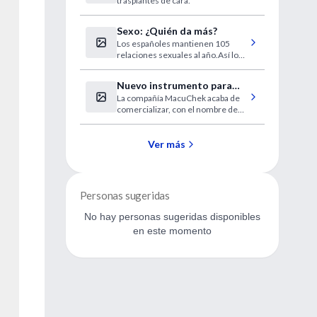
trasplantes de cara.
Sexo: ¿Quién da más?
Los españoles mantienen 105
relaciones sexuales al año.Así lo
revela un informe de una empresa
multinacional de preservativos.
Nuevo instrumento para
La compañía MacuChek acaba de
detectar el riesgo mayor de
comercializar, con el nombre de
DMAE
Macuscope, un nuevo
instrumento para evaluar el nivel
de pigmento macular, factor de
Ver más
riesgo de la degeneración macular
asociada a la edad (DMAE).
Personas sugeridas
No hay personas sugeridas disponibles
en este momento