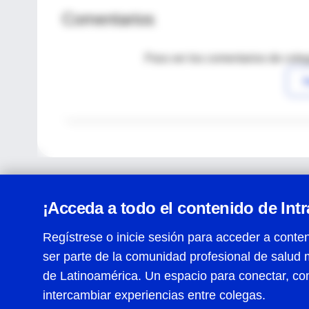
Comentarios
Para ver los comentarios de coleg
I
¡Acceda a todo el contenido de Int
Regístrese o inicie sesión para acceder a conten
ser parte de la comunidad profesional de salud 
Centro de Ayuda
de Latinoamérica. Un espacio para conectar, co
Términos y condiciones
| Políticas de privacidad
| Todos
intercambiar experiencias entre colegas.