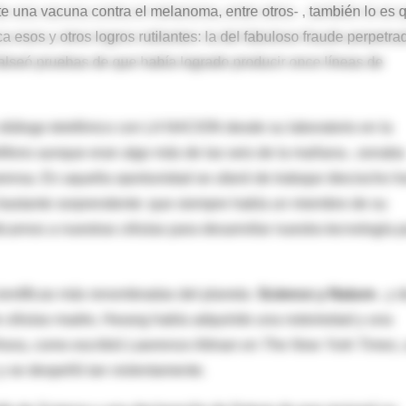
te una vacuna contra el melanoma, entre otros- , también lo es 
 esos y otros logros rutilantes: la del fabuloso fraude perpetra
falseó pruebas de que había logrado producir once líneas de
iálogo telefónico con LA NACION desde su laboratorio en la
léfono aunque eran algo más de las seis de la mañana-, sonaba
prensa. En aquella oportunidad se ufanó de trabajar dieciocho h
o bastante sorprendente: que siempre había un miembro de su
carnos a nuestras células para desarrollar nuestra tecnología 
ientíficas más renombradas del planeta -
Science y Nature
-, y 
 de células madre, Hwang había adquirido una notoriedad y una
Ahora, como escribió
Lawrence Altman en The New York Times
,
 y se despeñó tan violentamente.