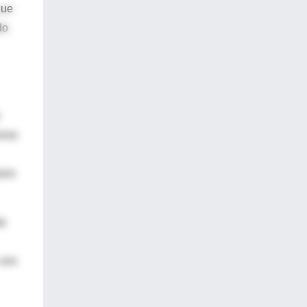
que
do
oras
para
de
 uno