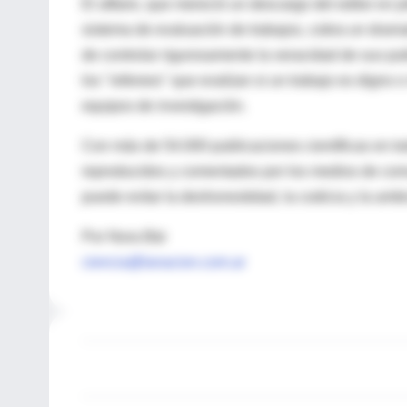
El affaire, que mereció un descargo del editor en 
sistema de evaluación de trabajos, cobra un dramat
de controlar rigurosamente la veracidad de sus pub
los "referees" que evalúan si un trabajo es digno o
equipos de investigación.
Con más de 54.000 publicaciones científicas en tod
reproducidos y comentados por los medios de comu
puede evitar la deshonestidad, la codicia y la ambic
Por Nora Bär
ciencia@lanacion.com.ar