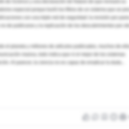
jefe de Science y una declaración de Nature de que revisará su
ismo especial porque burló los filtros de un sistema que se pre
licaciones con una triple red de seguridad: la revisión por pare
 no de publicarse y la replicación de los descubrimientos por ot
o el planeta y millones de artículos publicados, muchos de ell
nicación masiva, todo indica que ni el mejor de los sistemas
ión. Al parecer, la ciencia no es capaz de erradicar la duda...