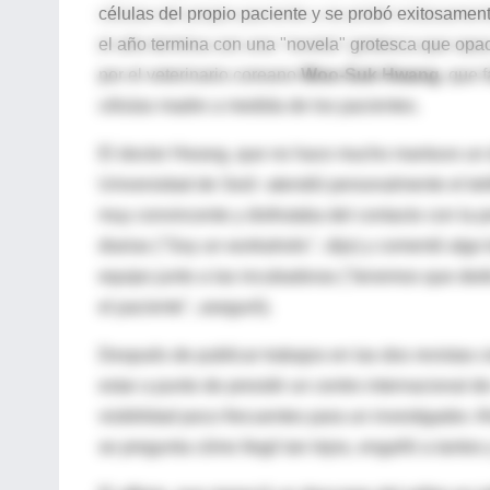
células del propio paciente y se probó exitosamen
el año termina con una "novela" grotesca que opaca
por el veterinario coreano
Woo-Suk Hwang
, que 
células madre a medida de los pacientes.
El doctor Hwang, que no hace mucho mantuvo un d
Universidad de Seúl -atendió personalmente el te
muy convincente y disfrutaba del contacto con la 
diarias ("Soy un workaholic", dijo) y comentó alg
equipo junto a las incubadoras ("tenemos que dedi
el paciente", aseguró).
Después de publicar trabajos en las dos revistas c
estar a punto de presidir un centro internacional
visibilidad poco frecuentes para un investigador. 
se pregunta cómo llegó tan lejos, engañó a tantos