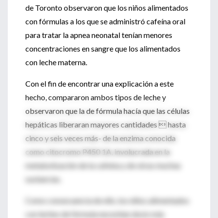
de Toronto observaron que los niños alimentados
con fórmulas a los que se administró cafeína oral
para tratar la apnea neonatal tenían menores
concentraciones en sangre que los alimentados
con leche materna.
Con el fin de encontrar una explicación a este
hecho, compararon ambos tipos de leche y
observaron que la de fórmula hacía que las células
hepáticas liberaran mayores cantidades  hasta
cinco y seis veces más- de la enzima conocida
como citocromo P450 1A, involucrada en la
metabolización de la cafeína y de otras muchas
sustancias.
Como consecuencia de ello, los niños alimentados
con leches de fórmula necesitan dosis más