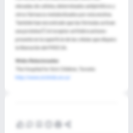
elevadas de cafeína, determinados antipiréticos y
otros fármacos metabolizados por esta enzima.
También han encontrado que las fórmulas activan
una proteína  el receptor aril hidrocarbono-
presente en la superficie de las células que dispara
la liberación del P450 1A.
Webs Relacionadas
The Hospital for Sick Children, Toronto
http://www.sickkids.on.ca/