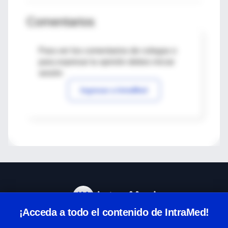
Comentarios
Para ver los comentarios de colegas o
para expresar tu opinión debes iniciar
sesión
Ingresar a IntraMed
¡Acceda a todo el contenido de IntraMed!
Centro de Ayuda