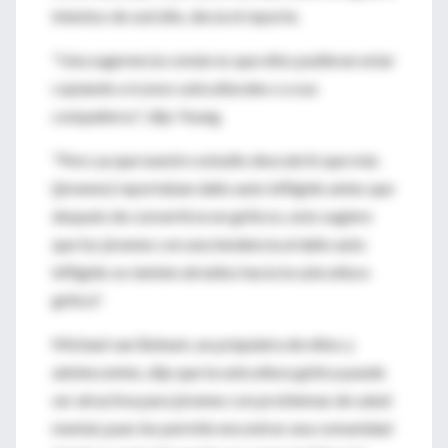
intentos de suicidio, decía el reporte.
"Una sugerencia común es que ellos pudieran estar
copiando a íconos subculturales o a sus
compañeros", dijo Young.
"Pero ya que nuestro estudio descubrió que más
(jóvenes) reportaban daño auto infligido antes que
después de convertirse en góticos, esto sugiere
que los jóvenes con una tendencia al daño auto
infligido se sienten atraídos hacia la subcultura
gótica".
Michael van Beinum, un psiquiatra de niños y
adolescentes, dijo que la subcultura gótica puede
ser atractiva para jóvenes con problemas de salud
mental, pues les permite encontrar una comunidad