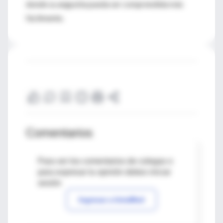
donde su angustia pueda ser comprendida más
fácilmente.
Comentarios
Para ver los comentarios de colegas o
para expresar tu opinión debes iniciar
sesión
Ingresar a IntraMed