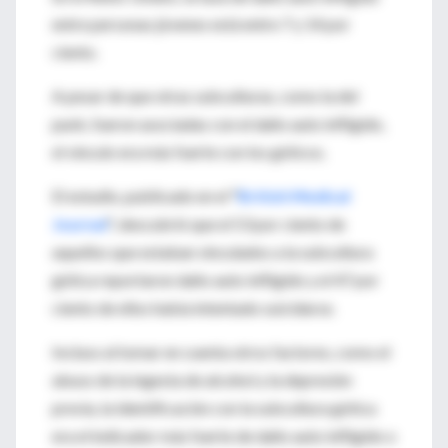
entre personas jóvenes está entre 7 y 14 por
ciento.
A pesar de que otras subculturas, como la del
punk, fueron asociadas con el daño auto infligido,
el vínculo era más fuerte con los góticos.
El estudio, publicado en el
"
British Medical
Journal
",
descubrió que el 53 por ciento de
aquellos que estaban vinculados a la subcultura
gótica reportaron daño auto infligido y el 47 por
ciento de ellos había intentado suicidarse.
Incluso al tomar en cuenta otros factores, como el
abuso de la ingesta de alcohol y la depresión
previa, la identificación con la subcultura gótica
era el indicador más fuerte de daño auto infligido o