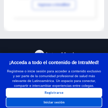
Ingresar a IntraMed
¡Acceda a todo el contenido de IntraMed!
Centro de Ayuda
Regístrese o inicie sesión para acceder a contenido exclusivo
y ser parte de la comunidad profesional de salud más
relevante de Latinoamérica. Un espacio para conectar,
Términos y condiciones
compartir e intercambiar experiencias entre colegas.
| Políticas de privacidad
Registrarse
| Todos los derechos reservados | Copyright 1997-2026
Iniciar sesión