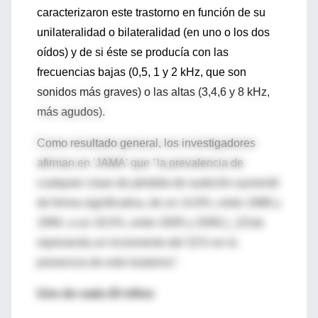
caracterizaron este trastorno en función de su
unilateralidad o bilateralidad (en uno o los dos
oídos) y de si éste se producía con las
frecuencias bajas (0,5, 1 y 2 kHz, que son
sonidos más graves) o las altas (3,4,6 y 8 kHz,
más agudos).
Como resultado general, los investigadores
afirman en 'JAMA' que "la prevalencia de
cualquier clase de pérdida de audición aumentó
de forma significativa, de un 14,9%, entre 1988 y
1994, a un 19,5%, entre 2005 y 2006 [...] Esto
representa un incremento del 31% en la
presencia de este trastorno".
Uno de cada 20 niños