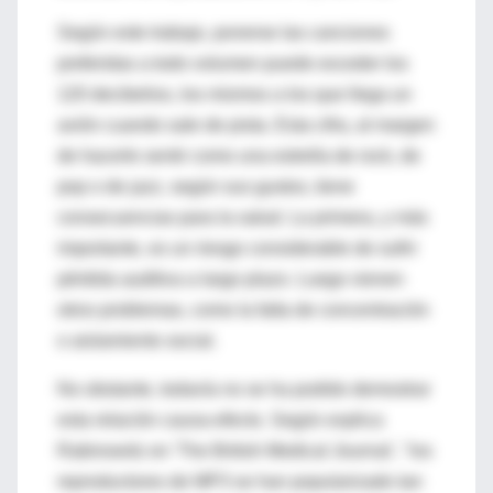
Según este trabajo, ponerse las canciones
preferidas a todo volumen puede exceder los
120 decibelios, los mismos a los que llega un
avión cuando sale de pista. Esta cifra, al margen
de hacerle sentir como una estrella de rock, de
pop o de jazz, según sus gustos, tiene
consecuencias para la salud. La primera, y más
importante, es un riesgo considerable de sufrir
pérdida auditiva a largo plazo. Luego vienen
otros problemas, como la falta de concentración
o aislamiento social.
No obstante, todavía no se ha podido demostrar
esta relación causa-efecto. Según explica
Rabinowitz en 'The British Medical Journal', "los
reproductores de MP3 se han popularizado tan