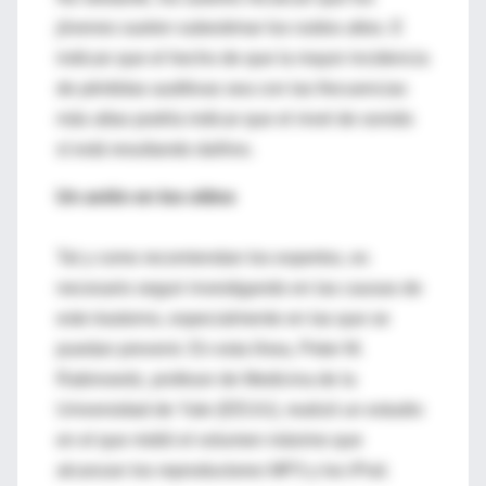
jóvenes suelen subestimar los ruidos altos. E
indican que el hecho de que la mayor incidencia
de pérdidas auditivas sea con las frecuencias
más altas podría indicar que el nivel de sonido
sí está resultando dañino.
Un avión en los oídos
Tal y como recomiendan los expertos, es
necesario seguir investigando en las causas de
este trastorno, especialmente en las que se
puedan prevenir. En esta línea, Peter M.
Rabinowitz, profesor de Medicina de la
Universidad de Yale (EEUU), realizó un estudio
en el que midió el volumen máximo que
alcanzan los reproductores MP3 y los iPod.