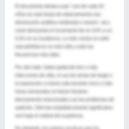
El documento destaca que "uno de cada 20
niños en esta franja de edad presenta una
disminución auditiva moderada o severa", tal y
como demuestra el incremento de un 3,5% a un
5,3% en su incidencia. Lo más común es sufrir
esta pérdida en un solo oído y ante las
frecuencias más altas.
Por otro lado, haber padecido tres o más
infecciones de oído, el uso de armas de fuego o
la exposición a música alta durante cinco o más
horas semanales no fueron factores
directamente relacionados con los problemas de
audición. Sólo fue estadísticamente significativo
vivir bajo el umbral de la pobreza.
No obstante, los autores recalcan que los