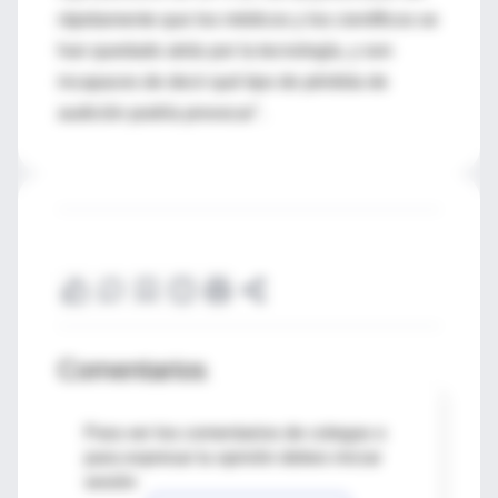
rápidamente que los médicos y los científicos se
han quedado atrás por la tecnología, y son
incapaces de decir qué tipo de pérdida de
audición podría provocar".
Comentarios
Para ver los comentarios de colegas o
para expresar tu opinión debes iniciar
sesión