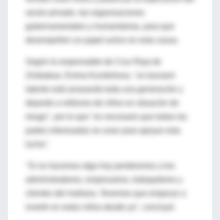
sector privado, las organizaciones
gubernamentales y humanitarias, para que
desempeñen un papel activo en esta causa.
Según la responsable de Cruz Roja de
Zimbabue, Emma Kundishora, "un tsunami
latente está arrasando toda una generación y
dejando a millones de niños en situación de
riesgo", por lo que "es necesario que todas las
partes interesadas se unan para apoyar esta
lucha".
"Si no hacemos algo hoy perderemos a los
administradores, empresarios, trabajadores y
clientes del mañana. Tenemos que empezar a
invertir en estos niños desde ya", concluyó.