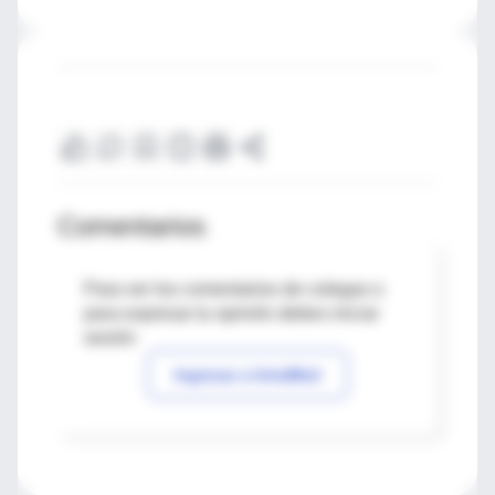
Comentarios
Para ver los comentarios de colegas o
para expresar tu opinión debes iniciar
sesión
Ingresar a IntraMed