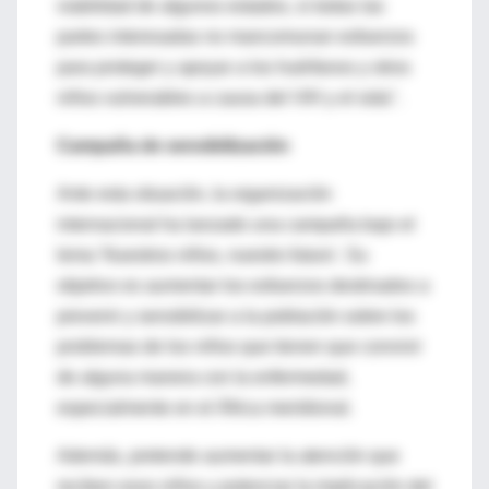
viabilidad de algunos estados, si todas las
partes interesadas no mancomunan esfuerzos
para proteger y apoyar a los huérfanos y otros
niños vulnerables a causa del VIH y el sida".
Campaña de sensibilización
Ante esta situación, la organización
internacional ha lanzado una campaña bajo el
lema 'Nuestros niños, nuestro futuro'. Su
objetivo es aumentar los esfuerzos destinados a
prevenir y sensibilizar a la población sobre los
problemas de los niños que tienen que convivir
de alguna manera con la enfermedad,
especialmente en el África meridional.
Además, pretende aumentar la atención que
reciben esos niños y potenciar la implicación del