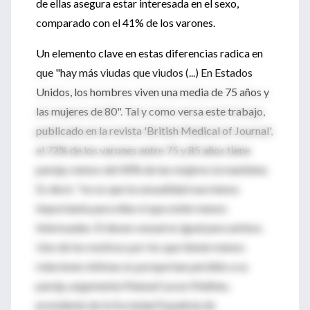
de ellas asegura estar interesada en el sexo,
comparado con el 41% de los varones.
Un elemento clave en estas diferencias radica en
que "hay más viudas que viudos (...) En Estados
Unidos, los hombres viven una media de 75 años y
las mujeres de 80". Tal y como versa este trabajo,
publicado en la revista 'British Medical of Journal',
el 72% de los varones entre 75 y 85 años tiene
pareja; menos del 40% de las mujeres la mantiene.
Es decir, "no es que la sexualidad sea menos
importante para ellas ni que estén menos
interesadas. El deseo sexual es igual para ambos.
Uno de los motivos por los que tienen menos
relaciones íntimas es porque han perdido a su
pareja, argumenta Manuel Lucas Matheu,
presidente de la Sociedad Española de