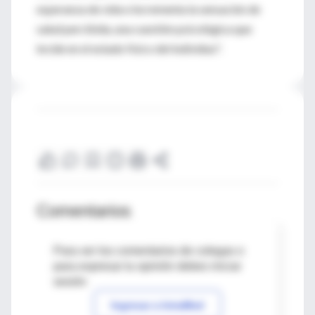
esperanza de vida e incrementa la sensación de
salud percibida, una cuestión psicológica que
incide en el estado físico del individuo".
Comentarios
Para ver los comentarios de colegas o
para expresar tu opinión debes iniciar
sesión
Ingresar a IntraMed