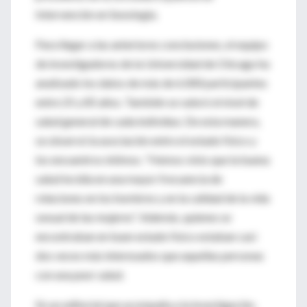
Intervención en Sexología.
Para llegar a las anteriores conclusiones, el equipo
de investigadores de la Universidad de Chicago ha
analizado los datos de más de 6.000 participantes
entre 25 y 85 años. También se valoró el nivel de
salud general de cada individuo. De esta manera,
se observó la asociación entre el estado físico y
los encuentros íntimos. "Hemos visto que la buena
salud incidía en una mayor frecuencia de
relaciones en los hombres y en la calidad de la vida
sexual de las mujeres". Además, quienes se
encontraban en buen estado físico estaban casi
dos veces más interesados que aquellas personas
con una peor salud.
En un editorial que acompaña a la investigación,