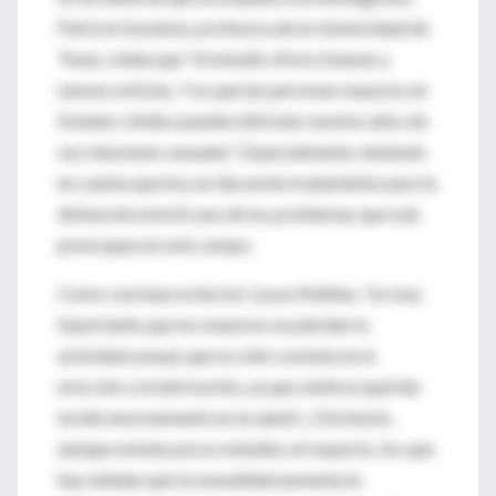
Patricia Goodson, profesora de la Universidad de
Texas, relata que "el estudio ofrece buenas y
nuevas noticias. Y es que las personas mayores en
Estados Unidos pueden disfrutar muchos años de
sus relaciones sexuales". Especialmente, teniendo
en cuenta que hoy en día existe tratamiento para la
disfunción eréctil, uno de los problemas que más
preocupan en este campo.
Como concluye el doctor Lucas Matheu, "es muy
importante que los mayores no pierdan la
actividad sexual, que no sólo consiste en la
erección y la lubricación, ya que sentirse querido
incide enormemente en la salud (...) De hecho,
aunque existen pocos estudios al respecto, los que
hay señalan que la sexualidad aumenta la