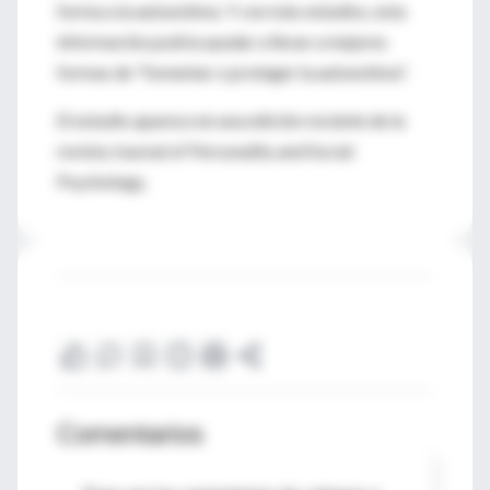
forma a la autoestima. Y con más estudios, esta
información podría ayudar a llevar a mejores
formas de "fomentar o proteger la autoestima".
El estudio aparece en una edición reciente de la
revista Journal of Personality and Social
Psychology.
Comentarios