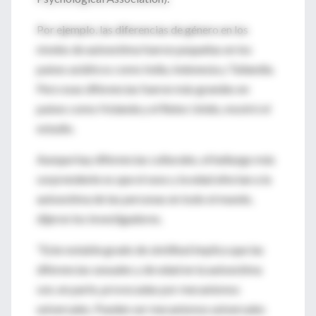
Por ejemplo, las diferencias de género en los
niveles de autoestima fueron pequeñas en los
países asiáticos como India, Indonesia y Tailandia.
Pero esas diferencias fueron más grandes en
países como Holanda y el Reino Unido, mostró el
estudio.
Aunque hay diferencias culturales, el hallazgo más
sorprendente es que el sexo y la edad afectan a la
autoestima de las personas en todo el mundo,
dijeron los investigadores.
"Este notable grado de similitud implica que las
diferencias sexuales y de edad en la autoestima
son, en parte, provocadas por mecanismos
universales. Pueden ser mecanismos universales