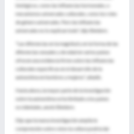
biológicos, como las influencias hormonales, o
mecanismos universales culturales, como los roles
de género universales. Pero las influencias
universales no lo explican todo", dijo Bleidorn.
"Las diferencias en la magnitud y en la forma de las
diferencias sexuales y de edad en varios países
ofrecen una evidencia firme sobre las influencias
culturales específicas en el desarrollo de la
autoestima en hombres y mujeres", añadió.
Hasta ahora, la mayor parte de la investigación
sobre la autoestima se ha limitado a los países
occidentales, anotó Bleidorn.
Dijo que la nueva investigación amplía la
comprensión sobre cómo la cultura podría dar