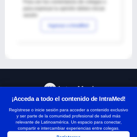
Para ver los comentarios de colegas o
para expresar tu opinión debes iniciar
sesión
Ingresar a IntraMed
¡Acceda a todo el contenido de IntraMed!
Centro de Ayuda
Regístrese o inicie sesión para acceder a contenido exclusivo
y ser parte de la comunidad profesional de salud más
relevante de Latinoamérica. Un espacio para conectar,
Términos y condiciones
compartir e intercambiar experiencias entre colegas.
| Políticas de privacidad
Registrarse