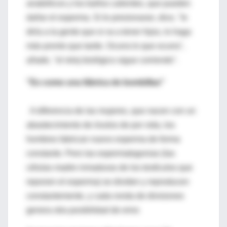
anabólicos y los baños calientes, que pueden
dañar el esperma. Si le presionaran, dice, "le
diría a la gente que si va a tener hijos, lo haga
más pronto que tarde. Ocurra lo que ocurra",
añade, "el reloj biológico sigue corriendo".
"Es como una fábrica de bombillas"
A diferencia de las mujeres, que nacen con un
abastecimiento de óvulos de por vida, los
hombres fabrican nuevo esperma de forma
constante. Pero las espermatogonias (las
células madre inmaduras de los testículos que
reponen el esperma) se dividen y reproducen
constantemente, y cada ronda de divisiones
genera otra posibilidad de error.