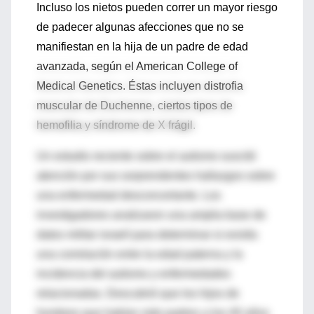
Incluso los nietos pueden correr un mayor riesgo
de padecer algunas afecciones que no se
manifiestan en la hija de un padre de edad
avanzada, según el American College of
Medical Genetics. Éstas incluyen distrofia
muscular de Duchenne, ciertos tipos de
hemofilia y síndrome de X frágil.
Un estudio reciente sobre el autismo suscitó
atención por sus sorprendentes hallazgos sobre
una enfermedad desconcertante. Los
investigadores analizaron una amplia base de
datos militar israelí para determinar si existía
una correlación entre la edad paterna y la
incidencia del autismo y enfermedades
relacionadas. Descubrió que los hijos de
hombres que habían sido padres a los 40 años