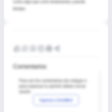
como algo que corre lentamente y pierde
tiempo.
Comentarios
Para ver los comentarios de colegas o
para expresar tu opinión debes iniciar
sesión
Ingresar a IntraMed