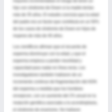
mayores incrementaban el riesgo de tener un
hijo con síndrome de Down si la madre tenías
más de 35 años. El estudio concluía que la edad
del padre era un factor que contribuía en un 50%
de los casos de síndrome de Down en hijos de
mujeres de más de 40 años.
Los científicos afirman que el recuento de
esperma disminuye con la edad, y que el
esperma empieza a perder movilidad y
capacidad para nadar en línea recta. Los
investigadores también hablaron de un
incremento continuo de fragmentación del ADN
del esperma a medida que los hombres
envejecen, con un aumento del 2% anual en la
mutación genética asociada a la acondroplasia,
el síndrome de enanismo. No hallaron