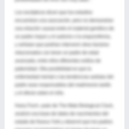
Los escépticos dicen que los estudios
encuentran una asociación, pero no demuestran
una relación causal entre el material genético de
un padre mayor y el autismo o la esquizofrenia,
y señalan que podrían intervenir otros factores
relacionados con tener un padre de edad
avanzada, entre ellos diferentes estilos de
paternidad. Otra posibilidad es que la
enfermedad mental o las tendencias autistas del
padre sean responsables del matrimonio tardío
y el efecto sobre el niño.
Harry Fisch, autor de The Male Biological Clock,
analizó una base de datos de nacimientos del
estado de Nueva York y observó que los padres