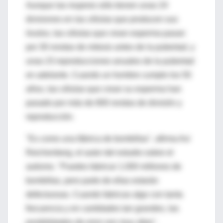
Aunque las mujeres sólo tienen unas 24
divisiones en las células que producen sus
óvulos, las células que crean esperma pasan
por 30 rondas de mitosis antes de la pubertad, y
unas 23 reproducciones anuales de la pubertad
en adelante. Cuando un hombre cumple los 50
años, las células que crean su esperma han
pasado por más de 800 rondas de división y
reproducción.
"Es como una fábrica de bombillas", afirma Avi
Reichenberg, el autor del estudio sobre el
autismo. "Puedes fabricar 1.000 millones de
bombillas, pero parte de ellas estarán
defectuosas. Cuando fabricas algo con tanta
frecuencia y en cantidades tan grandes, las
posibilidades de error son muy altas".