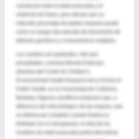
correlación entre la edad avanzada y el
síndrome de Down, pero afirman que un
reducido porcentaje de padres mayores puede
correr un riesgo más elevado de transmisión de
defectos genéticos y cromosómicos múltiples.
Los cambios son graduales, más que
precipitados, comenta Brenda Eskenazi,
directora del Center for Children's
Environmental Health Research de la School of
Public Health, en la Universidad de California,
Berkeley. Algunos científicos proponen que, a
diferencia del reloj biológico de las mujeres, que
se detiene por completo cuando finaliza la
fertilidad con la menopausia, el reloj de los
hombres de edad avanzada podría describirse