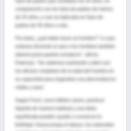
hijos de padres que rondaban los 50 años, en
comparación con los hijos de padres de menos
de 25 años, y casi se triplicaba en hijos de
padres de 50 años o más.
Por tanto, ¿qué debe hacer un hombre? "Lo que
estamos diciendo es que a los hombres también
debería preocuparles envejecer", afirma
Eskenazi. "No sabemos realmente cuáles son
los efectos completos de la edad del hombre en
su capacidad para engendrar una descendencia
viable y sana".
Según Fisch, unos hábitos sanos, practicar
deporte de manera habitual y una dieta
equilibrada pueden ayudar a conservar la
fertilidad. Desaconseja el tabaco, los esteroides