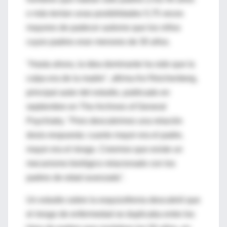
o más tenían unas posibilidades 5,75 veces
mayores de padecer autismo que los niños
cuyos padres eran menores de 30 años.
"Hasta ahora, la idea dominante ha sido que la
culpa era de la madre", afirma Avi Reichenberg,
principal autor del estudio, publicado en
septiembre en The Archives of General
Psychiatry. "Pero descubrimos una relación
dosis-respuesta: cuanto mayor era el padre,
mayor era el riesgo. Creemos que existe un
mecanismo biológico relacionado con los
padres de edad avanzada".
Un estudio sobre la esquizofrenia descubrió que
el riesgo de enfermedad se duplicaba entre los