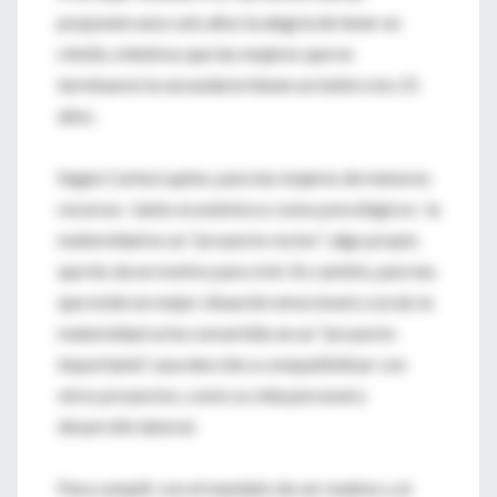
posponen unos seis años la alegría de tener un
retoño, mientras que las mujeres que no
terminaron la secundaria tienen un bebé a los 21
años.
Según Carina Lupino, para las mujeres de menores
recursos -tanto económicos como psicológicos- la
maternidad es un "proyecto rector", algo propio
que les da un motivo para vivir. En cambio, para las
que están en mejor situación emocional y social, la
maternidad se ha convertido en un "proyecto
importante", una elección a compatibilizar con
otros proyectos, como su vida personal y
desarrollo laboral.
Para cumplir con el mandato de ser madres y al