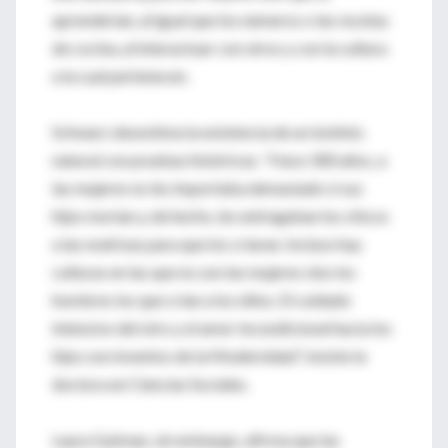
aprenderían, al igual que los números o las recetas
de cocina, al interactuar con otros y con la cultura
a la cual pertenecen.
Schwarz desestima la existencia de un instinto
natural con pruebas históricas. "Hace 300 años, a
las mujeres no les importaba demasiado si sus
hijos morían y, de hecho, les entregaban los chicos
a las nodrizas para que los criaran. Incluso hay
culturas en las que no son las mujeres sino los
hombres los que crían a los niños. El cuidado
intensivo del otro y el amor incondicional hacia los
hijos son inventos de la Modernidad", insiste la
doctora en Ciencias Sociales.
Laura Gutman, sin embargo, afirma que las