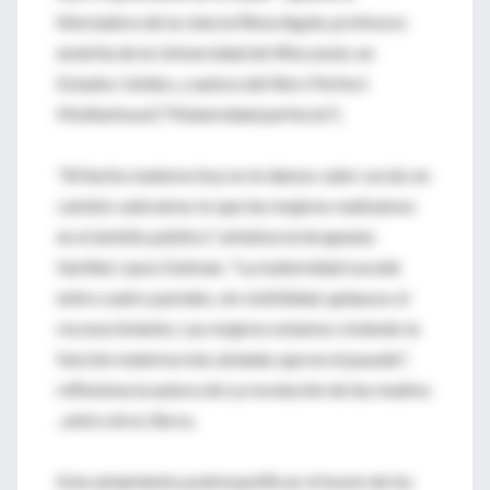
hitoriadora de la ciencia Rima Apple, profesora
emérita de la Universidad de Wisconsin, en
Estados Unidos, y autora del libro Perfect
Motherhood ("Maternidad perfecta").
"Al hecho materno hoy no le damos valor social, en
cambio valoramos lo que las mujeres realizamos
en el ámbito público", enfatiza la terapeuta
familiar Laura Gutman. "La maternidad sucede
entre cuatro paredes, sin visibilidad, aplausos ni
reconocimiento. Las mujeres estamos viviendo la
función materna más aisladas que en el pasado",
reflexiona la autora de La revolución de las madres
, entre otros libros.
Este aislamiento podría justificar el boom de los