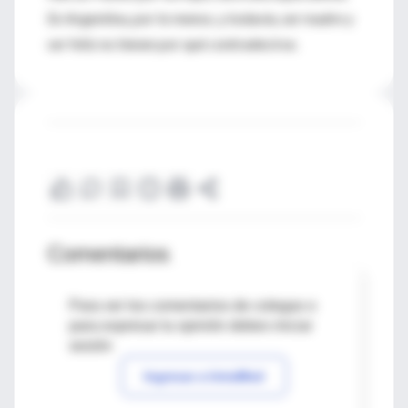
En Argentina, por lo menos, y todavía, ser madre y
ser feliz no tienen por qué contradecirse.
Comentarios
Para ver los comentarios de colegas o
para expresar tu opinión debes iniciar
sesión
Ingresar a IntraMed