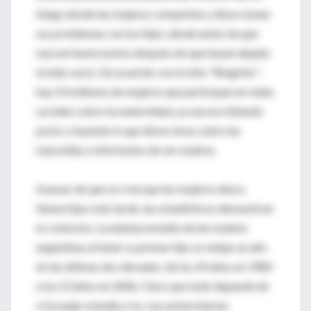
blogs donde las mujeres comparten y diseccionan
sus problemas con los hijos, desde antes de que
nazcan hasta mucho después de que hayan dejado
el nido vacío. De acuerdo con el sitio "BlogHer",
hay 23 millones de mujeres que participan en redes
sociales sobre la maternidad, ya sea escribiendo
posts o leyendo lo que dicen otras sobre las
maravillas e infortunios de ser madres.
A pesar de que se cree que las mujeres ahora
tienen hijos más tarde, las estadísticas demuestran
lo contrario. La edad promedio de las madres
argentinas al tener su primer hijo se redujo un año
en las últimas dos décadas: de los 24 años en 1984
a los 23 años en 2006. Claro que todo depende de
si la mujer estudia o no. Las universitarias