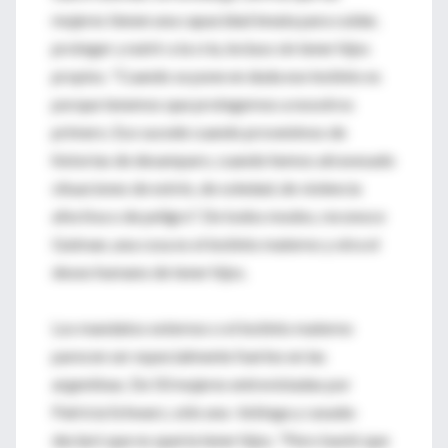
mujeres tienen una capacidad innata para cuidar,
proteger y nutrir a la cría, incluso sin tener hijos
propios. "Cuando se pone en duda ese instinto es
porque tenemos que protegernos a nosotros
primero. Eso sucede cuando provenimos de
historias de desamparo, cuando hemos atravesado
situaciones de estrés, de soledad, de violencia
afectiva o de peligro". De todos modos, reconoce
Gutman, una cosa es el instinto materno y otra el
deseo humano de tener hijos.
Los mandatos externos o el instinto materno
parecen ser especialmente fuertes en las
argentinas. De 50 mujeres entrevistadas por
Patricia Schwarz, sólo una -bióloga y casada-
declaró que no quería tener hijos. "Pero bastó que