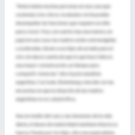
"Antes había muchas personas en una casa que
sostenían a los chicos, la abuela o la tía podían
desempeñar las funciones que requiere un niño
para crecer. Hoy, con suerte, hay una mamá y un
papá en una casa; las madres están sobreexigidas
y aceleradas, llevan a sus hijos de un lado para el
otro sin darse cuenta de que lo que hace falta es
una mayor comunicación, un tiempo para
compartir vivencias", dice la psicoanalista
argentina. Con todo, Rotenberg coincide con las
encuestas en que la situación de las madres
argentinas no es catastrófica.
Aun en medio del caos y las tensiones de la vida
diaria, el deseo de maternidad mantiene intacta su
fuerza. Pasión por los hijos, dice una especialista.