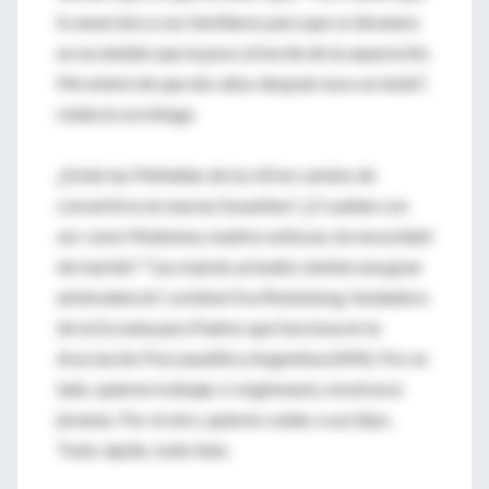
lo anunciara a sus familiares para que se desatara
un escándalo que la puso al borde de la separación.
Me enteré de que dos años después tuvo un bebé",
relata la socióloga.
¿Están las Mafaldas de los 60 en camino de
convertirse en nuevas Susanitas? ¿O sueñan con
ser como Madonna, madres exitosas sin necesidad
de marido? "Las mamás actuales sienten una gran
ambivalencia", sostiene Eva Rotenberg, fundadora
de la Escuela para Padres que funciona en la
Asociación Psicoanalítica Argentina (APA). Por un
lado, quieren trabajar, ir al gimnasio, mostrarse
jóvenes. Por el otro, quieren cuidar a sus hijos.
Todo rápido, todo bien.