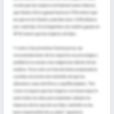
revela que las mujeres norteamericanas blancas
que tienen chicos ganan hasta un 15% menos que
las que no los tienen y pierden unos 1100 dólares
por cada hijo. En la Argentina, las madres ganan un
40 % menos que las mujeres sin hijos.
Y como si las presiones fueran pocas, las
recomendaciones de los expertos en psicología y
pediatría se suman a las exigencias diarias de las
madres. Ya no sólo se trata de tener preparada la
comida a la noche sino también de que los
alimentos sean nutritivos y equilibradados. "Así
como se espera que las mujeres con lavarropas lo
usen todos los días para mantener siempre la
blancura de la ropa de sus hijos, también se las
hace responsable de su salud ", apunta la