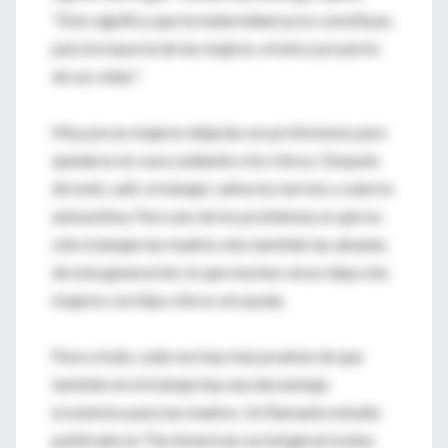
"Esto significa que la maternidad ya no constituye,
para la mayoría de las mujeres, el único proyecto
de sus vidas".
Muy pocas mujeres dejarían sus profesiones para
quedarse en casa cuidando a los chicos. Después
de todo, salir a trabajar calma los nervios y sube la
autoestima. Pero uno de los problemas es que no
sólo trabajan las madres sino también las abuelas
de esta generación, lo que muchas veces deja a las
mujeres con hijos chicos sin ayuda.
Pese a todo, cada vez hay más pruebas de que
también en el trabajo hay una desventaja
económica para las madres. Un flamante estudio
publicado en The American sociological review