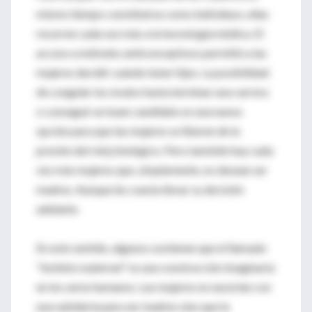
mismo tiempo constituirse como individuos, ellas
recurren cada vez más a la tecnología médica. El
acceso a métodos anticonceptivos permitió a las
mujeres decidir cuándo tener hijos. La posibilidad
de congelar los óvulos hasta terminar una carrera
o conseguir un buen candidato es una nueva
opción para que las mujeres se liberen de la
presión del reloj biológico. Pero también hay cada
vez más mujeres que, simplemente, no desean ser
madres. Aunque les cuesta llevar su decisión
adelante.
En este sentido, algunos sostienen que el llamado
"instinto maternal" es una construcción imaginaria
en los seres humanos. Las mujeres no nacerían con
una sabiduría para ser madres sino que la