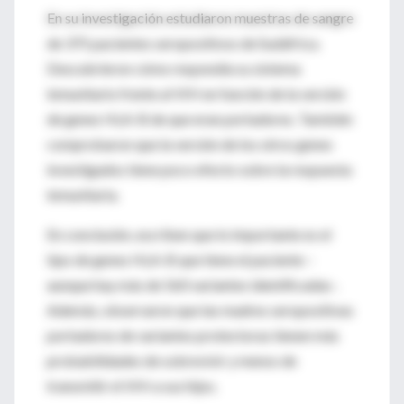
En su investigación estudiaron muestras de sangre
de 375 pacientes seropositivos de Sudáfrica.
Descubrieron cómo respondía su sistema
inmunitario frente al VIH en función de la versión
de genes HLA-B de que eran portadores. También
comprobaron que la versión de los otros genes
investigados tiene poco efecto sobre la respuesta
inmunitaria.
En conclusión, escriben que lo importante es el
tipo de genes HLA-B que tiene el paciente –
aunque hay más de 560 variantes identificadas-.
Además, observaron que las madres seropositivas
portadores de variantes protectoras tienen más
probabilidades de sobrevivir y menos de
transmitir el VIH a sus hijos.