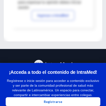
para expresar tu opinión debes iniciar
sesión
Ingresar a IntraMed
¡Acceda a todo el contenido de IntraMed!
Centro de Ayuda
Regístrese o inicie sesión para acceder a contenido exclusivo
y ser parte de la comunidad profesional de salud más
relevante de Latinoamérica. Un espacio para conectar,
Términos y condiciones
compartir e intercambiar experiencias entre colegas.
| Políticas de privacidad
Registrarse
| Todos los derechos reservados | Copyright 1997-2026