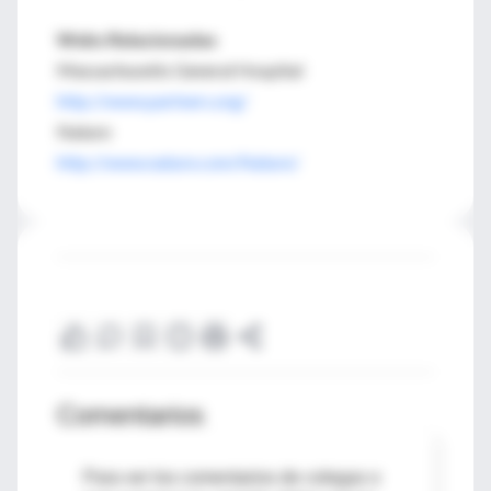
Webs Relacionadas
Massachusetts General Hospital
http://www.partners.org/
Nature
http://www.nature.com/Nature/
Comentarios
Para ver los comentarios de colegas o