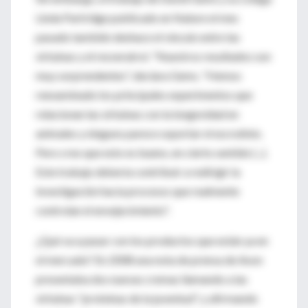
Linda Partridge publicado en Nature el mes
pasado también deshace el vínculo entre las
sirtuinas y el resveratrol. "Nuestros resultados son
muy sorprendentes", declara Gems. "Hemos
reexaminado los principales experimentos que
relacionan las sirtuinas con la longevidad en
animales y ninguno parece soportar el escrutinio.
Pero creo que esto es bueno, en cierto sentido (...).
Este trabajo debería contribuir a redirigir la
investigación hacia procesos que realmente
controlan el envejecimiento".
¿Qué va a pasar con los productos que están ya en
el mercado? En 2008 una nota de prensa de Avon
presentaba dos nuevas cremas llamando a las
sirtuinas "proteínas de la juventud", y afirmando