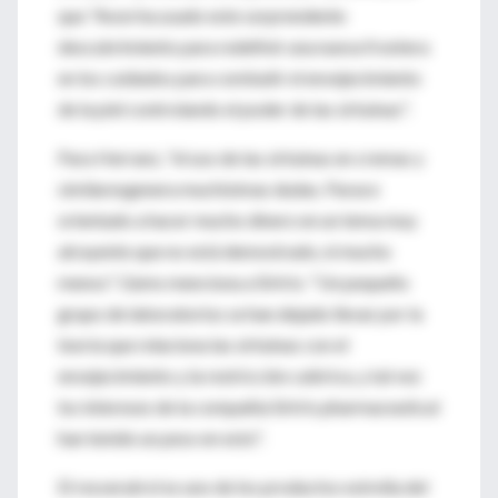
que "Avon ha usado este sorprendente
descubrimiento para redefinir una nueva frontera
en los cuidados para combatir el envejecimiento
de la piel controlando el poder de las sirtuinas".
Para Herranz, "el uso de las sirtuinas en cremas y
similaresgenera muchísimas dudas. Parace
orientado a hacer mucho dinero en un tema muy
atrayente que no está demostrado, ni mucho
menos". Gems menciona a Sirtris: "Un pequeño
grupo de laboratorios se han dejado llevar por la
teoría que relaciona las sirtuinas con el
envejecimiento y la restricción calórica, y tal vez
los intereses de la compañía Sirtris pharmaceutical
han tenido un peso en esto".
El resveratrol es uno de los productos estrella del