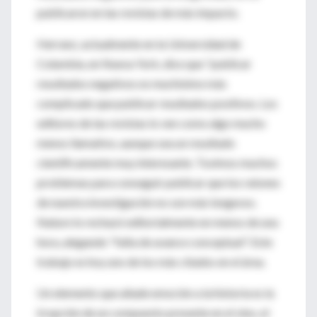
publicaron en las revistas de más impacto.
Herranz, actualmente en la Universidad de
Columbia, en Nueva York, dice que "publicar
resultados negativos es muchísimo más
complicado que publicar resultados positivos. Los
editores de las revistas lo ven como algo mucho
menos llamativo, aunque sea un resultado
científicamente muy interesante. Tuvimos muchos
problemas para conseguir publicar que los ratones
de nuestra investigación no son más longevos.
Nature lo rechazó editorialmente en menos de una
hora, alegando "falta de avance conceptual". Este
trabajo es hoy uno de los más citados en el área.
Un elemento que añade emoción a la historia es la
irrupción de un compuesto presente en el vino, el