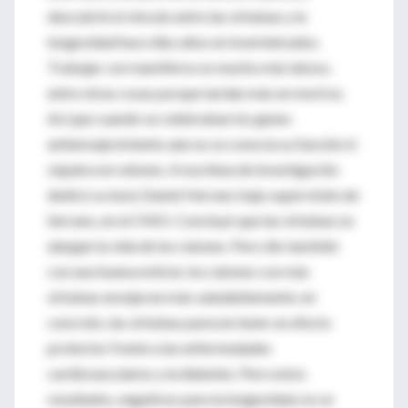
descubrió el vínculo entre las sirtuinas y la
longevidad hace diez años en invertebrados.
Trabajar con mamíferos es mucho más latoso,
entre otras cosas porque tardan más en morirse.
Así que cuando se celebraban los genes
antienvejecimiento aún no se conocía su función ni
siquiera en ratones. A esa línea de investigación
dedicó su tesis Daniel Herranz bajo supervisión de
Serrano, en el CNIO. Concluyó que las sirtuinas no
alargan la vida de los ratones. Pero dio también
con una buena noticia: los ratones con más
sirtuinas envejecen más saludablemente; en
concreto, las sirtuinas parecen tener un efecto
protector frente a las enfermedades
cardiovasculares y la diabetes. Pero estos
resultados, negativos para la longevidad, no se