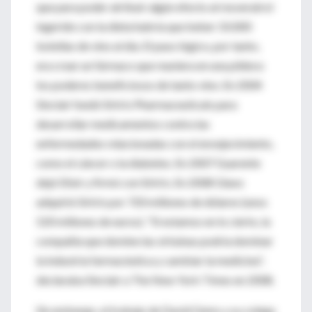
que para poder atribuir algún efecto al resveratrol
ingerido con la dieta habría que beber 10.000
botellas de vino al día. El paso lógico, por tanto,
era crear un fármaco que reuniera en una píldora
los poderes beneficiosos de tanto vino. En 2004
Sinclair fundó Sirtris Pharmaceuticals para
desarrollar medicamentos contra las
enfermedades relacionadas con el envejecimiento,
como el cáncer o la diabetes. En 2007 Guarente
dejó Elixir y firmó con Sirtris. En 2008 Glaxo
adquirió Sirtris por 720 millones de dólares (unos
520 millones de euros). "Si estamos en lo cierto, la
compañía que domine las sirtuinas podría dominar
la industria farmacéutica y cambiar la medicina",
declaraba Sinclair a The New York Times en 2008.
Sin embargo, el trabajo de David Gems y su colega