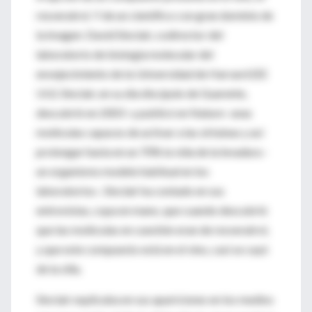
resveratrol. Y de un científico con gran dominio de
la imagen: David Sinclair, codirector del
laboratorio de biología molecular del
envejecimiento de la Universidad de Harvard (EE
UU). Sinclair, en su día discípulo de Guarente,
descubrió en 2003 -y publicó en Nature- unas
moléculas capaces de activar a las sirtuinas y así
prolongar hasta en un 70% la vida de la levadura -
un organismo modelo habitual en los
laboratorios-. Sinclair ha contado en sus
entrevistas, copa en mano, que cuando descubrió
que las moléculas en cuestión eran de resveratrol,
y que este compuesto está en el vino, casi se cayó
de la silla.
Sinclair explicaba en sus apariciones en los medios