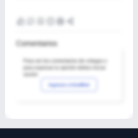
Comentarios
Para ver los comentarios de colegas o
para expresar tu opinión debes iniciar
sesión
Ingresar a IntraMed