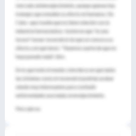
mercado antienvejecimiento, aunque apenas hay
trabajos que estudien su efecto en humanos. De
Cabo -que resalta que no tiene relación con la
industria farmacéutica- insiste en que "es una
locura" tomar resveratrol sin que se conozca su
efecto y en qué dosis. "Tenemos suerte de que no
haya pasado nada". dice.
En lo que todo el mundo coincide es en que tanto
las sirtuinas como el resveratrol podrían acabar
siendo muy interesantes para combatir
enfermedades asociadas al envejecimiento.
Pero aún no.