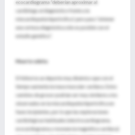
ecocardiograma “deberían aproximar al
cardiólogo al diagnóstico frente a la
miocardiopatía hipertrófica”, pero para “obtener
una certeza diagnóstica sólo es posible con el
estudio genético”.
Muerte súbita
El fútbol es un deporte muy dinámico que con el
tiempo aumenta la masa muscular cardíaca. Estos
cambios de grosor podrían ser muy similares a los
observados en la miocardiopatía hipertrófica en
fases incipientes, por lo que las exploraciones
cardiológicas habituales (electrocardiograma,
ecocardiograma y resonancia magnética cardíaca)