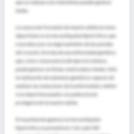
que se realizan a los futbolistas pueden generar
dudas.
La causa más frecuente de muerte súbita en estos
deportistas es la miocardiopatía hipertrófica, que
se produce por un engrosamiento de las paredes
del corazón. Se trata de una enfermedad genética
que, como consecuencia del ejercicio intenso,
puede generar arritmias ventriculares letales. Sólo
la realización de exámenes genéticos capaces de
analizar las mutaciones de la enfermedad y definir
si un deportista puede o no padecerla les
protegería de la muerte súbita.
En la población general, la miocardiopatía
hipertrófica se presenta en 1 de cada 500