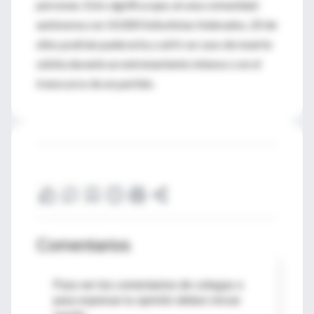
personas. Esto significa que, en una comunidad
autónoma con 10.000 futbolistas federados, 20 de
ellos podrían padecerla y sufrir un caso de muerte
súbita durante un entrenamiento intenso o en el
transcurso de un partido.
Comentarios
Para ver los comentarios de colegas o
para expresar tu opinión debes iniciar