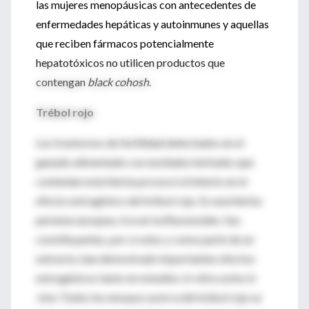
las mujeres menopáusicas con antecedentes de
enfermedades hepáticas y autoinmunes y aquellas
que reciben fármacos potencialmente
hepatotóxicos no utilicen productos que
contengan
black cohosh
.
Trébol rojo
Los trastornos de fertilidad detectados en el
ganado alimentado con ensilados herbales que
contenían esta hierba provocó el interés en el
efecto estrogénico del trébol rojo. Es una hierba
perenne europea, rica en isoflavonoides. Sus
constituyentes, por sí solos y como parte de un
extracto, han demostrado importantes efectos
estrogénicos tanto en estudios
in vitro como in
vivo
. Todos los ensayos acerca del trébol rojo se