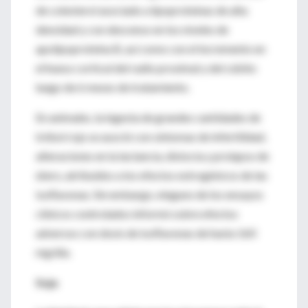
de colesterol asociado a lipoproteínas de alta
densidad y con descenso en los niveles de
apolipoproteína B, así como con el incremento en
el hueso cortical del radio proximal y del cúbito
luego de 6 meses de tratamiento.
En animales, la ingesta de grandes cantidades de
trébol rojo se asoció con síntomas de infertilidad,
alteraciones en la lactancia, distocia y prolapso de
útero, atribuidos a los efectos estrogénicos de las
isoflavonas. Sin embargo, ninguno de los ensayos
clínicos controlados informó sobre efectos
adversos con dosis de isoflavonas de hasta 160
mg/día.
Soja