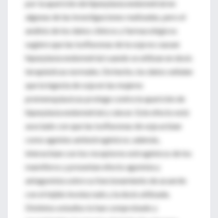
por la aparición de hiperplasia endometrial en
algunas de las investigaciones realizadas, pero el
análisis de los datos clínicos y farmacológicos
sugiere que las isoflavonas de la soja no causan
hiperplasia endometrial cuando se utilizan en dosis
terapéuticas normales. De hecho, los datos señalan
que la ingesta de soja en las mujeres
premenopáusicas protege contra la aparición de
hiperplasia endometrial y cáncer. Este efecto está
asociado con que las isoflavonas de soja actúan
como agentes antiestrogénicos; además,
interactúan con los receptores estrogénicos de los
mamíferos y presentan efecto agonista y
antagonista sobre su funcionamiento de acuerdo
con el tejido involucrado y la dosis utilizada.
Distintos estudios lo han comprobado y