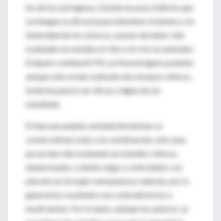
los de los estrógenos. Existen escasos indicios que
sostengan su eficacia para disminuir el número y la
intensidad de los sofocos, a pesar de haber sido
evaluadas en estudios in vitro e in vivo en animales.
El lúpulo contiene 8-PN, un fitoestrógeno potente;
aunque sólo se han realizado dos ensayos clínicos,
la hierba parece ser eficaz y digna de ser
estudiada.
Si bien una amplia variedad de hierbas se
comercializan solas y en combinación, sólo unas
pocas han sido evaluadas en estudios clínicos,
aleatorizados, a doble ciego y controlados con
placebo en la mujer menopáusica; además, por lo
general los resultados son contradictorios e
insuficientes. Por lo tanto, señalan los autores, se