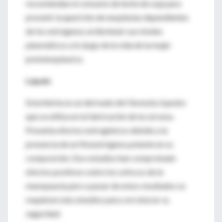
recomiendan el consumo de leche de soja para
prevenir la aparición de neoplasias dependientes
de los estrógenos al disminuir sus niveles
plasmáticos a lo largo de la vida de la mujer
premenopáusica.
Lúpulo
Esta hierba es un derivado del
Humulus lupulus
que se utiliza en la fabricación de la cerveza.
Presenta efectos estrogénicos debido a la
presencia de un fitoestrógeno potente en su
composición. Dos estudios han comprobado
efectos positivos sobre los sofocos de la
menopausia pero a pesar de estos resultados se
requieren más estudios para corroborar su
seguridad.