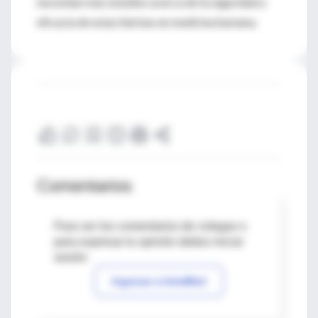
necesitan más estudios acerca de la seguridad y
eficacia de estas hierbas en medicina humana.
Comentarios
Para ver los comentarios de colegas o
para expresar tu opinión debes iniciar
sesión
Ingresar a IntraMed