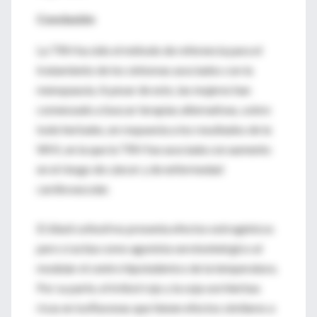
Conclusión
La TRH ha sido el método de referencia para el
tratamiento de los síntomas asociados con la
menopausia. A pesar de esto, las mujeres han
comenzado a buscar terapias alternativas, sobre
todo herbales, en respuesta a los resultados de la
WHI, en la que la TRH fue asociada con aumento
en el riesgo de cáncer y de enfermedad
cardiovascular.
El
black cohosh
no presenta efectos estrogénicos
pero sí actúa como agonista serotoninérgico al
modular el centro hipotalámico de la temperatura.
Por su parte, el trébol rojo y la soja son hierbas
ricas en isoflavonas que tienen efectos similares a