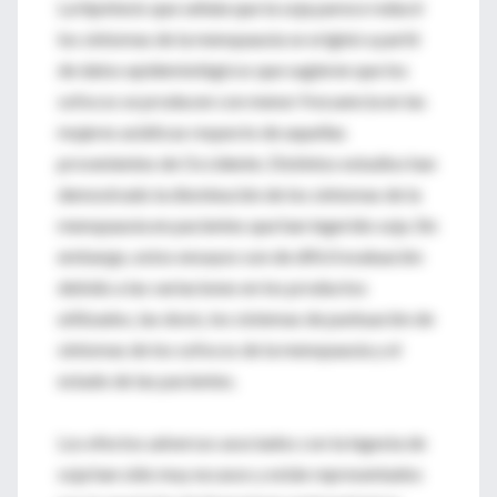
La hipótesis que señala que la soja parece reducir
los síntomas de la menopausia se originó a partir
de datos epidemiológicos que sugieren que los
sofocos se producen con menor frecuencia en las
mujeres asiáticas respecto de aquellas
provenientes de Occidente. Distintos estudios han
demostrado la disminución de los síntomas de la
menopausia en pacientes que han ingerido soja. Sin
embargo, estos ensayos son de difícil evaluación
debido a las variaciones en los productos
utilizados, las dosis, los sistemas de puntuación de
síntomas de los sofocos de la menopausia y el
estado de las pacientes.
Los efectos adversos asociados con la ingesta de
soja han sido muy escasos y están representados