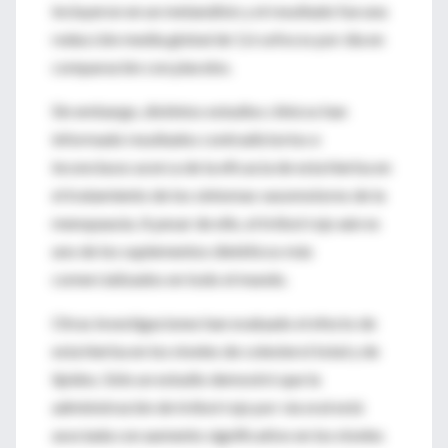
incluyeron en un metanálisis y el resultado fue una
reducción media global de 1.6 sofocos por día en
comparación con placebo.
Sin embargo, distintos estudios clínicos han
informado resultados contradictorios e
inconclusos acerca de la eficacia de esta hierba en
el tratamiento de los síntomas vasomotores de la
menopausia. A pesar de ello, el trébol rojo aún es
uno de los suplementos dietéticos más
comercializados en todo el mundo.
Otras investigaciones han evaluado el efecto de
esta hierba en los niveles de colesterol total y de
lípidos. Sólo un estudio demostró que la
administración de trébol rojo por vía oral está
asociada con aumento significativo en los niveles