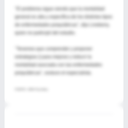
"El problema sigue siendo que la mortalidad
general es alta y específica de los distintos tipos
de enfermedades psiquiátricas", dijo Lineberry,
quien no participó del estudio.
"Tenemos que comprender y proponer
estrategias () para mejorar y reducir la
mortalidad asociada con las enfermedades
psiquiátricas", sostuvo el especialista.
FUENTE: JAMA Psychiatry