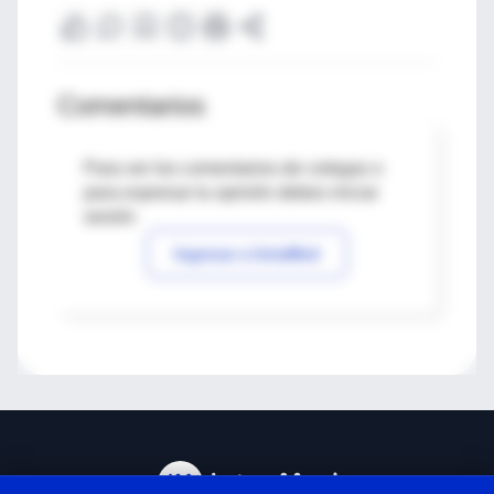
Comentarios
Para ver los comentarios de colegas o
para expresar tu opinión debes iniciar
sesión
Ingresar a IntraMed