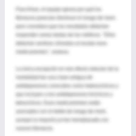
Para Khan, el equipo ignora por qué los
fármacos parecían disminuir el riesgo de morir,
pero considera que los resultados deberían
responder varias dudas de los médicos. "Ellos
deberían sentirse cómodos al recetar esos
medicamentos", sostuvo.
La única excepción en ese efecto reductor de la
mortalidad fue una clase antigua de
antidepresivos conocidos como heterocíclicos y
que incluyen a los antidepresivos tricíclicos y
tetracíclicos. Esos medicamentos están
asociados con el doble de riesgo de morir,
aunque la mayoría ya fue reemplazada con
nuevos fármacos.