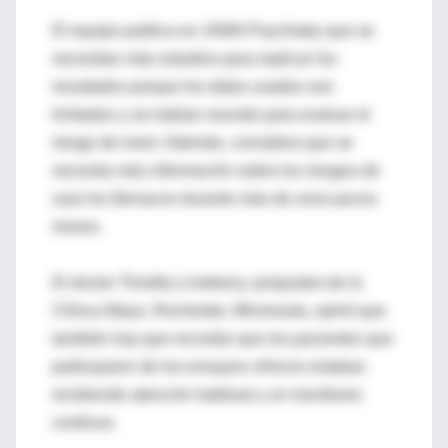
El equipo publica en JAMA Psychiatry que se
necesitan más estudios para replicar los
resultados porque los datos usados son
limitados y se habían reunido para evaluar el
riesgo de morir. Además, considera que se
necesita más información sobre los riesgos de
usar los fármacos durante más de unos pocos
meses.
El doctor Timothy Lineberry, psiquiatra de la
Clínica Mayo, Rochester, Minnesota, opinó que
también hay que recordar que los pacientes que
participaron de los ensayos clínicos estaban
recibiendo atención habitual y un monitoreo
continuo.