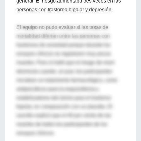
general. El riesgo aumentaba tres veces en las
personas con trastorno bipolar y depresión.
El equipo no pudo evaluar si las tasas de
mortalidad diferían entre las personas con
trastornos de ansiedad porque durante los
ensayos clínicos se registraron muy pocas
muertes. Pero sí halló que el riesgo de morir
disminuía cuando, al azar, los participantes
iniciaban un tratamiento farmacológico, como
antipsicóticos para la esquizofrenia y
estabilizadores del ánimo para el trastorno
bipolar, en comparación con un placebo. El
suicidio explicó que el 40 por ciento de las
muertes de todos los participantes de los
ensayos clínicos.