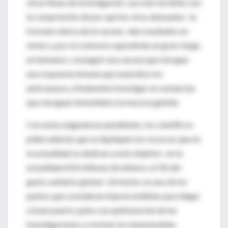
otras líneas de investigación. Las más factibles son
la comprensión de por qué los virus atenuados -la
formula clásica de la vacuna- dan resultados en
simios y por el contrario supondrían un gran riesgo
en humanos; conseguir una vacuna que otorgue
una respuesta inmune que neutralice los
anticuerpos y finalmente investigar en sustancias
que otorguen inmunidad a la mucosa genital.
Con estas asignaturas pendientes, los científicos
piden además que se dupliquen los recursos que en
la actualidad se dedican a este objetivo -en la
actualidad 650 millones de dólares, el 1% del
gasto sanitario global-. De hecho, es uno de los
puntos que consideran imprescindibles para llegar
a buen puerto, junto a la optimización de las
investigaciones y resolver los innumerables