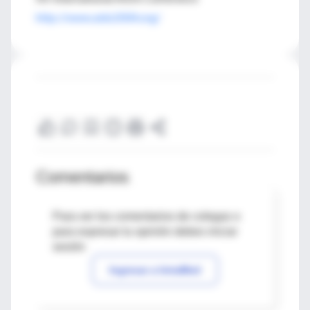
http://www.aids2004.org/
Comentarios
Para ver los comentarios de colegas o
para expresar tu opinión debes iniciar
sesión
Ingresar a IntraMed