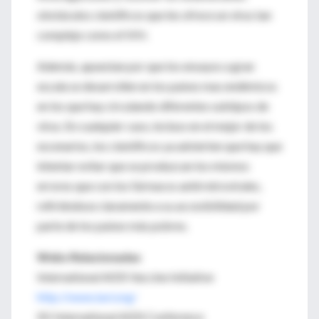
obstáculos científicos que les ofrece un virus tan
complejo como el VIH.
Además, apuestan por que los ensayos a gran
escala se desarrollen en los países mas endémicos
en los que hay circulando diferentes subtipos de
virus. En cualquier caso, incluso en el mejor de los
escenarios, los científicos ya advierten que hay que
intentar evitar que se produzcan los mismos
errores que con los fármacos antirretrovirales,
refiriéndose claramente a su accesibilidad por
parte de los países más pobres.
Webs Relacionadas
International AIDS Vaccine Initiative
http://www.iavi.org/
XV International AIDS Conference