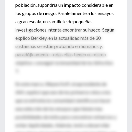
población, supondría un impacto considerable en
los grupos de riesgo. Paralelamente a los ensayos
a gran escala, un ramillete de pequeñas
investigaciones intenta encontrar su hueco. Según
explicó Berkley, en la actualidad más de 30
sustancias se están probando en humanos y,
paradójicamente, todas ellas tienen un mismo
objetivo: conseguir la inmunidad de los linfocitos
T.
En este marco, Wayne Koff, vicepresidente de
IAVI, explicó que uno de los primeros retos a los
que se enfrenta la comunidad científica es hacer
una selección de los ensayos que tienen mas
posibilidades de éxito para concentrar esfuerzos y
evitar duplicidades. Además, instó a desarrollar