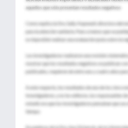
aquellos que sólo presentan resultados negativos
Como explica la Dra. Sally Hopewell, directora del e
para la atención sanitaria. Pues a menos que se publi
es imposible realizar una evaluación justa sobre la se
Los investigadores realizaron una revisión sistemátic
mostrar que los resultados negativos se publican con
publicados, requieren de entre uno y cuatro años par
A este respecto, los resultados de uno de los cinco e
investigadores, y no los editores, los responsables d
estudio era que los investigadores pensaban que sus 
tiempo.
En palabras de la Dra. Kay Dickersin, de la Universi