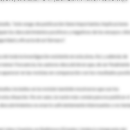
studio, “este sesgo de publicación tiene importantes implicaciones
quen los descubrimientos positivos y negativos de los ensayos clín
guridad y eficacia de un fármaco”.
a de toda la investigación existente en esta área. Así, y además de
 menor frecuencia, los autores descubrieron que, de ser finalment
a aparecer en las revistas en comparación con los resultados positi
studios incluidos en la revisión también mostraron que son los
e esta situación. No en vano, la razón más común para no publicar e
descubrimientos no eran lo suficientemente interesantes o no tení
dad Johns Hopkins en Baltimore (Estados Unidos) e integrante del