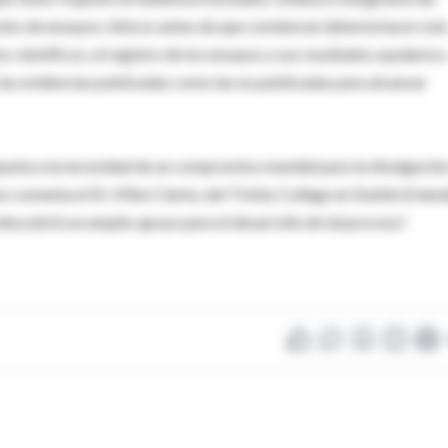
colos de ensayos clínicos antes de que comiencen debería hacer má
os científicos, el registro de los ensayos y sus resultados ayudaría a
 las evidencias publicadas como las no publicadas para alcanzar
punta a la necesidad de un compromiso mundial para la divulgació
o comenta el Dr. Mike Clarke, del Trinity College en Dublín (Irland
escubrió un amplio apoyo para el desarrollo de tal proceso”.