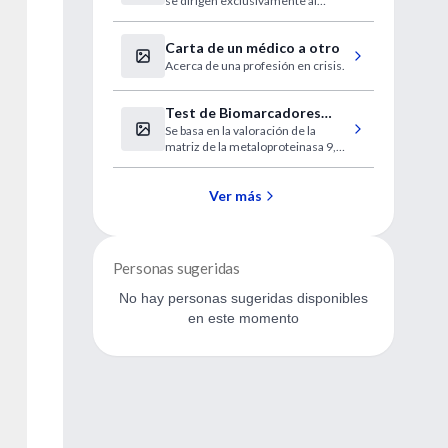
se dirigen exclusivamente al
tumor, explicaron los
investigadores.
Carta de un médico a otro
Acerca de una profesión en crisis.
Test de Biomarcadores
Se basa en la valoración de la
para diagnóstico del Ictus
matriz de la metaloproteinasa 9,
dímero D, péptido natriurético de
tipo B y S100-beta.
Ver más
Personas sugeridas
No hay personas sugeridas disponibles
en este momento