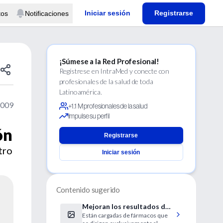
Iniciar sesión
Registrarse
tos
Notificaciones
¡Súmese a la Red Profesional!
Regístrese en IntraMed y conecte con
profesionales de la salud de toda
Latinoamérica.
2009
+1.1 M profesionales de la salud
Impulse su perfil
ón
Registrarse
tro
Iniciar sesión
Contenido sugerido
Mejoran los resultados del
Están cargadas de fármacos que
cáncer de hígado