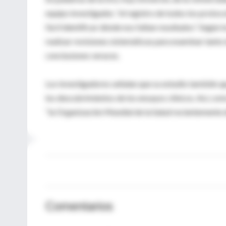
equipo investigador, “el registro de todos los proto
fácil identificar dónde nos faltan resultados”. Según l
realizar revisiones sistemáticas para examinar tanto
conclusiones veraces.
Los investigadores señalan que su estudio también a
los descubrimientos de los ensayos clínicos. Así, com
“la Organización Mundial de la Salud recientemente d
Comentarios