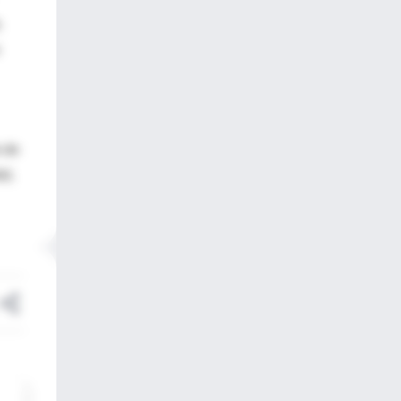
s
n de
a),