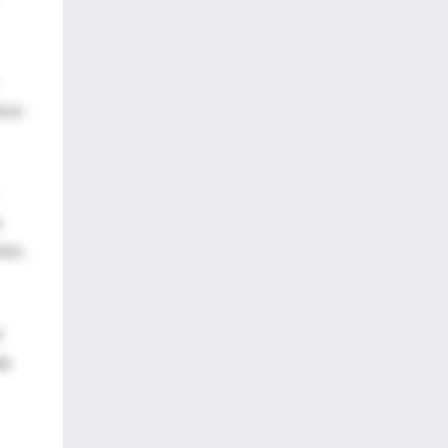
icos
e
vos.
l
an