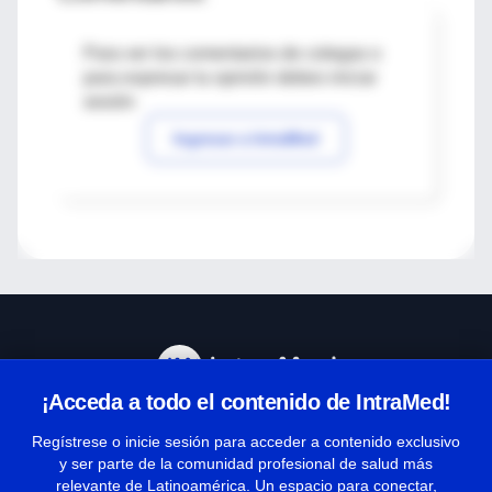
Para ver los comentarios de colegas o
para expresar tu opinión debes iniciar
sesión
Ingresar a IntraMed
¡Acceda a todo el contenido de IntraMed!
Centro de Ayuda
Regístrese o inicie sesión para acceder a contenido exclusivo
y ser parte de la comunidad profesional de salud más
relevante de Latinoamérica. Un espacio para conectar,