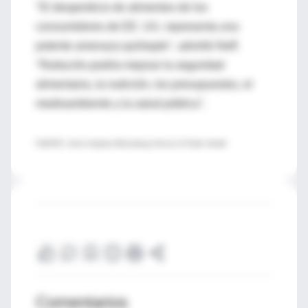
"El desperdicio de alimentos de los
consumidores de EE. UU. representa una
potente amenaza quíntuple", advirtió Neff.
"Reducirlo podría mejorar la seguridad
alimentaria, la nutrición, los presupuestos, el
medioambiente y la salud pública".
FUENTE: Johns Hopkins Bloomberg School of Public Health
Comentarios