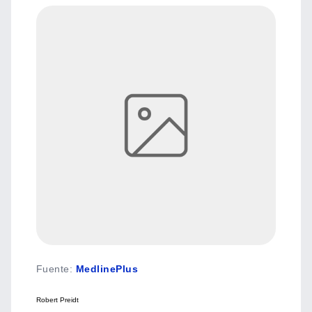
Fuente
:
MedlinePlus
Robert Preidt