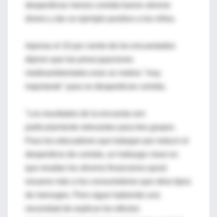
desperdiciar menos comida fueron ahorrar
dinero y dar un ejemplo positivo a los niños.
Apenas el 10 por ciento de los encuestados
dijeron que las preocupaciones
medioambientales eran un motivo "muy
importante" para no desperdiciar comida.
"Los resultados de la encuesta son
particularmente relevantes para tres grupos.
Para los educadores que trabajan por reducir el
desperdicio de comida, un hallazgo clave es
que resaltar los ahorros financieros quizá
resuene más a los consumidores que otros tipos
de mensajes. Pero sigue habiendo una
necesidad de explicar los efectos