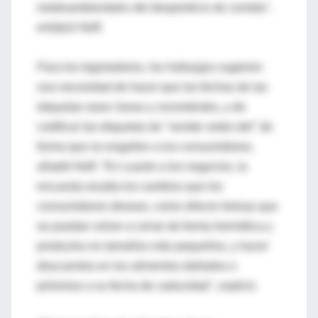
medioambientales del desperdicio de comida",
enfatizó Neff.
Para los legisladores, los hallazgos sugieren
una necesidad de hacer que las fechas de las
etiquetas sean claras y consistentes, y de
codificar las etiquetas de "vender antes del" de
forma que no engañen a los consumidores,
añadió Neff. "En cuanto a los negocios, la
encuesta resalta los cambios que los
consumidores desean, como ofrecer bolsas que
se puedan volver a cerrar de forma hermética y
productos en tamaños más pequeños, y hacer
descuentos en los alimentos dañados o
próximos a su fecha de caducidad", explicó.