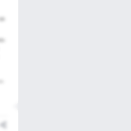
 de
nto
ale