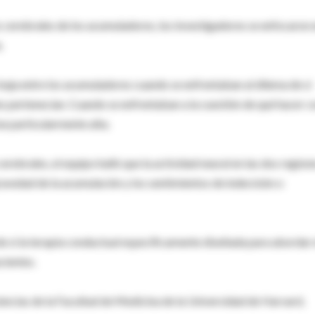
cerebrales de los acumuladores, los investigadores se enfocaron 
.
baja entre los acumuladores cuando se enfrentaban al dilema de si
les pertenecían. Cuando se enfrentaban a la cuestión de qué hacer c
fue particularmente alta.
ebrales, el equipo halló que la actividad neural en las dos region
avedad de la acumulación y los sentimientos de indecisión o
de si la terapia conductual específicamente diseñada para abordar 
cientes.
ciencias de la Facultad de Medicina de la Universidad de Harvard,