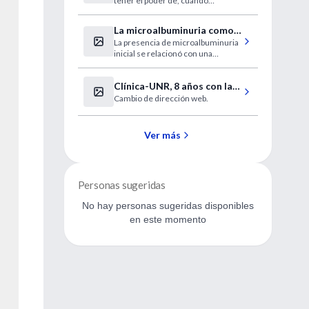
tener el poder de, cuando
nosotros lo decidamos, andar por
la vida sin que nadie nos vea. Pues
La microalbuminuria como
bien, aun sin hacernos
La presencia de microalbuminuria
posible biomarcador en la
desaparecer, los físicos han
inicial se relacionó con una
logrados algunos triunfos en este
sepsis
posterior necesidad de ingreso en
campo
UCI.
Clínica-UNR, 8 años con la
Cambio de dirección web.
mejor información médica
Ver más
Personas sugeridas
No hay personas sugeridas disponibles
en este momento