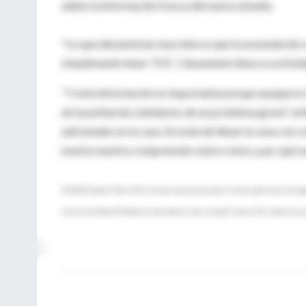
alabó la información fresca del nuevo estudio.
"Lo que demuestran muy bien es que la acumulación s
simplemente tener TOC. Claramente tiene su actividad
"Y esta información es importante porque aunque e
de la población, hablamos de un problema grave", e
adicionales en la casa. Se trata de llenar la casa con 
mucho nuestra comprensión sobre cómo y por qué su
FUENTES: David F. Tolin, Ph.D., director, Anxiety Disorders Center and Center for Cogni
University School of Medicine, New Haven, Conn.; Joseph T. Coyle, M.D., professor, p