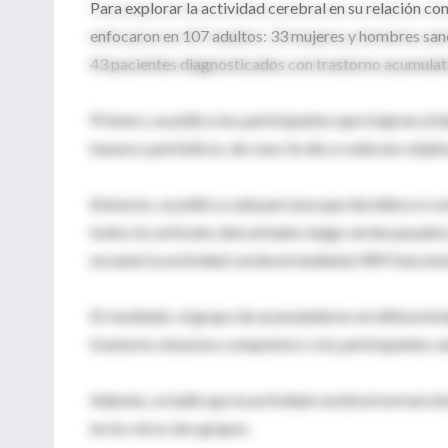
Para explorar la actividad cerebral en su relación co
enfocaron en 107 adultos: 33 mujeres y hombres san
43 pacientes diagnosticados con trastorno acumulat
Primero, se pidió a los participantes que trajeran al
basura y periódicos, de casa. Se dio a cada uno objet
Entonces, se pidió a cada persona que decidiera si co
todos los artículos descartados luego serían pasados
escaneó la actividad cerebral mediante IRM funciona
El resultado: el grupo de acumuladores en última ins
trastorno obsesivo compulsivo o los participantes s
Además, se halló que la actividad cerebral normal ob
en los otros dos grupos.