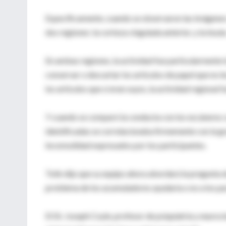
Específicamente, cuando se observaron las imágenes 
dos regiones: la corteza cingulada anterior, y la ínsula
En ambas regiones, la actividad fue particularmente 
conservar o descartar los artículos de papel que no 
los artículos que sí eran suyos, la actividad regional 
Y cuando se comparó la conducta con los escáneres cer
identificadas se correlacionaba firmemente con la gr
incomodidad expresados por los participantes.
Tolin dijo que su equipo ahora abordará la pregunta 
problema de los acumuladores ayudaría o no a los pa
El Dr. Joseph Coyle, profesor de psiquiatría y neuro