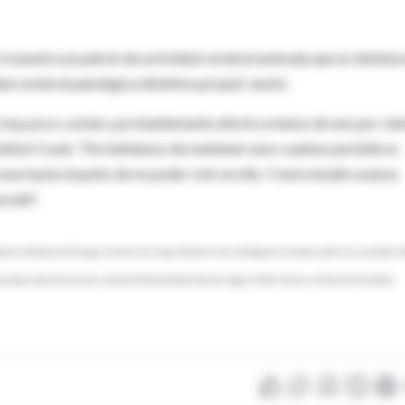
í muestra un patrón de actividad cerebral anómala que es distinta
 cerebral patológica distintiva propia", anotó.
s muy poco común y probablemente afecte a menos de uno por cie
nfatizó Coyle. "No hablamos de mantener unos cuantos periódicos
cosas hasta el punto de no poder vivir en ella. Y este estudio avanza
cede".
tive Behavioral Therapy, Institute of Living, Hartford, Conn., and adjunct associate professor, psychiatry, Y
sychiatry and neuroscience, Harvard Medical School, Boston; August 2012, Archives of General Psychiatry