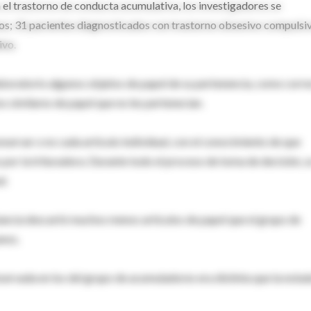
n el trastorno de conducta acumulativa, los investigadores se
os; 31 pacientes diagnosticados con trastorno obsesivo compulsiv
ivo.
 laboratorio algunos objetos de papel de su pertenencia, como corr
os similares de papel que no les pertenecían.
nservar o no cada artículo individual, con el conocimiento de que
 por la trituradora. Durante todo el proceso de toma de decisión, s
l.
tancia descartó muchos menos artículos de papel que el grupo de
anos.
servada en los del grupo de acumuladores era distinta que la nota