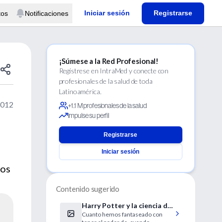
Iniciar sesión
Registrarse
tos
Notificaciones
¡Súmese a la Red Profesional!
Regístrese en IntraMed y conecte con
profesionales de la salud de toda
Latinoamérica.
2012
+1.1 M profesionales de la salud
Impulse su perfil
Registrarse
Iniciar sesión
nos
Contenido sugerido
Harry Potter y la ciencia de
Cuanto hemos fantaseado con
lo invisible