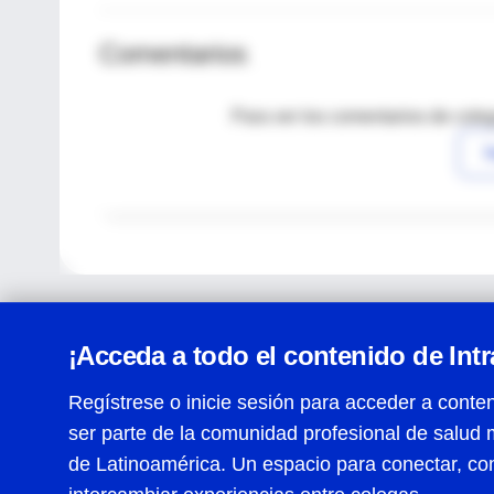
Comentarios
Para ver los comentarios de coleg
I
¡Acceda a todo el contenido de Int
Regístrese o inicie sesión para acceder a conten
ser parte de la comunidad profesional de salud 
Centro de Ayuda
de Latinoamérica. Un espacio para conectar, co
Términos y condiciones
| Políticas de privacidad
| Todos