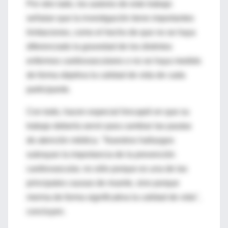
Por otro lado, los autores de este trabajo
señalan que la investigación tiene importantes
limitaciones, como el hecho de que no se haya
diferenciado la gravedad de los distintos
enfermos cardiovasculares o no se haya medido
de forma objetiva la calidad de vida de cada
participante.
Con todo, hacen especial hincapié en que su
trabajo debería servir para cambiar las pautas
de atención médica. "Nuestros hallazgos
subrayan la importancia de la prevención
cardiovascular, no sólo porque es una de las
principales causas de muerte, sino porque
merma de forma significativa la calidad de vida",
concluyen.