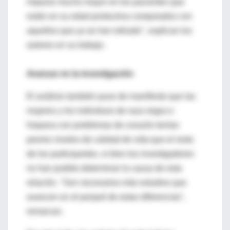
impacto mucho mayor en los pacientes que
están en su edad productiva comparados con
aquellos que ya se han retirado", explican los
autores en su trabajo.
Avanzar en la investigación
El análisis también puso de manifiesto que las
mujeres y los individuos de raza negra o
hispana con problemas de corazón tenían
peores niveles de calidad de vida que el resto
de los participantes, si bien los investigadores
no han podido determinar la causa de esta
relación. "Son necesarios más estudios que
avancen en el porqué de estas diferencias",
remarcan.