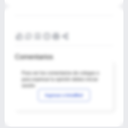
Comentarios
Para ver los comentarios de colegas o
para expresar tu opinión debes iniciar
sesión
Ingresar a IntraMed