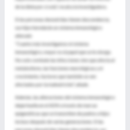
de la dieta por sí sola”, recalca la investigadora.
Si las personas desnutridas tienen descendencia,
sus hijos heredarán un sistema inmunológico
alterado
"Cuanto más investigamos el sistema
inmunológico, mayor es el papel que se le otorga.
No solo combate las infecciones sino que afecta al
metabolismo, las funciones neurológicas y el
crecimiento, factores que también se ven
afectados por la malnutrición", añade.
Además, las alteraciones del sistema inmunológico
dejan huella en el ADN a través de marcas
epigenéticas que se transmiten de padres a hijos
incluso después de varias generaciones. Si las
personas desnutridas tienen descendencia, sus