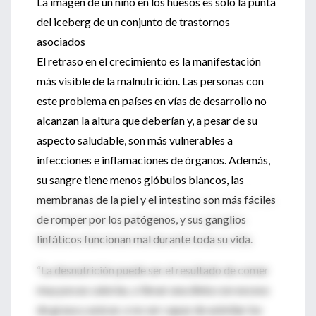
La imagen de un niño en los huesos es solo la punta
del iceberg de un conjunto de trastornos
asociados
El retraso en el crecimiento es la manifestación
más visible de la malnutrición. Las personas con
este problema en países en vías de desarrollo no
alcanzan la altura que deberían y, a pesar de su
aspecto saludable, son más vulnerables a
infecciones e inflamaciones de órganos. Además,
su sangre tiene menos glóbulos blancos, las
membranas de la piel y el intestino son más fáciles
de romper por los patógenos, y sus ganglios
linfáticos funcionan mal durante toda su vida.
“La desnutrición puede ser el resultado de comer
muy pocas calorías, o llevar una dieta con exceso
de grasa y azúcar, o no ser capaz de asimilar los