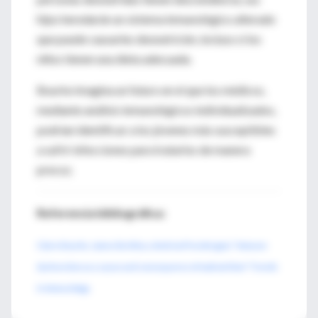
hijos heredarán un sistema inmunológico alterado
que puede causarles desnutrición, incluso si los
niños tienen una dieta adecuada.
Bourke imagina un futuro en el que los médicos,
mediante análisis inmunológicos individualizados,
podrían identificar a los jóvenes más susceptibles
a sufrir infecciones para tratarlos de manera
precoz.
Referencia bibliográfica:
Claire Bourke, James Berkley y Andrew Prendergast. "Immune
dysfunction as a cause and consequence of malnutrition" Trends
in Immunology.