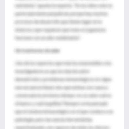
nutrientes”, apunta la experta. “En los niños esto es
particularmente perjudicial, porque hay muchos
procesos de desarrollo que tienen lugar en la
infancia y que requieren que todo el organismo
funcione con un alto rendimiento”.
Un trastorno circular
Uno de los aspectos que más ha sorprendido a los
investigadores es que la relación entre
desnutrición y problemas inmunológicos no sigue
una secuencia lineal, sino que ambas son causa y
consecuencia al mismo tiempo: no se sabe cuál es
el huevo y cuál la gallina."Siempre se ha pensado
que el sistema inmunológico es el que conduce a la
patología, pero las nuevas herramientas
experimentales son capaces de aislar los efectos