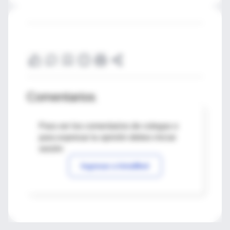
Comentarios
Para ver los comentarios de colegas o
para expresar tu opinión debes iniciar
sesión
Ingresar a IntraMed