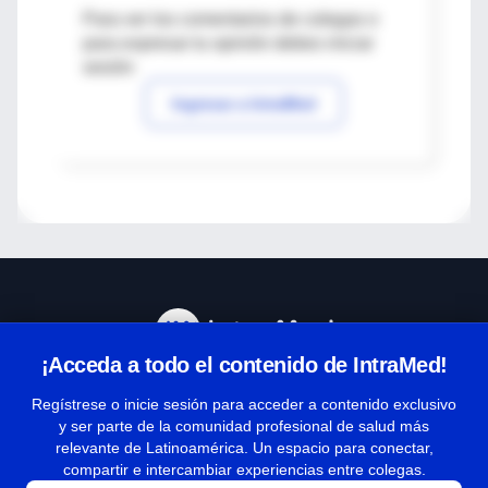
Para ver los comentarios de colegas o
para expresar tu opinión debes iniciar
sesión
Ingresar a IntraMed
¡Acceda a todo el contenido de IntraMed!
Centro de Ayuda
Regístrese o inicie sesión para acceder a contenido exclusivo
y ser parte de la comunidad profesional de salud más
relevante de Latinoamérica. Un espacio para conectar,
Términos y condiciones
compartir e intercambiar experiencias entre colegas.
| Políticas de privacidad