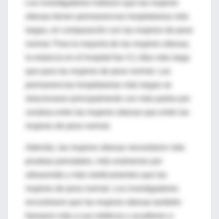
Los investigadores hallaron que las mujeres
obesas tienen permanencias hospitalarias más
largas, en comparación con las mujeres de peso
normal. Para la mayoría de las mujeres obesas,
la estancia en el hospital fue 4,1 días más larga
que para las mujeres de peso normal. Las
permanencias hospitalarias más largas se
relacionaron principalmente con más partos por
cesárea entre las mujeres obesas que entre las
mujeres de peso normal.
Además, las mujeres obesas necesitaron más
pruebas prenatales, más exámenes por
ultrasonido y más medicamentos que las
mujeres de peso normal. Los investigadores
encontraron que las mujeres obesas también
llamaron más a sus médicos y acudieron a