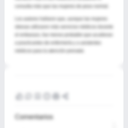
consulta más que las mujeres de peso normal.
Los autores hallaron que, aunque las mujeres
obesas utilizaron más servicios médicos durante
el embarazo, fue menos probable que acudieran
a practicantes de enfermería y a asistentes
médicos para la atención prenatal.
Comentarios