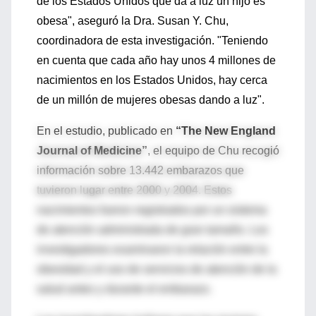
de los Estados Unidos que da a luz un hijo es
obesa", aseguró la Dra. Susan Y. Chu,
coordinadora de esta investigación. "Teniendo
en cuenta que cada año hay unos 4 millones de
nacimientos en los Estados Unidos, hay cerca
de un millón de mujeres obesas dando a luz".
En el estudio, publicado en
“The New England
Journal of Medicine”
, el equipo de Chu recogió
información sobre 13.442 embarazos que
tuvieron lugar entre 2000 y 2004. Estos
nacimientos fueron registrados por un sistema
de atención administrada de gran tamaño. Los
investigadores examinaron la relación entre la
obesidad y el uso de servicios de atención de la
salud antes y durante el embarazo.